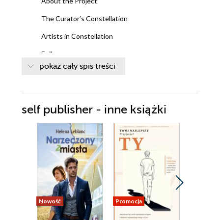
About the Project
The Curator’s Constellation
Artists in Constellation
Epilogue
pokaż cały spis treści
Light Points
Legal Notes
self publisher - inne książki
Nowość
Promocja