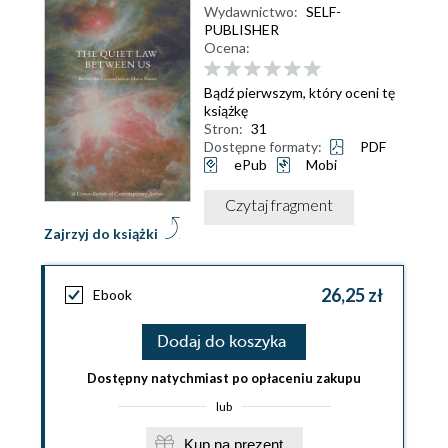
Wydawnictwo:
SELF-
PUBLISHER
Ocena:
Bądź pierwszym, który oceni tę
książkę
Stron:
31
Dostępne formaty:
PDF
ePub
Mobi
Czytaj fragment
Zajrzyj do książki
26,25 zł
Ebook
Dodaj do koszyka
Dostępny natychmiast po opłaceniu zakupu
lub
Kup na prezent