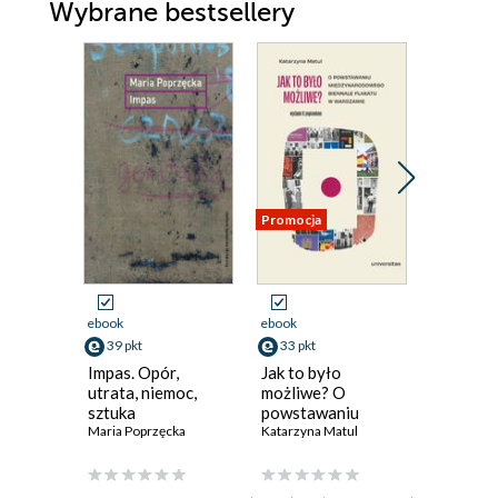
Wybrane bestsellery
Promocja
ebook
ebook
ebook
39 pkt
33 pkt
69 pkt
Impas. Opór,
Jak to było
Skandale
utrata, niemoc,
możliwe? O
Magdalen
sztuka
powstawaniu
Maria Poprzęcka
Międzynarodowego
Katarzyna Matul
Biennale Plakatu w
Warszawie (wyd. 2
popr.)