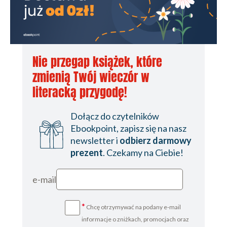
Nie przegap książek, które
zmienią Twój wieczór w
literacką przygodę!
Dołącz do czytelników
Ebookpoint, zapisz się na nasz
newsletter i
odbierz darmowy
prezent
. Czekamy na Ciebie!
e-mail
*
Chcę otrzymywać na podany e-mail
informacje o zniżkach, promocjach oraz