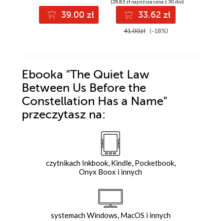
(28,83 zł najniższa cena z 30 dni)
Powiado
39.00 zł
33.62 zł
książka bę
W przyg
41.00zł
(-18%)
Ebooka
"The Quiet Law
Between Us Before the
Constellation Has a Name"
przeczytasz na:
czytnikach Inkbook, Kindle, Pocketbook,
Onyx Boox i innych
systemach Windows, MacOS i innych