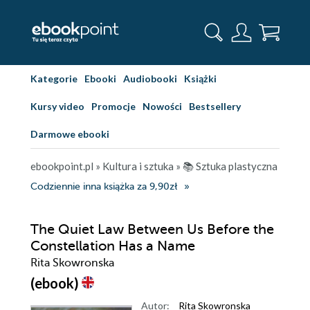
Kategorie
Ebooki
Audiobooki
Książki
Kursy video
Promocje
Nowości
Bestsellery
Darmowe ebooki
ebookpoint.pl
»
Kultura i sztuka
»
📚 Sztuka plastyczna
Codziennie inna książka za 9,90zł
The Quiet Law Between Us Before the
Constellation Has a Name
Rita Skowronska
(ebook)
Autor:
Rita Skowronska