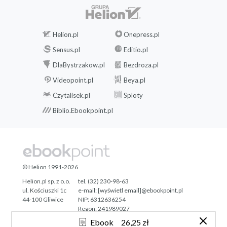
Helion.pl
Onepress.pl
Sensus.pl
Editio.pl
DlaBystrzakow.pl
Bezdroza.pl
Videopoint.pl
Beya.pl
Czytalisek.pl
Sploty
Biblio.Ebookpoint.pl
© Helion 1991-2026
Helion.pl sp. z o.o.
tel. (32) 230-98-63
ul. Kościuszki 1c
e-mail:
[wyświetl email]@ebookpoint.pl
44-100 Gliwice
NIP: 6312636254
Regon: 241989027
Ebook
26,25 zł
Designed with ♥ by
Tonik.pl