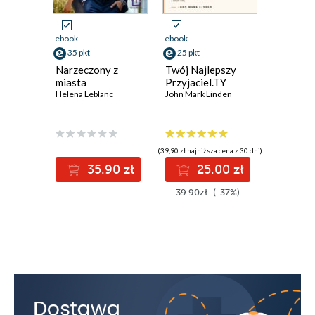
ebook
ebook
ebook
35 pkt
25 pkt
30 pkt
Narzeczony z
Twój Najlepszy
Lekcja
miasta
Przyjaciel.TY
Magda Ku
Helena Leblanc
John Mark Linden
(39,90 zł najniższa cena z 30 dni)
35.90 zł
25.00 zł
3
39.90zł
(-37%)