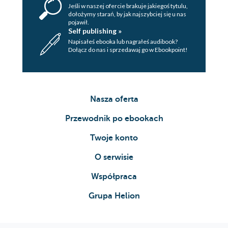
Jeśli w naszej ofercie brakuje jakiegoś tytulu,
dołożymy starań, by jak najszybciej się u nas
pojawił.
Self publishing »
Napisałeś ebooka lub nagrałeś audibook?
Dołącz do nas i sprzedawaj go w Ebookpoint!
Nasza oferta
Przewodnik po ebookach
Twoje konto
O serwisie
Współpraca
Grupa Helion