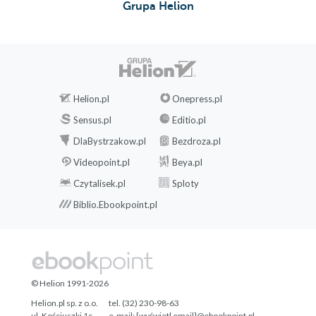
Grupa Helion
Helion.pl
Onepress.pl
Sensus.pl
Editio.pl
DlaBystrzakow.pl
Bezdroza.pl
Videopoint.pl
Beya.pl
Czytalisek.pl
Sploty
Biblio.Ebookpoint.pl
© Helion 1991-2026
Helion.pl sp. z o.o.
tel. (32) 230-98-63
ul. Kościuszki 1c
e-mail:
[wyświetl email]@ebookpoint.pl