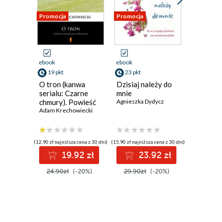
Promocja
Promocja
Promocja
ebook
ebook
ebook
19 pkt
23 pkt
23 pkt
O tron (kanwa
Dzisiaj należy do
Marzeni
serialu: Czarne
mnie
termine
chmury). Powieść
Agnieszka Dydycz
Agnieszka
historyczna z XVII
Adam Krechowiecki
wieku
(12,90 zł najniższa cena z 30 dni)
(15,90 zł najniższa cena z 30 dni)
(15,90 zł najni
19.92 zł
23.92 zł
2
24.90zł
(-20%)
29.90zł
(-20%)
29.90z