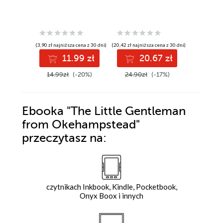
E. Phillip
(3,90 zł najniższa cena z 30 dni)
(20,42 zł najniższa cena z 30 dni)
(20,42 zł najni
11.99 zł
20.67 zł
2
14.99zł
(-20%)
24.90zł
(-17%)
24.90z
Ebooka
"The Little Gentleman
from Okehampstead"
przeczytasz na:
czytnikach Inkbook, Kindle, Pocketbook,
Onyx Boox i innych