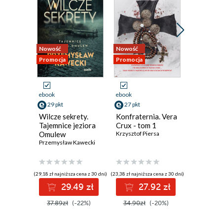
Nowość
Nowość
Bestseller
Promocja
Promocja
Nowość
Promocja
ebook
ebook
ebook
aud
29 pkt
27 pkt
31 pkt
Wilcze sekrety.
Konfraternia. Vera
Jezioro 
Tajemnice jeziora
Crux - tom 1
Inspekt
Omulew
Krzysztof Piersa
Szeptyck
Przemysław Kawecki
Jędrzej Pa
(29,18 zł najniższa cena z 30 dni)
(23,38 zł najniższa cena z 30 dni)
(27,93 zł najni
29.49 zł
27.92 zł
3
37.89zł
(-22%)
34.90zł
(-20%)
39.90z