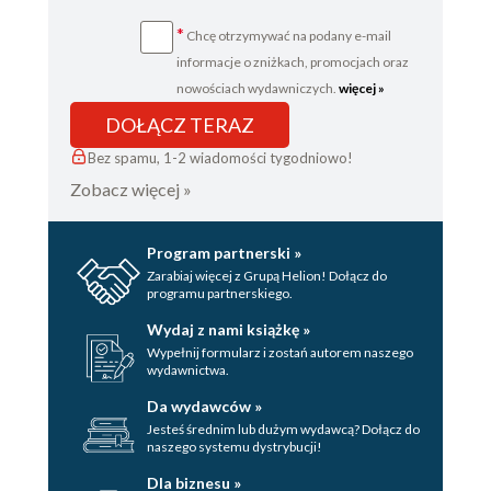
*
Chcę otrzymywać na podany e-mail
informacje o zniżkach, promocjach oraz
nowościach wydawniczych.
więcej »
DOŁĄCZ TERAZ
Bez spamu, 1-2 wiadomości tygodniowo!
Zobacz więcej »
Program partnerski »
Zarabiaj więcej z Grupą Helion! Dołącz do
programu partnerskiego.
Wydaj z nami książkę »
Wypełnij formularz i zostań autorem naszego
wydawnictwa.
Da wydawców »
Jesteś średnim lub dużym wydawcą? Dołącz do
naszego systemu dystrybucji!
Dla biznesu »