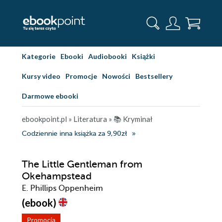
Kategorie
Ebooki
Audiobooki
Książki
Kursy video
Promocje
Nowości
Bestsellery
Darmowe ebooki
ebookpoint.pl
»
Literatura
»
📚 Kryminał
Codziennie inna książka za 9,90zł
The Little Gentleman from
Okehampstead
E. Phillips Oppenheim
(ebook)
Promocja