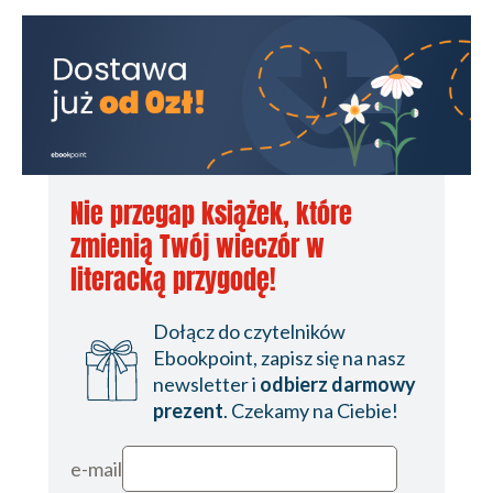
Nie przegap książek, które
zmienią Twój wieczór w
literacką przygodę!
Dołącz do czytelników
Ebookpoint, zapisz się na nasz
newsletter i
odbierz darmowy
prezent
. Czekamy na Ciebie!
e-mail