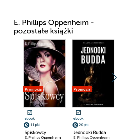
E. Phillips Oppenheim -
pozostałe książki
Promocja
Promocja
Promocja
ebook
ebook
ebook
11 pkt
20 pkt
20 pkt
Spiskowcy
Jednooki Budda
Morder
E. Phillips Oppenheim
E. Phillips Oppenheim
Monte C