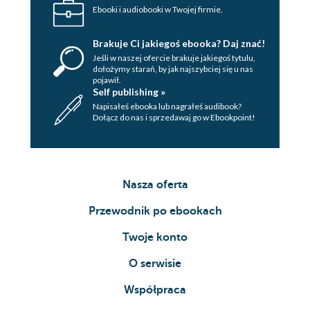
Ebooki i audiobooki w Twojej firmie.
Brakuje Ci jakiegoś ebooka? Daj znać!
Jeśli w naszej ofercie brakuje jakiegoś tytulu,
dołożymy starań, by jak najszybciej się u nas
pojawił.
Self publishing »
Napisałeś ebooka lub nagrałeś audibook?
Dołącz do nas i sprzedawaj go w Ebookpoint!
Nasza oferta
Przewodnik po ebookach
Twoje konto
O serwisie
Współpraca