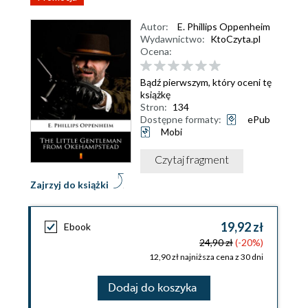
Autor:
E. Phillips Oppenheim
Wydawnictwo:
KtoCzyta.pl
Ocena:
Bądź pierwszym, który oceni tę
książkę
Stron:
134
Dostępne formaty:
ePub
Mobi
Czytaj fragment
Zajrzyj do książki
19,92 zł
Ebook
24,90 zł
(-20%)
12,90 zł najniższa cena z 30 dni
Dodaj do koszyka