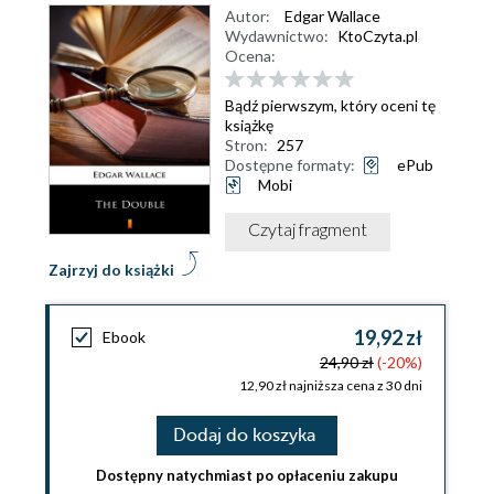
Autor:
Edgar Wallace
Wydawnictwo:
KtoCzyta.pl
Ocena:
Bądź pierwszym, który oceni tę
książkę
Stron:
257
Dostępne formaty:
ePub
Mobi
Czytaj fragment
Zajrzyj do książki
19,92 zł
Ebook
24,90 zł
(-20%)
12,90 zł najniższa cena z 30 dni
Dodaj do koszyka
Dostępny natychmiast po opłaceniu zakupu