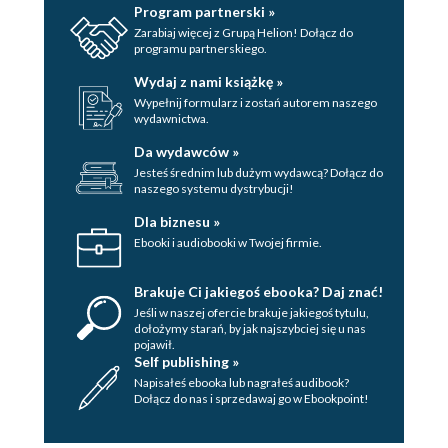
Program partnerski »
Zarabiaj więcej z Grupą Helion! Dołącz do
programu partnerskiego.
Wydaj z nami książkę »
Wypełnij formularz i zostań autorem naszego
wydawnictwa.
Da wydawców »
Jesteś średnim lub dużym wydawcą? Dołącz do
naszego systemu dystrybucji!
Dla biznesu »
Ebooki i audiobooki w Twojej firmie.
Brakuje Ci jakiegoś ebooka? Daj znać!
Jeśli w naszej ofercie brakuje jakiegoś tytulu,
dołożymy starań, by jak najszybciej się u nas
pojawił.
Self publishing »
Napisałeś ebooka lub nagrałeś audibook?
Dołącz do nas i sprzedawaj go w Ebookpoint!