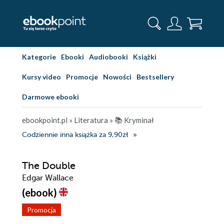
Kategorie
Ebooki
Audiobooki
Książki
Kursy video
Promocje
Nowości
Bestsellery
Darmowe ebooki
ebookpoint.pl
»
Literatura
»
📚 Kryminał
Codziennie inna książka za 9,90zł
The Double
Edgar Wallace
(ebook)
Promocja