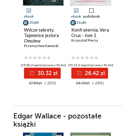
Promocja
ebook
ebook
audiobook
ebook
aud
30 pkt
26 pkt
31 pkt
Wilcze sekrety.
Konfraternia. Vera
Jezioro 
Tajemnice jeziora
Crux - tom 1
Inspekt
Omulew
Krzysztof Piersa
Szeptyck
Przemysław Kawecki
Jędrzej Pa
(29,18 zł najniższa cena z 30 dni)
(25,13 zł najniższa cena z 30 dni)
(27,93 zł najni
30.32 zł
26.42 zł
3
37.89zł
(-20%)
34.90zł
(-24%)
39.90z
Edgar Wallace - pozostałe
książki