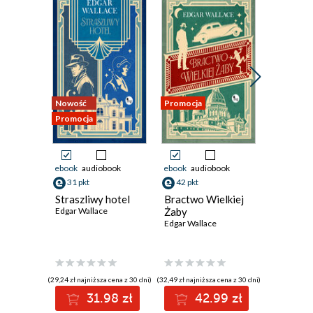
Nowość
Promocja
Promocja
Promocja
ebook
audiobook
ebook
audiobook
ebook
aud
31 pkt
42 pkt
38 pkt
Straszliwy hotel
Bractwo Wielkiej
Tajemnic
Edgar Wallace
Żaby
narcyzó
Edgar Wallace
Edgar Wal
(29,24 zł najniższa cena z 30 dni)
(32,49 zł najniższa cena z 30 dni)
(22,90 zł najni
31.98 zł
42.99 zł
3