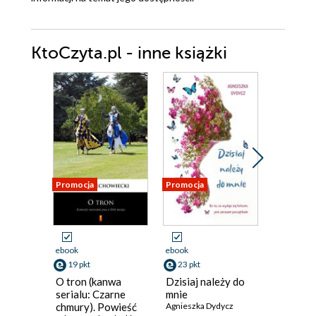
KtoCzyta.pl - inne książki
Promocja
Promocja
Promocja
ebook
ebook
ebook
19 pkt
23 pkt
23 pkt
O tron (kanwa
Dzisiaj należy do
Marzeni
serialu: Czarne
mnie
termine
chmury). Powieść
Agnieszka Dydycz
Agnieszka