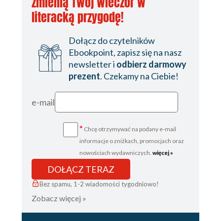
zmienią Twój wieczór w
literacką przygodę!
Dołącz do czytelników
Ebookpoint, zapisz się na nasz
newsletter i
odbierz darmowy
prezent
. Czekamy na Ciebie!
e-mail
*
Chcę otrzymywać na podany e-mail
informacje o zniżkach, promocjach oraz
nowościach wydawniczych.
więcej »
DOŁĄCZ TERAZ
Bez spamu, 1-2 wiadomości tygodniowo!
Zobacz więcej »