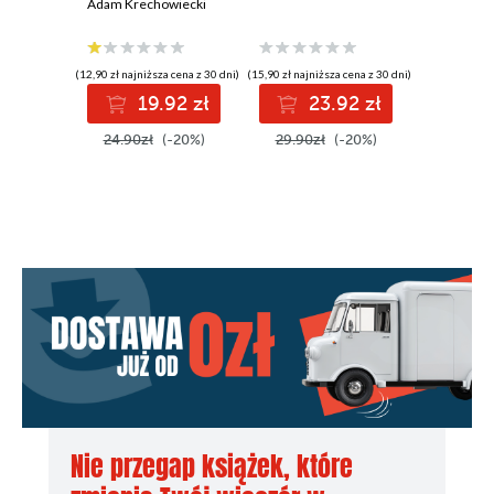
historyczna z XVII
Adam Krechowiecki
wieku
(12,90 zł najniższa cena z 30 dni)
(15,90 zł najniższa cena z 30 dni)
(15,90 zł najni
19.92 zł
23.92 zł
2
24.90zł
(-20%)
29.90zł
(-20%)
29.90z
Nie przegap książek, które