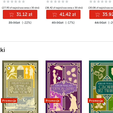
(27,93 zł najniższa cena z 30 dni)
(38,42 zł najniższa cena z 30 dni)
(30,08 zł najniższa ce
31.12 zł
41.42 zł
35.92
39.90zł
(-22%)
49.90zł
(-17%)
44.90zł
(-2
ki
Promocja
Promocja
Promocja