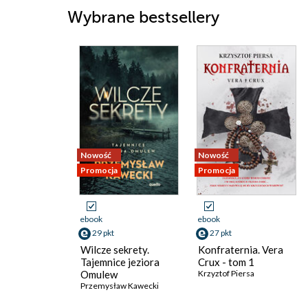
Wybrane bestsellery
Nowość
Nowość
Promocja
Promocja
ebook
ebook
29 pkt
27 pkt
Wilcze sekrety.
Konfraternia. Vera
Tajemnice jeziora
Crux - tom 1
Omulew
Krzyztof Piersa
Przemysław Kawecki