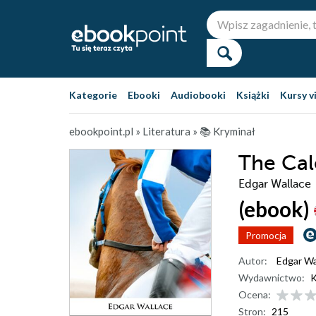
Kategorie
Ebooki
Audiobooki
Książki
Kursy v
ebookpoint.pl
»
Literatura
»
📚 Kryminał
The Cal
Edgar Wallace
(ebook)
Promocja
Autor:
Edgar Wa
Wydawnictwo:
K
Ocena:
Stron:
215