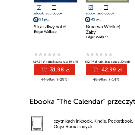
ebook
audiobook
ebook
audiobook
31 pkt
42 pkt
Straszliwy hotel
Bractwo Wielkiej
Edgar Wallace
Żaby
Edgar Wallace
(29,24 zł najniższa cena z 30 dni)
(32,49 zł najniższa cena z 30 dni)
31.98 zł
42.99 zł
44.99zł
(-29%)
49.99zł
(-14%)
Ebooka
"The Calendar"
przeczyt
czytnikach Inkbook, Kindle, Pocketbook,
Onyx Boox i innych