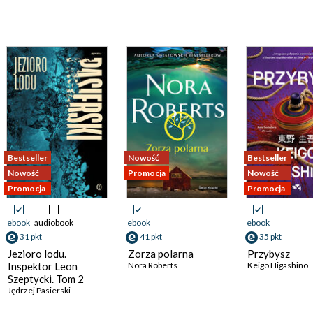
Bestseller
Nowość
Bestseller
Nowość
Promocja
Nowość
Promocja
Promocja
ebook
audiobook
ebook
ebook
31 pkt
41 pkt
35 pkt
Jezioro lodu.
Zorza polarna
Przybysz
Inspektor Leon
Nora Roberts
Keigo Higashino
Szeptycki. Tom 2
Jędrzej Pasierski