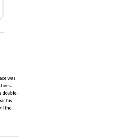
lace was
tives.
s double-
ear his
ll the