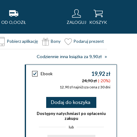
OD O,OOZŁ
ZALOGUJ
KOSZYK
Pobierz aplikację
Bony
Podaruj prezent
Codziennie inna książka za 9,90zł
19,92 zł
Ebook
24,90 zł
(-20%)
12,90 zł najniższa cena z 30 dni
Dodaj do koszyka
Dostępny natychmiast po opłaceniu
zakupu
lub