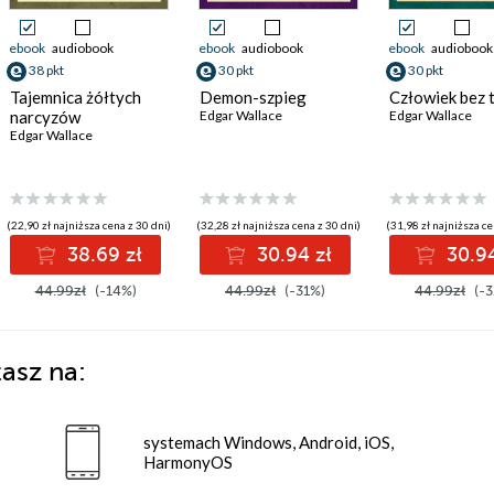
ebook
audiobook
ebook
audiobook
ebook
audiobook
38 pkt
30 pkt
30 pkt
Tajemnica żółtych
Demon-szpieg
Człowiek bez 
narcyzów
Edgar Wallace
Edgar Wallace
Edgar Wallace
(22,90 zł najniższa cena z 30 dni)
(32,28 zł najniższa cena z 30 dni)
(31,98 zł najniższa ce
38.69 zł
30.94 zł
30.94
44.99zł
(-14%)
44.99zł
(-31%)
44.99zł
(-3
asz na:
systemach Windows, Android, iOS,
HarmonyOS