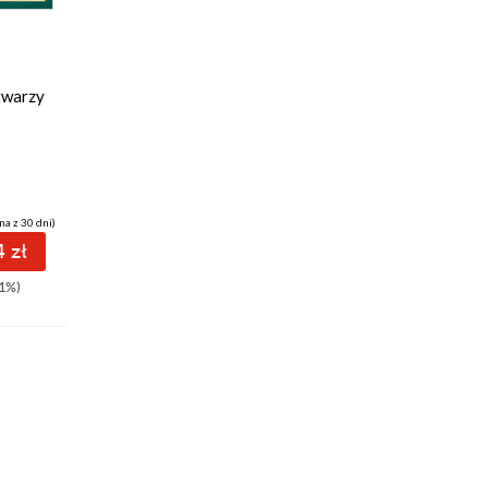
twarzy
na z 30 dni)
 zł
1%)