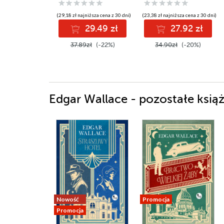
(29,18 zł najniższa cena z 30 dni)
(23,38 zł najniższa cena z 30 dni)
29.49 zł
27.92 zł
37.89zł
(-22%)
34.90zł
(-20%)
Edgar Wallace - pozostałe książ
Nowość
Promocja
Promocja