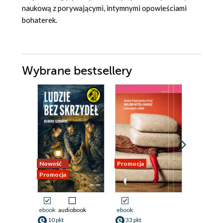
naukową z porywającymi, intymnymi opowieściami
bohaterek.
Wybrane bestsellery
Nowość
Promocja
Promocja
Promocja
ebook
audiobook
ebook
ebook
10 pkt
33 pkt
39 pkt