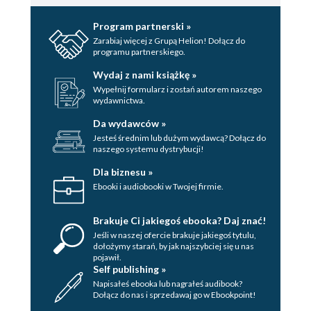
Program partnerski »
Zarabiaj więcej z Grupą Helion! Dołącz do
programu partnerskiego.
Wydaj z nami książkę »
Wypełnij formularz i zostań autorem naszego
wydawnictwa.
Da wydawców »
Jesteś średnim lub dużym wydawcą? Dołącz do
naszego systemu dystrybucji!
Dla biznesu »
Ebooki i audiobooki w Twojej firmie.
Brakuje Ci jakiegoś ebooka? Daj znać!
Jeśli w naszej ofercie brakuje jakiegoś tytulu,
dołożymy starań, by jak najszybciej się u nas
pojawił.
Self publishing »
Napisałeś ebooka lub nagrałeś audibook?
Dołącz do nas i sprzedawaj go w Ebookpoint!