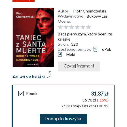
Autor:
Piotr Chomczyński
Wydawnictwo:
Bukowy Las
Ocena:
Bądź pierwszym, który oceni tę
książkę
Stron:
320
Dostępne formaty:
ePub
Mobi
Czytaj fragment
Zajrzyj do książki
31,37 zł
Ebook
36,90 zł
(-15%)
25,83 zł najniższa cena z 30 dni
Dodaj do koszyka