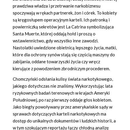
prawdziwa władza i przetrwanie narkobiznesu
spoczywają w rękach partnerek, żon i córek. To kobiety
są kręgosłupem operacyjnym karteli. Ich patronką i
powierniczką sekretów jest La Catrina symbolizująca
Santa Muerte, której oddają hołd i proszą o
wstawiennictwo, gdy wszystko inne zawodzi.
Nastolatki uwiedzione obietnicą lepszego życia, matki,
które dla ochrony synów stają się częścią maszyny do
zabijania, oddane towarzyszki życia czy wręcz
kierujące z powodzeniem zbrodniczym procederem.
Chomczyński odsłania kulisy świata narkotykowego,
jakiego dotychczas nie znaliśmy. Wykorzystując lata
ryzykownych badań terenowych w krajach Ameryki
Południowej, po raz pierwszy oddaje głos kobietom.
Jako biegły powoływany przez amerykańskie sądy w
sprawach dotyczących karteli narkotykowych ma
dostęp do unikalnych dokumentów i ludzkich historii, a
w tym szokującym reportażu łączy chłodną analizę