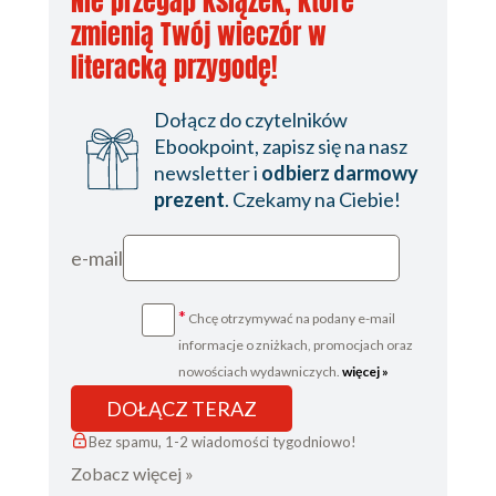
Nie przegap książek, które
zmienią Twój wieczór w
literacką przygodę!
Dołącz do czytelników
Ebookpoint, zapisz się na nasz
newsletter i
odbierz darmowy
prezent
. Czekamy na Ciebie!
e-mail
*
Chcę otrzymywać na podany e-mail
informacje o zniżkach, promocjach oraz
nowościach wydawniczych.
więcej »
DOŁĄCZ TERAZ
Bez spamu, 1-2 wiadomości tygodniowo!
Zobacz więcej »