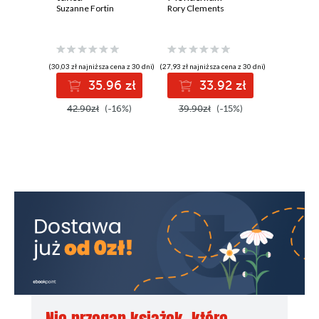
Śledztw
Suzanne Fortin
Rory Clements
Bergstr
Sara Strö
(31,43 zł najni
(30,03 zł najniższa cena z 30 dni)
(27,93 zł najniższa cena z 30 dni)
3
35.96 zł
33.92 zł
44.90z
42.90zł
(-16%)
39.90zł
(-15%)