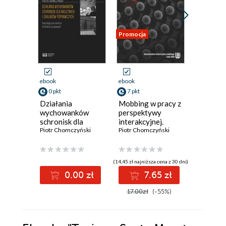
Promocja
Promocja
ebook
ebook
ebook
aud
0 pkt
7 pkt
28 pkt
Działania
Mobbing w pracy z
Kucharz
wychowanków
perspektywy
Piotr Cho
schronisk dla
interakcyjnej.
nieletnich i
Piotr Chomczyński
Proces stawania
Piotr Chomczyński
zakładów
się ofiarą
poprawczych.
Socjologiczna
(14,45 zł najniższa cena z 30 dni)
(28,52 zł najni
analiza interakcji
0.00 zł
7.65 zł
2
grupowych
17.00zł
(-55%)
35.90z