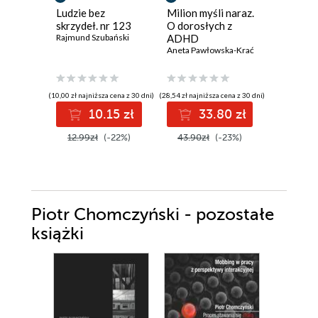
Ludzie bez
Milion myśli naraz.
Emirat t
skrzydeł. nr 123
O dorosłych z
talibowie
Rajmund Szubański
ADHD
Afganis
Aneta Pawłowska-Krać
Jagoda Gr
(10,00 zł najniższa cena z 30 dni)
(28,54 zł najniższa cena z 30 dni)
(33,73 zł najni
10.15 zł
33.80 zł
3
12.99zł
(-22%)
43.90zł
(-23%)
51.90z
Piotr Chomczyński - pozostałe
książki