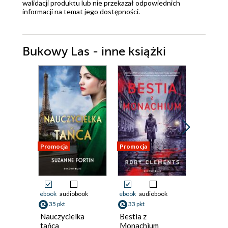
walidacji produktu lub nie przekazał odpowiednich
informacji na temat jego dostępności.
Bukowy Las - inne książki
Promocja
Promocja
Promocja
Odsłuch
audiobook
ebook
audiobook
ebook
audiobook
34 pkt
35 pkt
33 pkt
Śledztw
Nauczycielka
Bestia z
Bergströ
tańca
Monachium