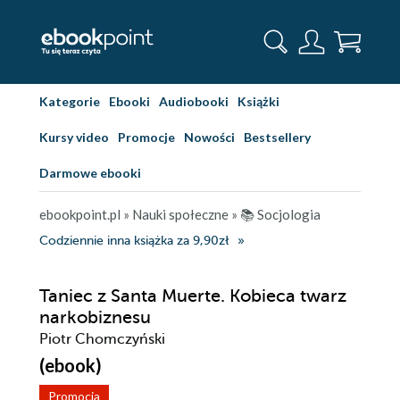
Kategorie
Ebooki
Audiobooki
Książki
Kursy video
Promocje
Nowości
Bestsellery
Darmowe ebooki
ebookpoint.pl
»
Nauki społeczne
»
📚 Socjologia
Codziennie inna książka za 9,90zł
Taniec z Santa Muerte. Kobieca twarz
narkobiznesu
Piotr Chomczyński
(ebook)
Promocja