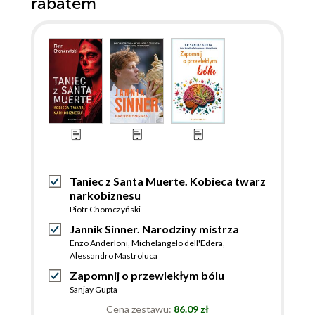
rabatem
Taniec z Santa Muerte. Kobieca twarz
narkobiznesu
Piotr Chomczyński
Jannik Sinner. Narodziny mistrza
Enzo Anderloni
,
Michelangelo dell'Edera
,
Alessandro Mastroluca
Zapomnij o przewlekłym bólu
Sanjay Gupta
Cena zestawu:
86.09 zł