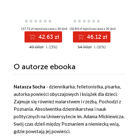
(37,73 zł najniższa cena z 30 dni)
(36,84 zł najniższa cena z 30 dni)
(55,42 zł najni
42.63 zł
46.12 zł
5
49.00zł
(-13%)
54.90zł
(-16%)
69.90z
O autorze
ebooka
Natasza Socha
- dziennikarka, felietonistka, pisarka,
autorka powieści obyczajowych i książek dla dzieci.
Zajmuje się również malarstwem i rzeźbą. Pochodzi z
Poznania. Absolwentka dziennikarstwa i nauk
politycznych na Uniwersytecie im. Adama Mickiewicza.
Swój czas dzieli między Poznaniem a niemiecką wsią,
gdzie powstają jej powieści.