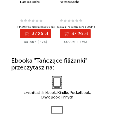
Natasza Socha
Natasza Socha
będziesz
o poran
Natasza S
(44,90 zł najniższa cena z 30 dni)
(36,82 zł najniższa cena z 30 dni)
(32,72 zł najni
37.26 zł
37.26 zł
3
44.90zł
(-17%)
44.90zł
(-17%)
39.90z
Ebooka
"Tańczące filiżanki"
przeczytasz na:
czytnikach Inkbook, Kindle, Pocketbook,
Onyx Boox i innych