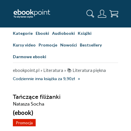
Kategorie
Ebooki
Audiobooki
Książki
Kursy video
Promocje
Nowości
Bestsellery
Darmowe ebooki
ebookpoint.pl
»
Literatura
»
📚 Literatura piękna
Codziennie inna książka za 9,90zł
Tańczące filiżanki
Natasza Socha
(ebook)
Promocja