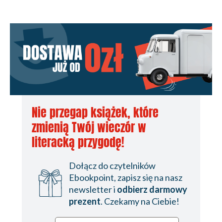
Nie przegap książek, które
zmienią Twój wieczór w
literacką przygodę!
Dołącz do czytelników
Ebookpoint, zapisz się na nasz
newsletter i
odbierz darmowy
prezent
. Czekamy na Ciebie!