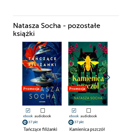
Natasza Socha - pozostałe
książki
Promocja
Promocja
Promocja
ebook
audiobook
ebook
audiobook
ebook
aud
37 pkt
37 pkt
33 pkt
Tańczące filiżanki
Kamienica pszczół
Obiecaj,