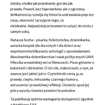
żałoby, słodka jak pojednanie, gorzka jak
prawda. Powoli, bez fajerwerków, ale z ogromną
delikatnością rozwija się historia uzdrawiania poprzez
ciszę, obecność i przyjęcie tego, co
nieidealne. Najważniejsze bowiem to usiąść do stołu z
samym sobą.
Natasza Socha - pisarka, felietonistka, dziennikarka,
autorka książek dla dorosłych i dla dzieci oraz
współautorka kilkunastu antologii z opowiadaniami.
Absolwentka dziennikarstwa i nauk politycznych UAM.
Mieszka w maleńkiej wsi w Niemczech. Pisze głównie o
kobietach i dla kobiet. O ich sile, słabościach, o tym, że
zawsze jest jakieś jutro. Czytelniczki cenią ją za
prawdę, ciepło, mieszankę czarnego humoru,
wzruszenia i prawdziwej refleksji. Ostatnio spod jej
pióra wyszły również powieści kryminalne.
Ta publikacja spełnia wymagania dostępności zgodnie
z dyrektywą EAA.