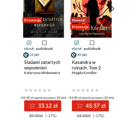
Promocja
Nowość
Nowość
Promocja
Promocja
ebook
audiobook
ebook
audiobook
ebook
33 pkt
45 pkt
10 pkt
Śladami zatartych
Kasandra w
Sens. Ps
wspomnień
ruinach. Tom 2
dla ciebi
Katarzyna Wolwowicz
Magda Knedler
Opracowan
(33,92 zł najniższa cena z 30 dni)
(54,90 zł najniższa cena z 30 dni)
(12,99 zł najni
33.12 zł
45.57 zł
1
39.90zł
(-17%)
54.90zł
(-17%)
12.99z