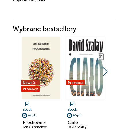
Wybrane bestsellery
Nowość
Promocja
Promocja
Promocja
ebook
ebook
ebook
42 pkt
46 pkt
59 pkt
Prochownia
Ciało
Atlas ch
Jens Bjørneboe
David Szalay
David Mitc