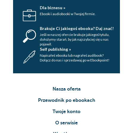
Dla biznesu »
Ebooki i audiobooki w Twojej firmie.
Brakuje Ci jakiegoś ebooka? Daj znać!
Jeśli w naszej ofercie brakuje jakiegoś tytulu,
dołożymy starań, by jak najszybciej się u nas
pojawił.
Self publishing »
Napisałeś ebooka lub nagrałeś audibook?
Dołącz do nas i sprzedawaj go w Ebookpoint!
Nasza oferta
Przewodnik po ebookach
Twoje konto
O serwisie