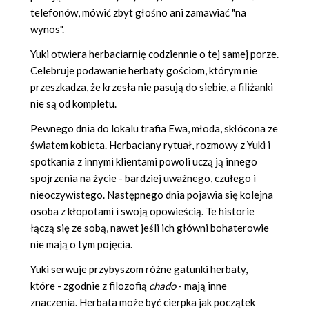
telefonów, mówić zbyt głośno ani zamawiać "na
wynos".
Yuki otwiera herbaciarnię codziennie o tej samej porze.
Celebruje podawanie herbaty gościom, którym nie
przeszkadza, że krzesła nie pasują do siebie, a filiżanki
nie są od kompletu.
Pewnego dnia do lokalu trafia Ewa, młoda, skłócona ze
światem kobieta. Herbaciany rytuał, rozmowy z Yuki i
spotkania z innymi klientami powoli uczą ją innego
spojrzenia na życie - bardziej uważnego, czułego i
nieoczywistego. Następnego dnia pojawia się kolejna
osoba z kłopotami i swoją opowieścią. Te historie
łączą się ze sobą, nawet jeśli ich główni bohaterowie
nie mają o tym pojęcia.
Yuki serwuje przybyszom różne gatunki herbaty,
które - zgodnie z filozofią
chado
- mają inne
znaczenia. Herbata może być cierpka jak początek