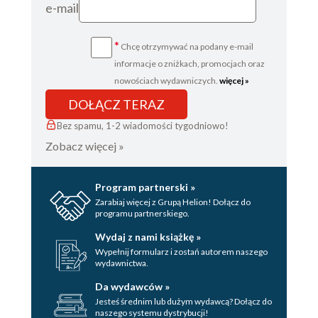
e-mail
*
Chcę otrzymywać na podany e-mail
informacje o zniżkach, promocjach oraz
nowościach wydawniczych.
więcej »
DOŁĄCZ TERAZ
Bez spamu, 1-2 wiadomości tygodniowo!
Zobacz więcej »
Program partnerski »
Zarabiaj więcej z Grupą Helion! Dołącz do
programu partnerskiego.
Wydaj z nami książkę »
Wypełnij formularz i zostań autorem naszego
wydawnictwa.
Da wydawców »
Jesteś średnim lub dużym wydawcą? Dołącz do
naszego systemu dystrybucji!