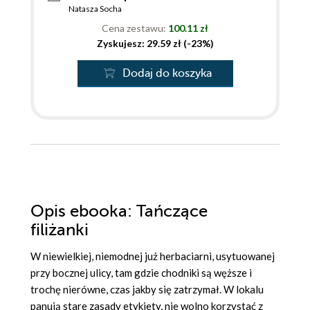
Natasza Socha
Cena zestawu:
100.11 zł
Zyskujesz: 29.59 zł (-23%)
Dodaj do koszyka
Opis
ebooka
: Tańczące
filiżanki
W niewielkiej, niemodnej już herbaciarni, usytuowanej
przy bocznej ulicy, tam gdzie chodniki są węższe i
trochę nierówne, czas jakby się zatrzymał. W lokalu
panują stare zasady etykiety, nie wolno korzystać z