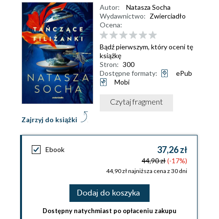
Autor:
Natasza Socha
Wydawnictwo:
Zwierciadło
Ocena:
Bądź pierwszym, który oceni tę
książkę
Stron:
300
Dostępne formaty:
ePub
Mobi
Czytaj fragment
Zajrzyj do książki
37,26 zł
Ebook
44,90 zł
(-17%)
44,90 zł najniższa cena z 30 dni
Dodaj do koszyka
Dostępny natychmiast po opłaceniu zakupu