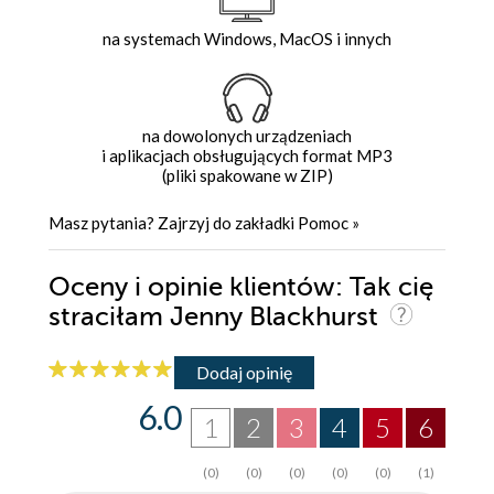
na systemach Windows, MacOS i innych
na dowolonych urządzeniach
i aplikacjach obsługujących format MP3
(pliki spakowane w ZIP)
Masz pytania? Zajrzyj do zakładki
Pomoc
»
Oceny i opinie klientów: Tak cię
straciłam Jenny Blackhurst
Dodaj opinię
6.0
1
2
3
4
5
6
(0)
(0)
(0)
(0)
(0)
(1)