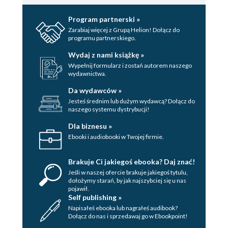
Program partnerski »
Zarabiaj więcej z Grupą Helion! Dołącz do
programu partnerskiego.
Wydaj z nami książkę »
Wypełnij formularz i zostań autorem naszego
wydawnictwa.
Da wydawców »
Jesteś średnim lub dużym wydawcą? Dołącz do
naszego systemu dystrybucji!
Dla biznesu »
Ebooki i audiobooki w Twojej firmie.
Brakuje Ci jakiegoś ebooka? Daj znać!
Jeśli w naszej ofercie brakuje jakiegoś tytulu,
dołożymy starań, by jak najszybciej się u nas
pojawił.
Self publishing »
Napisałeś ebooka lub nagrałeś audibook?
Dołącz do nas i sprzedawaj go w Ebookpoint!