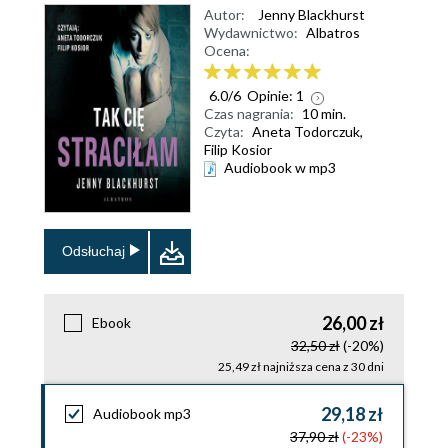
Autor:
Jenny Blackhurst
Wydawnictwo:
Albatros
Ocena:
6.0
/
6
Opinie:
1
Czas nagrania:
10 min.
Czyta:
Aneta Todorczuk,
Filip Kosior
Audiobook w mp3
Odsłuchaj
26,00 zł
Ebook
32,50 zł
(-20%)
25,49 zł najniższa cena z 30 dni
29,18 zł
Audiobook mp3
37,90 zł
(-23%)