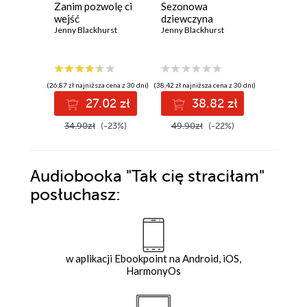
Zanim pozwolę ci
Sezonowa
DO TR
wejść
dziewczyna
RAZY Ś
Jenny Blackhurst
Jenny Blackhurst
Jenny Bla
(26,87 zł najniższa cena z 30 dni)
(38,42 zł najniższa cena z 30 dni)
(37,16 zł najni
27.02 zł
38.82 zł
3
34.90zł
(-23%)
49.90zł
(-22%)
47.90z
Audiobooka
"Tak cię straciłam"
posłuchasz:
w aplikacji Ebookpoint na Android, iOS,
HarmonyOs