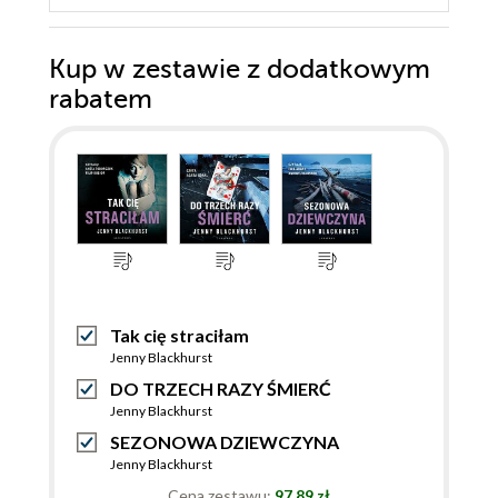
Kup w zestawie z dodatkowym
rabatem
Tak cię straciłam
Jenny Blackhurst
DO TRZECH RAZY ŚMIERĆ
Jenny Blackhurst
SEZONOWA DZIEWCZYNA
Jenny Blackhurst
Cena zestawu:
97.89 zł