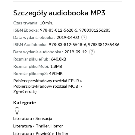
traumatyczne wydarzenia i zakłamuje wspomnienia.
Szczegóły
audiobooka MP3
Nie ma więc się co dziwić, że Susan jest zamkniętą w
sobie i niepewną siebie kobietą. To zbrodniarka,
Czas trwania:
10 min.
która nie potrafi przypomnieć sobie swojej zbrodni.
ISBN Ebooka:
978-83-812-5628-5, 9788381256285
Gdy więc pewnego dnia znajduje kopertę ze zdjęciem
Data wydania ebooka :
2019-04-03
chłopca podpisanym imieniem jej syna, ożywa w niej
ISBN Audiobooka:
978-83-812-5548-6, 9788381255486
irracjonalna nadzieja. Zaczyna się wielka podróż w
Data wydania audiobooka :
2019-09-19
głąb wspomnień, historii rodzinnych i przede
Rozmiar pliku ePub:
640.8kB
wszystkim w głąb siebie. Szalone teorie ze strony na
Rozmiar pliku Mobi:
1.8MB
stronę stają się coraz bardziej prawdopodobne. Czy
Rozmiar pliku mp3:
490MB
to możliwe, by synek Susan żył? Co w takim razie
Pobierz przykładowy rozdział EPUB »
Pobierz przykładowy rozdział MOBI »
wydarzyło się tamtej fatalnej nocy? Czy Susan może
Zgłoś erratę
zaufać swojemu własnemu rozumowi, czy też mózg
po raz kolejny chce zwieść ją na manowce? Komu
Kategorie
należy wierzyć, a kto ją okłamuje? Tak cię straciłam to
powieść o pułapkach: tych, które zastawiają na nas
Literatura
»
Sensacja
stróże prawa, nasi najbliżsi i wreszcie nasz własny
Literatura
»
Thriller, Horror
mózg. To też opowieść o poszukiwaniu: utraconej
Literatura
»
Powieść
»
Thriller