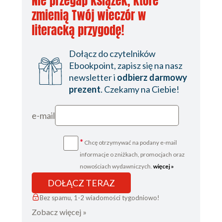
Nie przegap książek, które
zmienią Twój wieczór w
literacką przygodę!
Dołącz do czytelników
Ebookpoint, zapisz się na nasz
newsletter i
odbierz darmowy
prezent
. Czekamy na Ciebie!
e-mail
*
Chcę otrzymywać na podany e-mail
informacje o zniżkach, promocjach oraz
nowościach wydawniczych.
więcej »
DOŁĄCZ TERAZ
Bez spamu, 1-2 wiadomości tygodniowo!
Zobacz więcej »