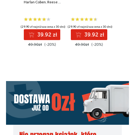
Harlan Coben
,
Reese Witherspoon
Stuart Tur
(29,90 zł najniższa cena z 30 dni)
(29,90 zł najniższa cena z 30 dni)
(38,72 zł najni
39.92 zł
39.92 zł
3
49.90zł
(-20%)
49.90zł
(-20%)
49.90z