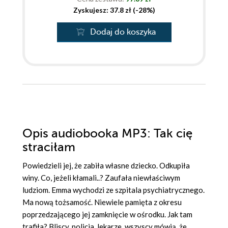
Zyskujesz: 37.8 zł (-28%)
Dodaj do koszyka
Opis
audiobooka MP3
: Tak cię
straciłam
Powiedzieli jej, że zabiła własne dziecko. Odkupiła
winy. Co, jeżeli kłamali..? Zaufała niewłaściwym
ludziom. Emma wychodzi ze szpitala psychiatrycznego.
Ma nową tożsamość. Niewiele pamięta z okresu
poprzedzającego jej zamknięcie w ośrodku. Jak tam
trafiła? Bliscy, policja, lekarze, wszyscy mówią, że