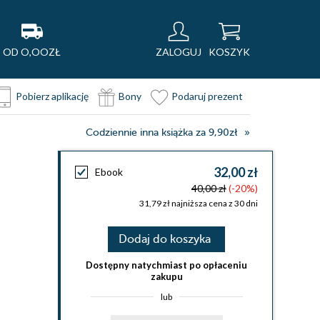
OD O,OOZŁ
ZALOGUJ
KOSZYK
Pobierz aplikację
Bony
Podaruj prezent
Codziennie inna książka za 9,90zł
32,00 zł
Ebook
40,00 zł
(-20%)
31,79 zł najniższa cena z 30 dni
Dodaj do koszyka
Dostępny natychmiast po opłaceniu
zakupu
lub