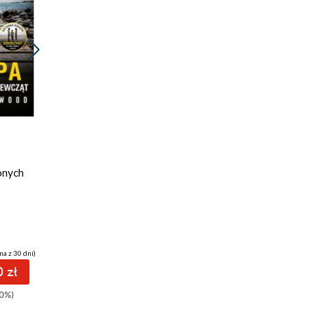
Promocja
ebook
audiobook
31 pkt
onych
WSZYSTKIE NASZE
KŁAMSTWA
Jane Corry
na z 30 dni)
(30,70 zł najniższa cena z 30 dni)
 zł
31.20 zł
0%)
39.00zł
(-20%)