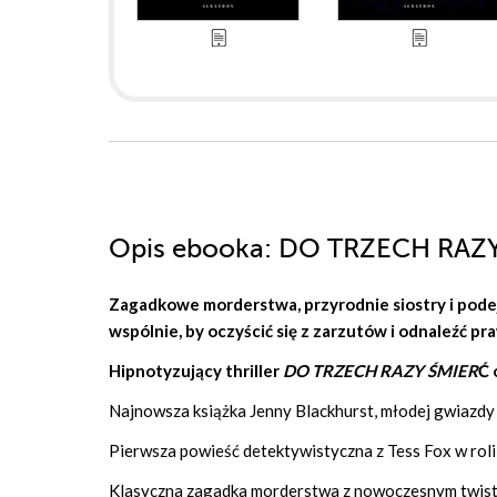
Opis
ebooka
: DO TRZECH RAZ
Zagadkowe morderstwa, przyrodnie siostry i podejr
wspólnie, by oczyścić się z zarzutów i odnaleźć p
Hipnotyzujący thriller
DO TRZECH RAZY ŚMIER
Ć 
Najnowsza książka Jenny Blackhurst, młodej gwiazdy b
Pierwsza powieść detektywistyczna z Tess Fox w roli
Klasyczna zagadka morderstwa z nowoczesnym twis