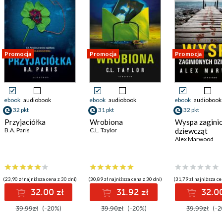
Promocja
Promocja
Promocja
ebook
audiobook
ebook
audiobook
ebook
audiobook
32 pkt
31 pkt
32 pkt
Przyjaciółka
Wrobiona
Wyspa zagini
B.A. Paris
C.L. Taylor
dziewcząt
Alex Marwood
(23,90 zł najniższa cena z 30 dni)
(30,89 zł najniższa cena z 30 dni)
(31,79 zł najniższa ce
32.00 zł
31.92 zł
32.00
39.99zł
(-20%)
39.90zł
(-20%)
39.99zł
(-2