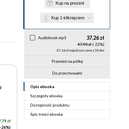
Kup na prezent
Kup 1-kliknięciem
37,26 zł
Audiobook mp3
47,90 zł
(-22%)
37,16 zł najniższa cena z 30 dni
Przenieś na półkę
Do przechowalni
Opis
ebooka
U
Szczegóły
ebooka
Dostępność produktu
Spis treści
ebooka
.79 zł
(-26%)