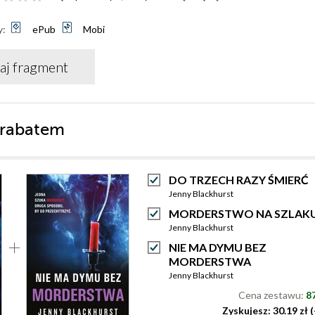
y:
ePub
Mobi
aj fragment
 rabatem
DO TRZECH RAZY ŚMIERĆ
Jenny Blackhurst
MORDERSTWO NA SZLAK
Jenny Blackhurst
NIE MA DYMU BEZ
MORDERSTWA
Jenny Blackhurst
Cena zestawu:
87
Zyskujesz: 30.19 zł 