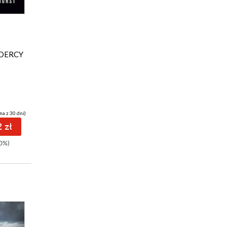
DERCY
na z 30 dni)
 zł
0%)