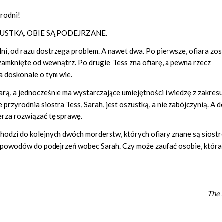
rodni!
USTKĄ. OBIE SĄ PODEJRZANE.
ni, od razu dostrzega problem. A nawet dwa. Po pierwsze, ofiara zos
zamknięte od wewnątrz. Po drugie, Tess zna ofiarę, a pewna rzecz
a doskonale o tym wie.
rą, a jednocześnie ma wystarczające umiejętności i wiedzę z zakres
przyrodnia siostra Tess, Sarah, jest oszustką, a nie zabójczynią. A 
ierza rozwiązać tę sprawę.
hodzi do kolejnych dwóch morderstw, których ofiary znane są siostr
ej powodów do podejrzeń wobec Sarah. Czy może zaufać osobie, która
The 