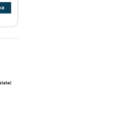
ka
ziałać