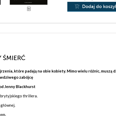
Dodaj do koszy
Y ŚMIERĆ
zenia, które padają na obie kobiety. Mimo wielu różnic, muszą d
rawdziwego zabójcę
od
Jenny Blackhurst
rytyjskiego thrillera.
 głównej.
tem.