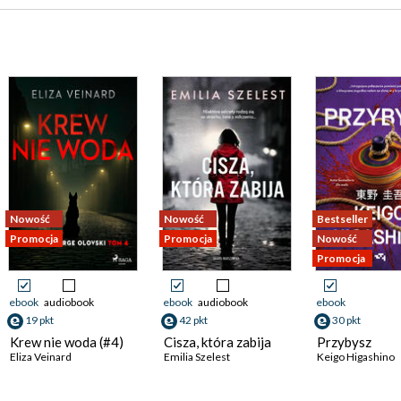
Nowość
Nowość
Bestseller
Promocja
Promocja
Nowość
Promocja
ebook
audiobook
ebook
audiobook
ebook
19 pkt
42 pkt
30 pkt
Krew nie woda (#4)
Cisza, która zabija
Przybysz
Eliza Veinard
Emilia Szelest
Keigo Higashino