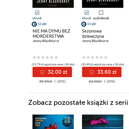
ebook
ebook
audiobook
32 pkt
33 pkt
NIE MA DYMU BEZ
Sezonowa
MORDERSTWA
dziewczyna
Jenny Blackhurst
Jenny Blackhurst
(31,79 zł najniższa cena z 30 dni)
(32,49 zł najniższa cena z 30 dni)
32.00 zł
33.60 zł
39.99zł
(-20%)
42.00zł
(-20%)
Zobacz pozostałe książki z serii