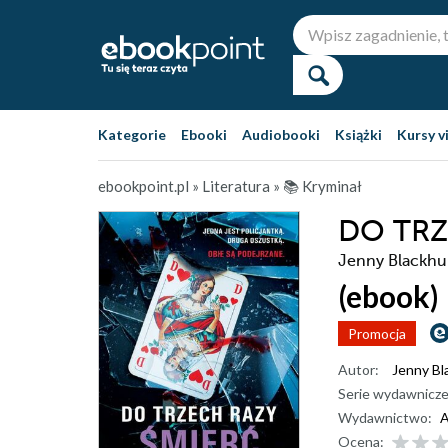
Kategorie
Ebooki
Audiobooki
Książki
Kursy v
ebookpoint.pl
»
Literatura
»
📚 Kryminał
DO TRZ
Jenny Blackhu
(ebook)
Promocja
Autor:
Jenny Bl
Serie wydawnicze
Wydawnictwo:
A
Ocena: