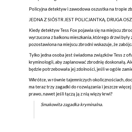
Policyjna detektyw i zawodowa oszustka na tropie zb
JEDNA Z SIÓSTR JEST POLICJANTKĄ. DRUGA OSZ
Kiedy detektyw Tess Fox pojawia się na miejscu zbrod
wyrzucona z balkonu mieszkania, którego drzwi były 
pozostawiona na miejscu zbrodni wskazuje, że zabójc
Tylko jedna osoba jest świadoma związków Tess z ofia
kryminologii, aby zaplanować zbrodnię doskonałą. Ale 
będzie potrzebowała jej zdolności, jeśli w ogóle zam
Wkrótce, w równie tajemniczych okolicznościach, doc
ma teraz trzy zagadki do rozwiązania i jeszcze więc
prawo, nawet jeśli łączą ją z nią więzy krwi?
Smakowita zagadka kryminalna.