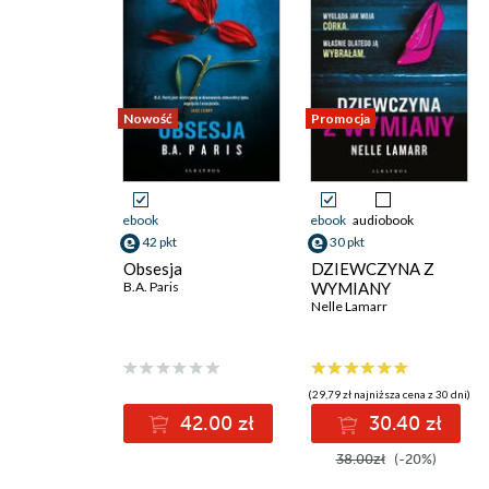
Nowość
Promocja
ebook
ebook
audiobook
42 pkt
30 pkt
Obsesja
DZIEWCZYNA Z
B.A. Paris
WYMIANY
Nelle Lamarr
(29,79 zł najniższa cena z 30 dni)
42.00 zł
30.40 zł
38.00zł
(-20%)