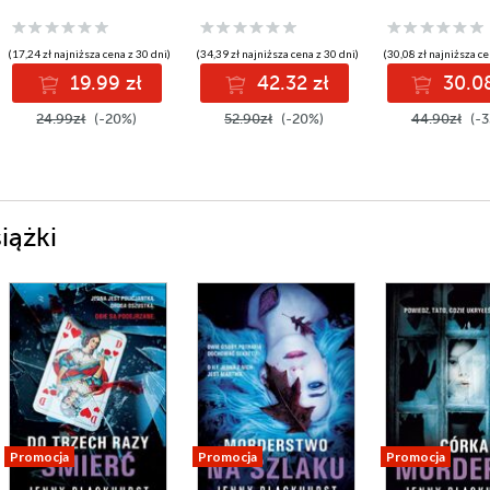
(17,24 zł najniższa cena z 30 dni)
(34,39 zł najniższa cena z 30 dni)
(30,08 zł najniższa ce
19.99 zł
42.32 zł
30.08
24.99zł
(-20%)
52.90zł
(-20%)
44.90zł
(-3
iążki
Promocja
Promocja
Promocja