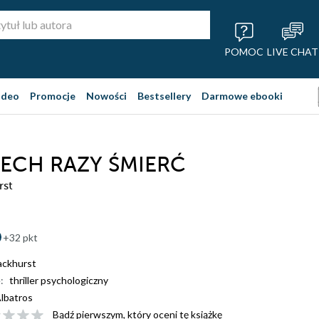
POMOC
LIVE CHAT
ideo
Promocje
Nowości
Bestsellery
Darmowe ebooki
ECH RAZY ŚMIERĆ
rst
+32 pkt
ackhurst
:
thriller psychologiczny
lbatros
Bądź pierwszym, który oceni tę książkę