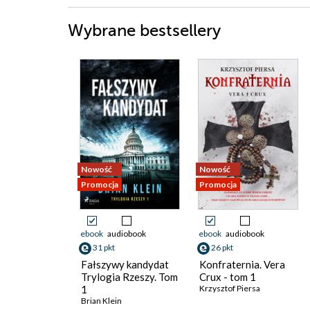
Wybrane bestsellery
Nowość
Nowość
Promocja
Promocja
ebook
audiobook
ebook
audiobook
31 pkt
26 pkt
Fałszywy kandydat
Konfraternia. Vera
Trylogia Rzeszy. Tom
Crux - tom 1
1
Krzysztof Piersa
Brian Klein