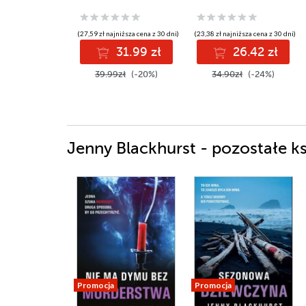
(27,59 zł najniższa cena z 30 dni)
(23,38 zł najniższa cena z 30 dni)
31.99 zł
26.42 zł
39.99zł
(-20%)
34.90zł
(-24%)
Jenny Blackhurst - pozostałe ks
Promocja
Promocja