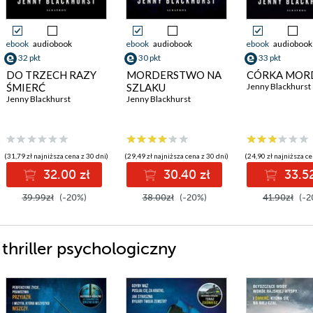
ebook
audiobook
ebook
audiobook
ebook
audiobook
32 pkt
30 pkt
33 pkt
DO TRZECH RAZY
MORDERSTWO NA
CÓRKA MOR
ŚMIERĆ
SZLAKU
Jenny Blackhurst
Jenny Blackhurst
Jenny Blackhurst
(31,79 zł najniższa cena z 30 dni)
(29,49 zł najniższa cena z 30 dni)
(24,90 zł najniższa ce
32.00 zł
30.40 zł
33.52
39.99zł
(-20%)
38.00zł
(-20%)
41.90zł
(-2
 thriller psychologiczny