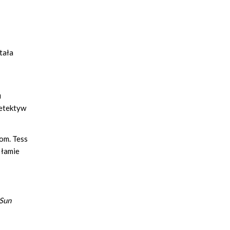
tała
u
detektyw
om. Tess
 łamie
Sun