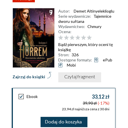
Autor:
Demet Altinyeleklioglu
Serie wydawnicze:
Tajemnice
dworu sułtana
Wydawnictwo:
Chmury
Ocena:
Bądź pierwszym, który oceni tę
książkę
Stron:
326
Dostępne formaty:
ePub
Mobi
Czytaj fragment
Zajrzyj do książki
33,12 zł
Ebook
39,90 zł
(-17%)
23,94 zł najniższa cena z 30 dni
Dodaj do koszyka