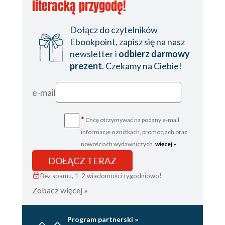
literacką przygodę!
Dołącz do czytelników
Ebookpoint, zapisz się na nasz
newsletter i
odbierz darmowy
prezent
. Czekamy na Ciebie!
e-mail
*
Chcę otrzymywać na podany e-mail
informacje o zniżkach, promocjach oraz
nowościach wydawniczych.
więcej »
DOŁĄCZ TERAZ
Bez spamu, 1-2 wiadomości tygodniowo!
Zobacz więcej »
Program partnerski »