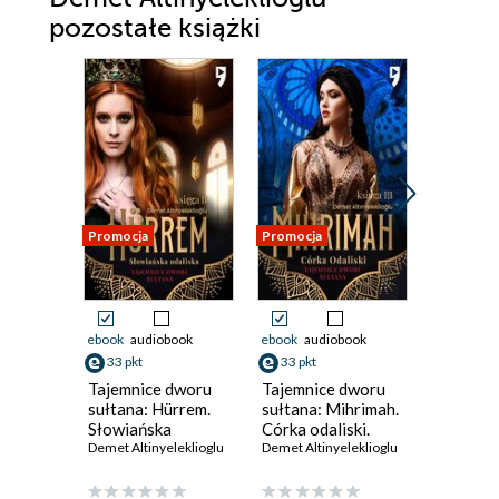
pozostałe książki
Promocja
Promocja
Promocja
ebook
audiobook
ebook
audiobook
ebook
aud
33 pkt
33 pkt
33 pkt
Tajemnice dworu
Tajemnice dworu
Tajemni
sułtana: Hürrem.
sułtana: Mihrimah.
sułtana:
Słowiańska
Córka odaliski.
Córka od
odaliska. Księga II
Demet Altinyeleklioglu
Księga III
Demet Altinyeleklioglu
Księga I
Demet Alti