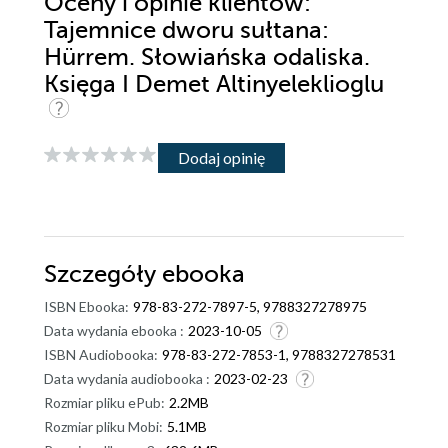
Oceny i opinie klientów:
Tajemnice dworu sułtana:
Hürrem. Słowiańska odaliska.
Księga I Demet Altinyeleklioglu
Dodaj opinię
Szczegóły
ebooka
ISBN Ebooka:
978-83-272-7897-5, 9788327278975
Data wydania ebooka :
2023-10-05
ISBN Audiobooka:
978-83-272-7853-1, 9788327278531
Data wydania audiobooka :
2023-02-23
Rozmiar pliku ePub:
2.2MB
Rozmiar pliku Mobi:
5.1MB