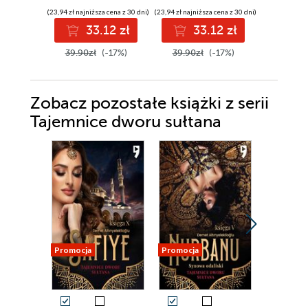
(23,94 zł najniższa cena z 30 dni)
(23,94 zł najniższa cena z 30 dni)
(23,94 zł najni
33.12 zł
33.12 zł
3
39.90zł
(-17%)
39.90zł
(-17%)
39.90z
Zobacz pozostałe książki z serii
Tajemnice dworu sułtana
Promocja
Promocja
Promocja