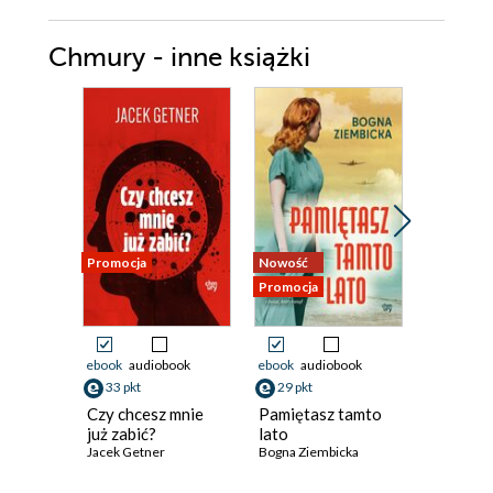
Chmury - inne książki
Promocja
Nowość
Nowość
Promocja
Promocja
ebook
audiobook
ebook
audiobook
ebook
aud
33 pkt
29 pkt
33 pkt
Czy chcesz mnie
Pamiętasz tamto
Rajska 
już zabić?
lato
Marta Bie
Jacek Getner
Bogna Ziembicka