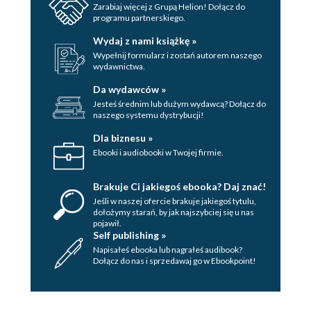
Zarabiaj więcej z Grupą Helion! Dołącz do
programu partnerskiego.
Wydaj z nami książkę »
Wypełnij formularz i zostań autorem naszego
wydawnictwa.
Da wydawców »
Jesteś średnim lub dużym wydawcą? Dołącz do
naszego systemu dystrybucji!
Dla biznesu »
Ebooki i audiobooki w Twojej firmie.
Brakuje Ci jakiegoś ebooka? Daj znać!
Jeśli w naszej ofercie brakuje jakiegoś tytulu,
dołożymy starań, by jak najszybciej się u nas
pojawił.
Self publishing »
Napisałeś ebooka lub nagrałeś audibook?
Dołącz do nas i sprzedawaj go w Ebookpoint!