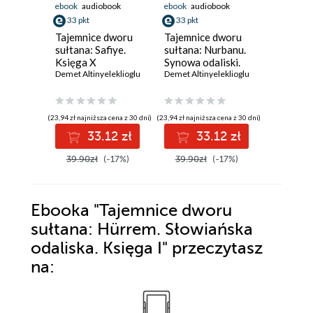
ebook
audiobook
ebook
audiobook
ebook
aud
33 pkt
33 pkt
33 pkt
Tajemnice dworu
Tajemnice dworu
Tajemni
sułtana: Safiye.
sułtana: Nurbanu.
sułtana: 
Księga X
Synowa odaliski.
Księga I
Demet Altinyeleklioglu
Księga V
Demet Altinyeleklioglu
Demet Alti
(23,94 zł najniższa cena z 30 dni)
(23,94 zł najniższa cena z 30 dni)
(23,94 zł najni
33.12 zł
33.12 zł
3
39.90zł
(-17%)
39.90zł
(-17%)
39.90z
Ebooka
"Tajemnice dworu
sułtana: Hürrem. Słowiańska
odaliska. Księga I"
przeczytasz
na: