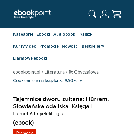
Kategorie
Ebooki
Audiobooki
Książki
Kursy video
Promocje
Nowości
Bestsellery
Darmowe ebooki
ebookpoint.pl
»
Literatura
»
📚 Obyczajowa
Codziennie inna książka za 9,90zł
Tajemnice dworu sułtana: Hürrem.
Słowiańska odaliska. Księga I
Demet Altinyeleklioglu
(ebook)
Promocja