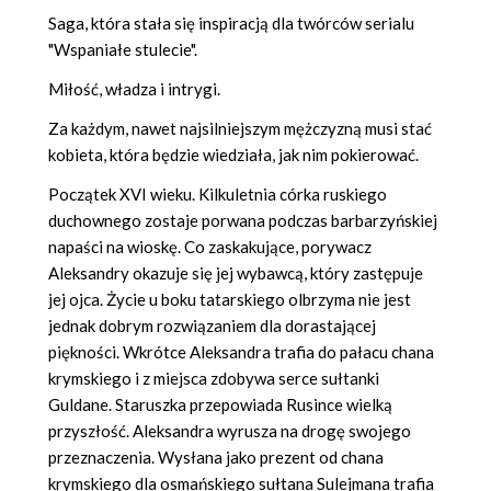
Saga, która stała się inspiracją dla twórców serialu
"Wspaniałe stulecie".
Miłość, władza i intrygi.
Za każdym, nawet najsilniejszym mężczyzną musi stać
kobieta, która będzie wiedziała, jak nim pokierować.
Początek XVI wieku. Kilkuletnia córka ruskiego
duchownego zostaje porwana podczas barbarzyńskiej
napaści na wioskę. Co zaskakujące, porywacz
Aleksandry okazuje się jej wybawcą, który zastępuje
jej ojca. Życie u boku tatarskiego olbrzyma nie jest
jednak dobrym rozwiązaniem dla dorastającej
piękności. Wkrótce Aleksandra trafia do pałacu chana
krymskiego i z miejsca zdobywa serce sułtanki
Guldane. Staruszka przepowiada Rusince wielką
przyszłość. Aleksandra wyrusza na drogę swojego
przeznaczenia. Wysłana jako prezent od chana
krymskiego dla osmańskiego sułtana Sulejmana trafia