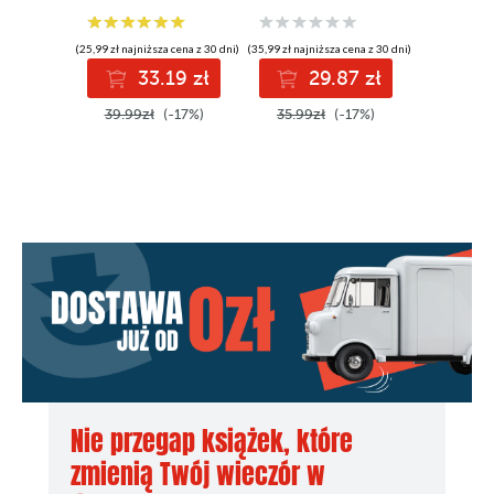
(25,99 zł najniższa cena z 30 dni)
(35,99 zł najniższa cena z 30 dni)
(32,49 zł najni
33.19 zł
29.87 zł
3
39.99zł
(-17%)
35.99zł
(-17%)
39.99z
Nie przegap książek, które
zmienią Twój wieczór w