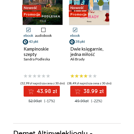
Nowość
Nowość
Nowość
Promocja
Promocja
Promocja
ebook
audiobook
ebook
ebook
aud
43 pkt
38 pkt
41 pkt
Kampinoskie
Dwie księgarnie,
Dama z 
szepty
jedna miłość
Sylwia Win
Sandra Podleska
Ali Brady
(52,99 zł najniższa cena z 30 dni)
(38,49 zł najniższa cena z 30 dni)
(40,92 zł najni
43.98 zł
38.99 zł
4
52.99zł
(-17%)
49.99zł
(-22%)
49.90z
Demet Altinyeleklioglu -