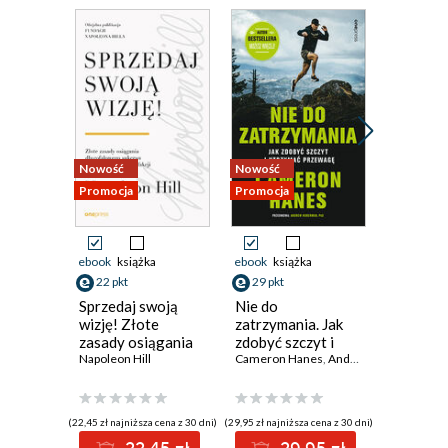
Nowość
Nowość
Promocja
Promocja
Promocja
ebook
książka
ebook
książka
ebook
aud
22 pkt
29 pkt
książka
Sprzedaj swoją
Nie do
22 pkt
wizję! Złote
zatrzymania. Jak
zasady osiągania
zdobyć szczyt i
Zmień s
długofalowego
Napoleon Hill
utrzymać
Cameron Hanes
,
Andrew D. Huberman
paradyg
sukcesu i
przewagę
odmieni
gwarantowanej
życie. D
satysfakcji
Twojej o
(22,45 zł najniższa cena z 30 dni)
(29,95 zł najniższa cena z 30 dni)
przemia