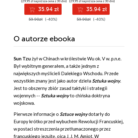
(29,95 zł najniższa cena z 30 dni)
(29,95 zł najniższa cena z 30 dni)
39.90z
35.94 zł
35.94 zł
59.90zł
(-40%)
59.90zł
(-40%)
O autorze
ebooka
Sun Tzu
żył w Chinach w królestwie Wu ok. V w. p.n.e.
Był wybitnym generałem, a także jednym z
największych myślicieli Dalekiego Wschodu. Przede
wszystkim znany jest jako autor dzieła
Sztuka wojny
.
Jest to obszerny zbiór zasad taktyki i strategii
wojennych --
Sztuka wojny
to chińska doktryna
wojskowa.
Pierwsze informacje o
Sztuce wojny
dotarły do
Europy krótko przed wybuchem Rewolucji Francuskiej,
w postaci streszczenia przetłumaczonego przez
francuskiego jezuitę, ojca J. J. M. Amiot. W