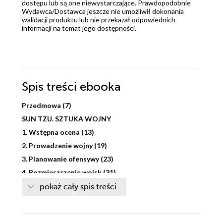
dostępu lub są one niewystarczające. Prawdopodobnie
Wydawca/Dostawca jeszcze nie umożliwił dokonania
walidacji produktu lub nie przekazał odpowiednich
informacji na temat jego dostępności.
Spis treści
ebooka
Przedmowa (7)
SUN TZU. SZTUKA WOJNY
1. Wstępna ocena (13)
2. Prowadzenie wojny (19)
3. Planowanie ofensywy (23)
4. Rozmieszczenie wojsk (31)
5. Strategiczna siła militarna (37)
pokaż cały spis treści
6. Materia i jej brak (43)
7. Walka wojskowa (51)