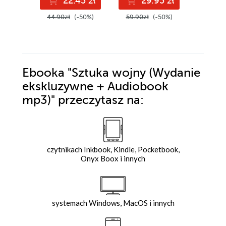
22.45 zł
29.95 zł
(18,50 zł najni
44.90zł
(-50%)
59.90zł
(-50%)
2
37.00z
Ebooka
"Sztuka wojny (Wydanie
ekskluzywne + Audiobook
mp3)"
przeczytasz na:
czytnikach Inkbook, Kindle, Pocketbook,
Onyx Boox i innych
systemach Windows, MacOS i innych