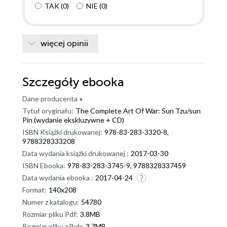
TAK
(
0
)
NIE
(
0
)
więcej opinii
Szczegóły
ebooka
Dane producenta
»
Tytuł oryginału:
The Complete Art Of War: Sun Tzu/sun
Pin (wydanie ekskluzywne + CD)
ISBN Książki drukowanej:
978-83-283-3320-8,
9788328333208
Data wydania książki drukowanej :
2017-03-30
ISBN Ebooka:
978-83-283-3745-9, 9788328337459
Data wydania ebooka :
2017-04-24
Format:
140x208
Numer z katalogu:
54780
Rozmiar pliku Pdf:
3.8MB
Rozmiar pliku ePub:
3.7MB