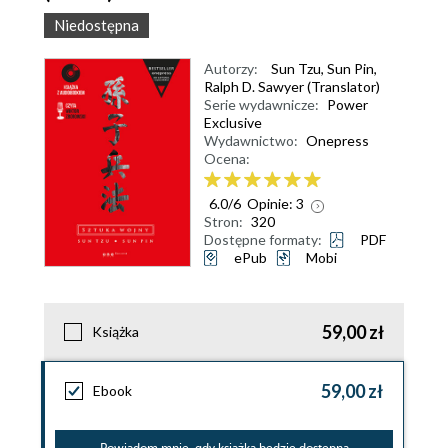
Niedostępna
Autorzy:
Sun Tzu
,
Sun Pin
,
Ralph D. Sawyer (Translator)
Serie wydawnicze:
Power
Exclusive
Wydawnictwo:
Onepress
Ocena:
6.0
/
6
Opinie:
3
Stron:
320
Dostępne formaty:
PDF
ePub
Mobi
59,00 zł
Książka
59,00 zł
Ebook