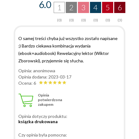
6.0
1
2
3
4
5
6
(0)
(0)
(0)
(0)
(0)
(3)
O samej treści chyba już wszystko zostało napisane
;) Bardzo ciekawa kombinacja wydania
(ebook+audiobook) Rewelacyjny lektor (Wiktor
Zborowski), przyjemnie się słucha.
Opinia: anonimowa
Opinia dodana: 2023-03-17
Ocena: 6
Opinia
potwierdzona
zakupem
Opinia dotyczy produktu:
ksiązka drukowana
Czy opinia była pomocna: