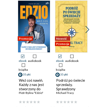
Promocja
Nowość
Nowość
Promocja
Promocja
ebook
audiobook
ebook
audiobook
ebook
ksi
23 pkt
książka
książka
Sztuka 
35 pkt
35 pkt
słuchani
Intelige
Weź coś nawiń.
Podróż po świecie
emocjon
Każdy z nas jest
sprzedaży.
Harvard
stworzony do
Sprawdzony
Review
wielkich rzeczy
Piotr Bylina "Edzio"
system, który
Michael Tracy
zwielokrotnia
(19,95 zł najni
sprzedaż i dochody
2