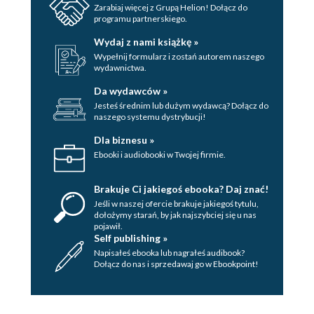
Zarabiaj więcej z Grupą Helion! Dołącz do
programu partnerskiego.
Wydaj z nami książkę »
Wypełnij formularz i zostań autorem naszego
wydawnictwa.
Da wydawców »
Jesteś średnim lub dużym wydawcą? Dołącz do
naszego systemu dystrybucji!
Dla biznesu »
Ebooki i audiobooki w Twojej firmie.
Brakuje Ci jakiegoś ebooka? Daj znać!
Jeśli w naszej ofercie brakuje jakiegoś tytulu,
dołożymy starań, by jak najszybciej się u nas
pojawił.
Self publishing »
Napisałeś ebooka lub nagrałeś audibook?
Dołącz do nas i sprzedawaj go w Ebookpoint!