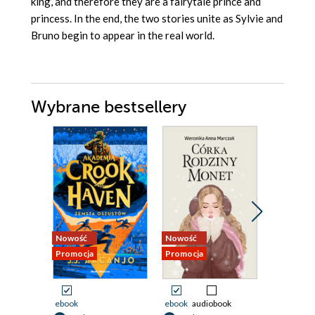
king, and therefore they are a fairytale prince and
princess. In the end, the two stories unite as Sylvie and
Bruno begin to appear in the real world.
Wybrane bestsellery
Nowość
Nowość
Promocja
Promocja
Promocja
ebook
ebook
audiobook
ebook
aud