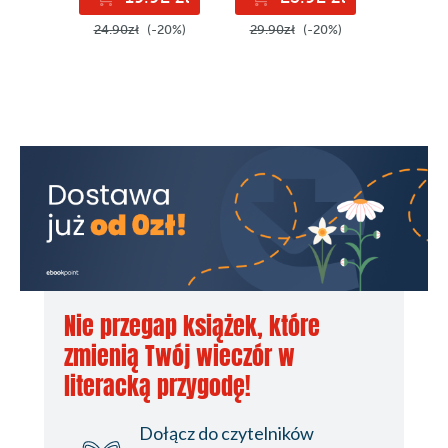
24.90zł
(-20%)
29.90zł
(-20%)
29.90z
Nie przegap książek, które
zmienią Twój wieczór w
literacką przygodę!
Dołącz do czytelników