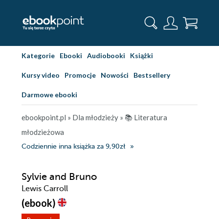
Kategorie
Ebooki
Audiobooki
Książki
Kursy video
Promocje
Nowości
Bestsellery
Darmowe ebooki
ebookpoint.pl
»
Dla młodzieży
»
📚 Literatura
młodzieżowa
Codziennie inna książka za 9,90zł
Sylvie and Bruno
Lewis Carroll
(ebook)