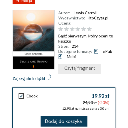
Promocja
Autor:
Lewis Carroll
Wydawnictwo:
KtoCzyta.pl
Ocena:
Bądź pierwszym, który oceni tę
książkę
Stron:
214
Dostępne formaty:
ePub
Mobi
Czytaj fragment
Zajrzyj do książki
19,92 zł
Ebook
24,90 zł
(-20%)
12,90 zł najniższa cena z 30 dni
Dodaj do koszyka