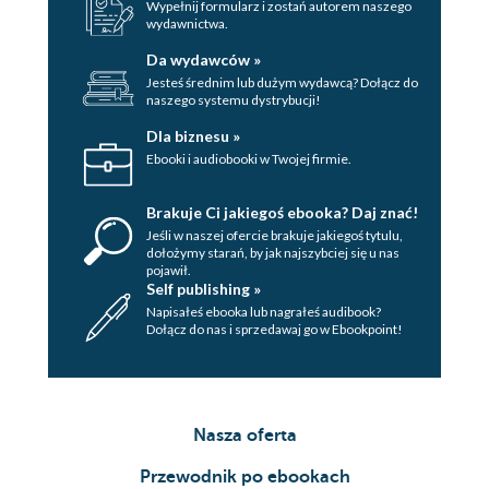
Wypełnij formularz i zostań autorem naszego
wydawnictwa.
Da wydawców »
Jesteś średnim lub dużym wydawcą? Dołącz do
naszego systemu dystrybucji!
Dla biznesu »
Ebooki i audiobooki w Twojej firmie.
Brakuje Ci jakiegoś ebooka? Daj znać!
Jeśli w naszej ofercie brakuje jakiegoś tytulu,
dołożymy starań, by jak najszybciej się u nas
pojawił.
Self publishing »
Napisałeś ebooka lub nagrałeś audibook?
Dołącz do nas i sprzedawaj go w Ebookpoint!
Nasza oferta
Przewodnik po ebookach