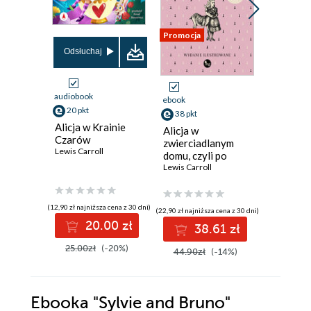
Promocja
Odsłuchaj
audiobook
ebook
ebook
20 pkt
38 pkt
11 pkt
Alicja w Krainie
Alicja w
W zwier
Czarów
zwierciadlanym
domu
Lewis Carroll
domu, czyli po
Lewis Carr
drugiej stronie
Lewis Carroll
lustra
(12,90 zł najniższa cena z 30 dni)
(22,90 zł najniższa cena z 30 dni)
20.00 zł
38.61 zł
1
25.00zł
(-20%)
44.90zł
(-14%)
Ebooka
"Sylvie and Bruno"