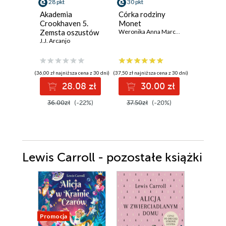
28 pkt
30 pkt
35 pkt
Akademia
Córka rodziny
Łowcy T
Crookhaven 5.
Monet
Złodziej
Zemsta oszustów
Weronika Anna Marczak
Michał Ku
J.J. Arcanjo
(36,00 zł najniższa cena z 30 dni)
(37,50 zł najniższa cena z 30 dni)
(31,99 zł najni
28.08 zł
30.00 zł
3
36.00zł
(-22%)
37.50zł
(-20%)
39.99z
Lewis Carroll - pozostałe książki
Promocja