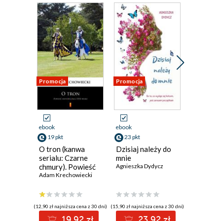
Promocja
Promocja
Promocja
ebook
ebook
ebook
19 pkt
23 pkt
23 pkt
O tron (kanwa
Dzisiaj należy do
Marzeni
serialu: Czarne
mnie
termine
chmury). Powieść
Agnieszka Dydycz
Agnieszka
historyczna z XVII
Adam Krechowiecki
wieku
(12,90 zł najniższa cena z 30 dni)
(15,90 zł najniższa cena z 30 dni)
(15,90 zł najni
19.92 zł
23.92 zł
2