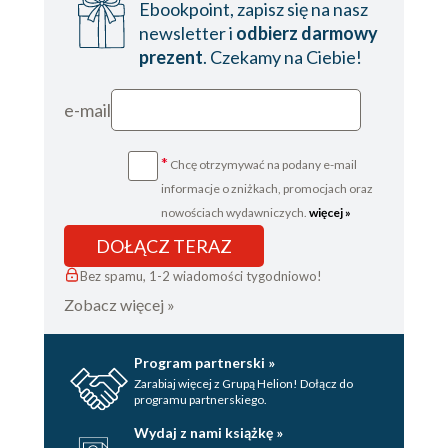
Ebookpoint, zapisz się na nasz
newsletter i
odbierz darmowy
prezent
. Czekamy na Ciebie!
e-mail
*
Chcę otrzymywać na podany e-mail
informacje o zniżkach, promocjach oraz
nowościach wydawniczych.
więcej »
DOŁĄCZ TERAZ
Bez spamu, 1-2 wiadomości tygodniowo!
Zobacz więcej »
Program partnerski »
Zarabiaj więcej z Grupą Helion! Dołącz do
programu partnerskiego.
Wydaj z nami książkę »