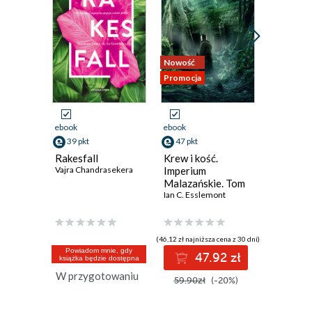
Nowość
Nowość
Promocja
Promocja
ebook
ebook
ebook
39 pkt
47 pkt
49 pkt
Rakesfall
Krew i kość.
Weavin
Vajra Chandrasekera
Imperium
Heba Al-W
Malazańskie. Tom
5
Ian C. Esslemont
(46,12 zł najniższa cena z 30 dni)
(49,28 zł najni
Powiadom mnie, gdy
47.92 zł
4
książka będzie dostępna
W przygotowaniu
59.90zł
(-20%)
64.00z