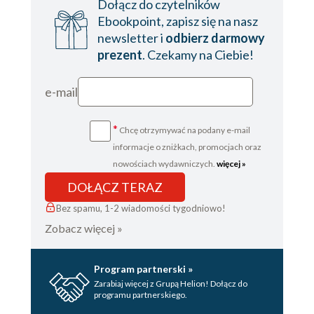
Dołącz do czytelników
30
Ebookpoint, zapisz się na nasz
newsletter i
odbierz darmowy
31
prezent
. Czekamy na Ciebie!
32
33
e-mail
34
*
Chcę otrzymywać na podany e-mail
Podziękowania
informacje o zniżkach, promocjach oraz
nowościach wydawniczych.
więcej »
DOŁĄCZ TERAZ
Bez spamu, 1-2 wiadomości tygodniowo!
Zobacz więcej »
Program partnerski »
Zarabiaj więcej z Grupą Helion! Dołącz do
programu partnerskiego.