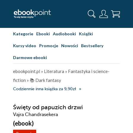
Kategorie
Ebooki
Audiobooki
Książki
Kursy video
Promocje
Nowości
Bestsellery
Darmowe ebooki
ebookpoint.pl
»
Literatura
»
Fantastyka i science-
fiction
»
📚 Dark fantasy
Codziennie inna książka za 9,90zł
Święty od papuzich drzwi
Vajra Chandrasekera
(ebook)