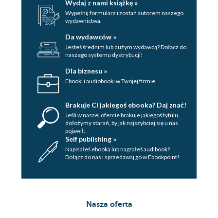
Wydaj z nami książkę »
Wypełnij formularz i zostań autorem naszego
wydawnictwa.
Da wydawców »
Jesteś średnim lub dużym wydawcą? Dołącz do
naszego systemu dystrybucji!
Dla biznesu »
Ebooki i audiobooki w Twojej firmie.
Brakuje Ci jakiegoś ebooka? Daj znać!
Jeśli w naszej ofercie brakuje jakiegoś tytulu,
dołożymy starań, by jak najszybciej się u nas
pojawił.
Self publishing »
Napisałeś ebooka lub nagrałeś audibook?
Dołącz do nas i sprzedawaj go w Ebookpoint!
Nasza oferta