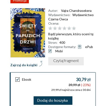
Promocja
Autor:
Vajra Chandrasekera
Wydawnictwo:
Wydawnictwo
Czarna Owca
Ocena:
Bądź pierwszym, który oceni tę
książkę
Stron:
400
Dostępne formaty:
ePub
Mobi
Czytaj fragment
Zajrzyj do książki
30,79 zł
Ebook
39,99 zł
(-23%)
29,99 zł najniższa cena z 30 dni
Dodaj do koszyka