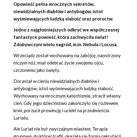
Opowieść pełna mrocznych sekretów,
niewidzialnych diabłów i antybogów, istot
wyśmiewających ludzką słabość oraz proroctw.
Jedno z najgłośniejszych odkryć we współczesnej
fantastyce powieść, która zachwyciła świat!
Zdobywczyni wielu nagród, m.in. Nebula i Locusa.
Wrzeciądz został wychowany na zabójcę, naostrzony
niczym nóż, miał odebrać życie swojemu ojcu,
czczonemu jako święty.
Dorastał w cieniu niewidzialnych diabłów i
antybogów, istot wyśmiewających ludzką słabość.
Wychowany na mrocznym katechizmie, stracił własny
cień. Gdy jego dzieciństwo zakończyło się rozlewem
krwi, porzucił prowincję i uciekł na przedmieścia
Luriatu.
Ale Luriat nie był zwyczajnym miastem. Terapia
grupowa, do której trafił, okazała się formą rekrutacji