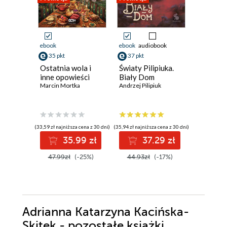
ebook
ebook
audiobook
ebook
35 pkt
37 pkt
40 pkt
Ostatnia wola i
Światy Pilipiuka.
Oto poc
inne opowieści
Biały Dom
naszej hi
Marcin Mortka
Andrzej Pilipiuk
Opowiad
wybrane
Tobias Wol
(33,59 zł najniższa cena z 30 dni)
(35,94 zł najniższa cena z 30 dni)
(29,10 zł najni
35.99 zł
37.29 zł
4
47.99zł
(-25%)
44.93zł
(-17%)
52.90z
Adrianna Katarzyna Kacińska-
Skitek - pozostałe książki