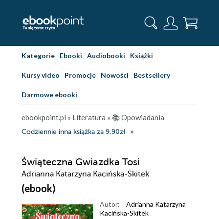
Kategorie
Ebooki
Audiobooki
Książki
Kursy video
Promocje
Nowości
Bestsellery
Darmowe ebooki
ebookpoint.pl
»
Literatura
»
📚 Opowiadania
Codziennie inna książka za 9,90zł
Świąteczna Gwiazdka Tosi
Adrianna Katarzyna Kacińska-Skitek
(ebook)
Autor:
Adrianna Katarzyna
Kacińska-Skitek