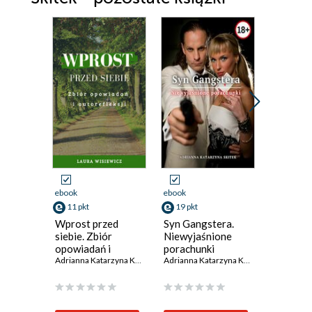
ebook
ebook
ebook
11 pkt
19 pkt
9 pkt
Wprost przed
Syn Gangstera.
Przekra
siebie. Zbiór
Niewyjaśnione
Granic
opowiadań i
porachunki
autorefleksji
Adrianna Katarzyna Kacińska-Skitek
Adrianna Katarzyna Kacińska-Skitek