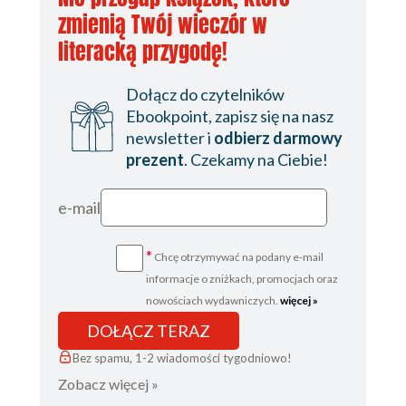
zmienią Twój wieczór w
literacką przygodę!
Dołącz do czytelników
Ebookpoint, zapisz się na nasz
newsletter i
odbierz darmowy
prezent
. Czekamy na Ciebie!
e-mail
*
Chcę otrzymywać na podany e-mail
informacje o zniżkach, promocjach oraz
nowościach wydawniczych.
więcej »
DOŁĄCZ TERAZ
Bez spamu, 1-2 wiadomości tygodniowo!
Zobacz więcej »