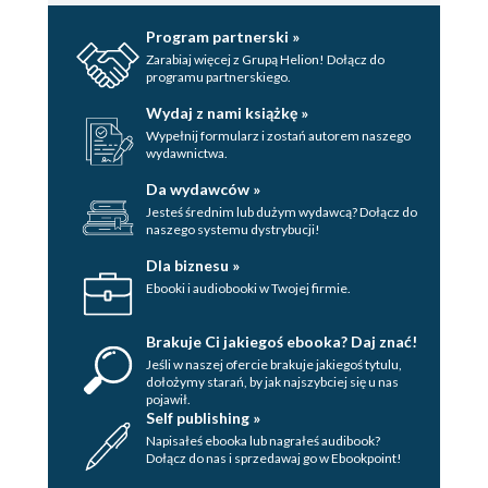
Program partnerski »
Zarabiaj więcej z Grupą Helion! Dołącz do
programu partnerskiego.
Wydaj z nami książkę »
Wypełnij formularz i zostań autorem naszego
wydawnictwa.
Da wydawców »
Jesteś średnim lub dużym wydawcą? Dołącz do
naszego systemu dystrybucji!
Dla biznesu »
Ebooki i audiobooki w Twojej firmie.
Brakuje Ci jakiegoś ebooka? Daj znać!
Jeśli w naszej ofercie brakuje jakiegoś tytulu,
dołożymy starań, by jak najszybciej się u nas
pojawił.
Self publishing »
Napisałeś ebooka lub nagrałeś audibook?
Dołącz do nas i sprzedawaj go w Ebookpoint!