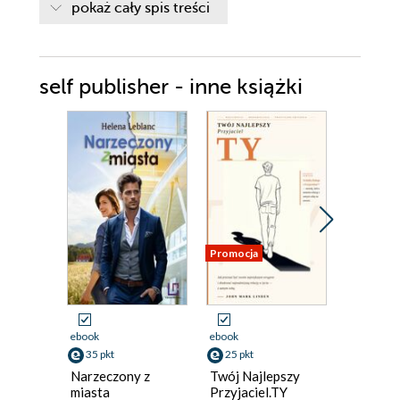
pokaż cały spis treści
self publisher - inne książki
Promocja
ebook
ebook
ebook
35 pkt
25 pkt
30 pkt
Narzeczony z
Twój Najlepszy
Lekcja
miasta
Przyjaciel.TY
Magda Ku