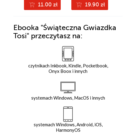
11.00 zł
19.90 zł
9
Ebooka
"Świąteczna Gwiazdka
Tosi"
przeczytasz na:
czytnikach Inkbook, Kindle, Pocketbook,
Onyx Boox i innych
systemach Windows, MacOS i innych
systemach Windows, Android, iOS,
HarmonyOS