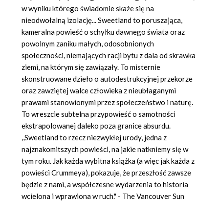
w wyniku którego świadomie skaże się na
nieodwołalną izolację... Sweetland to poruszająca,
kameralna powieść o schyłku dawnego świata oraz
powolnym zaniku małych, odosobnionych
społeczności, niemających racji bytu z dala od skrawka
ziemi, na którym się zawiązały. To misternie
skonstruowane dzieło o autodestrukcyjnej przekorze
oraz zawziętej walce człowieka z nieubłaganymi
prawami stanowionymi przez społeczeństwo i naturę.
To wreszcie subtelna przypowieść o samotności
ekstrapolowanej daleko poza granice absurdu.
,,Sweetland to rzecz niezwykłej urody, jedna z
najznakomitszych powieści, na jakie natkniemy się w
tym roku. Jak każda wybitna książka (a więc jak każda z
powieści Crummeya), pokazuje, że przeszłość zawsze
będzie z nami, a współczesne wydarzenia to historia
wcielona i wprawiona w ruch." - The Vancouver Sun