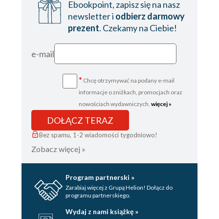
Ebookpoint, zapisz się na nasz
newsletter i
odbierz darmowy
prezent
. Czekamy na Ciebie!
e-mail
*
Chcę otrzymywać na podany e-mail
informacje o zniżkach, promocjach oraz
nowościach wydawniczych.
więcej »
DOŁĄCZ TERAZ
Bez spamu, 1-2 wiadomości tygodniowo!
Zobacz więcej »
Program partnerski »
Zarabiaj więcej z Grupą Helion! Dołącz do
programu partnerskiego.
Wydaj z nami książkę »