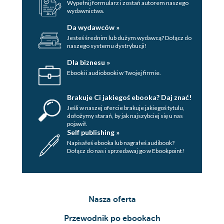
Wypełnij formularz i zostań autorem naszego
wydawnictwa.
Da wydawców »
Jesteś średnim lub dużym wydawcą? Dołącz do
naszego systemu dystrybucji!
Dla biznesu »
Ebooki i audiobooki w Twojej firmie.
Brakuje Ci jakiegoś ebooka? Daj znać!
Jeśli w naszej ofercie brakuje jakiegoś tytulu,
dołożymy starań, by jak najszybciej się u nas
pojawił.
Self publishing »
Napisałeś ebooka lub nagrałeś audibook?
Dołącz do nas i sprzedawaj go w Ebookpoint!
Nasza oferta
Przewodnik po ebookach