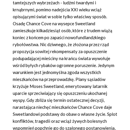
tamtejszych wybrzeżach - ludźmi twardymi i
krnąbrnymi, pomimo nadejścia XXI wieku wciąż
opisującymi świat w sobie tylko właściwy sposób.
Osadę Chance Cove na wysepce Sweetland
zamieszkuje kilkadziesiąt osób, które z trudem wiążą
koniec z końcem po zapaści nowofundlandzkiego
rybołówstwa. Nic dziwnego, że złożona przez rząd
propozycja sowitej rekompensaty za opuszczenie
podupadającej mieściny na krańcu świata wywołuje
wśród byłych rybaków ogromne poruszenie. Jedynym
warunkiem jest jednomyślna zgoda wszystkich
mieszkańców na przeprowadzkę. Plany sąsiadów
krzyżuje Moses Sweetland, emerytowany latarnik
uparcie sprzeciwiający się opuszczeniu ukochanej
wyspy. Gdy zbliża się termin ostatecznej decyzji,
narastająca niechęć mieszkańców Chance Cove daje
Sweetlandowi podstawy do obaw o własne życie. Splot
konfliktów, tragedii oraz wciąż żywych bolesnych
wspomnień popchnie go do szalonego postanowienia,