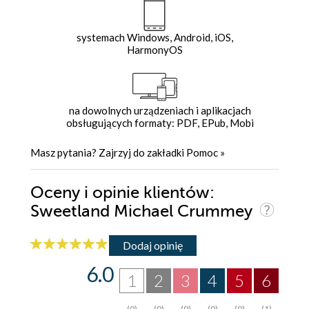
systemach Windows, Android, iOS,
HarmonyOS
na dowolnych urządzeniach i aplikacjach
obsługujących formaty: PDF, EPub, Mobi
Masz pytania? Zajrzyj do zakładki
Pomoc
»
Oceny i opinie klientów:
Sweetland Michael Crummey
Dodaj opinię
6.0
1
2
3
4
5
6
(0)
(0)
(0)
(0)
(0)
(1)