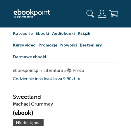
Kategorie
Ebooki
Audiobooki
Książki
Kursy video
Promocje
Nowości
Bestsellery
Darmowe ebooki
ebookpoint.pl
»
Literatura
»
📚 Proza
Codziennie inna książka za 9,90zł
Sweetland
Michael Crummey
(ebook)
Niedostępna