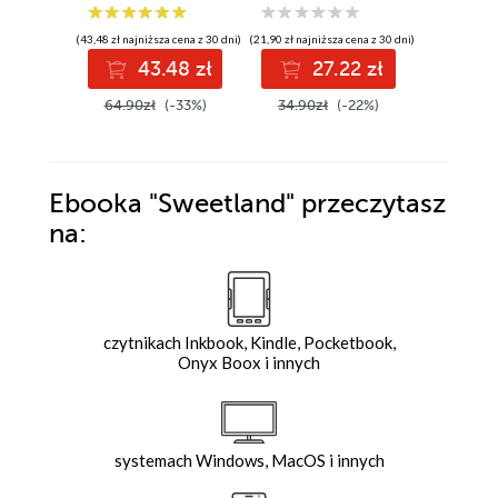
(43,48 zł najniższa cena z 30 dni)
(21,90 zł najniższa cena z 30 dni)
(32,94 zł najni
43.48 zł
27.22 zł
3
64.90zł
(-33%)
34.90zł
(-22%)
42.00z
Ebooka
"Sweetland"
przeczytasz
na:
czytnikach Inkbook, Kindle, Pocketbook,
Onyx Boox i innych
systemach Windows, MacOS i innych