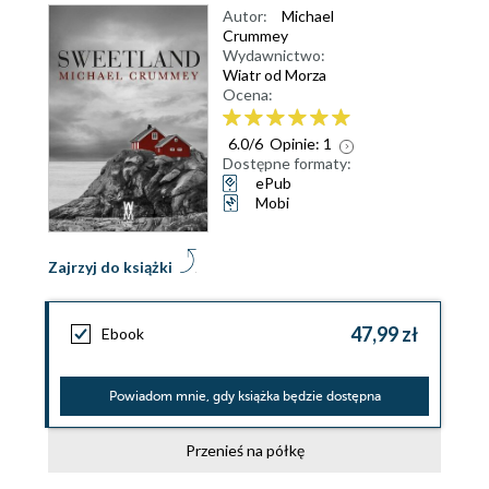
Autor:
Michael
Crummey
Wydawnictwo:
Wiatr od Morza
Ocena:
6.0
/
6
Opinie:
1
Dostępne formaty:
ePub
Mobi
Zajrzyj do książki
47,99 zł
Ebook
Powiadom mnie, gdy książka będzie dostępna
Przenieś na półkę