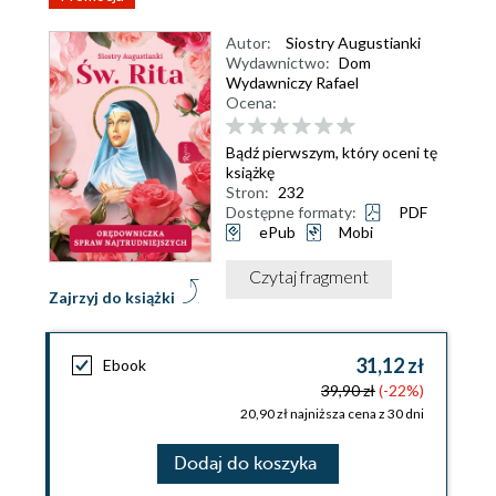
Autor:
Siostry Augustianki
Wydawnictwo:
Dom
Wydawniczy Rafael
Ocena:
Bądź pierwszym, który oceni tę
książkę
Stron:
232
Dostępne formaty:
PDF
ePub
Mobi
Czytaj fragment
Zajrzyj do książki
31,12 zł
Ebook
39,90 zł
(-22%)
20,90 zł najniższa cena z 30 dni
Dodaj do koszyka