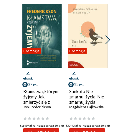
Promocja
Promocja
Promocja
ebook
ebook
ebook
27 pkt
35 pkt
20 pkt
Kłamstwa, którymi
Sankofa Nie
Jak poru
żyjemy. Jak
zmarnuj życia. Nie
niebo?. 
zmierzyć się z
zmarnuj życia
konkret
prawdą,
Jon Frederickson
Magdalena Pajkowska
,
Tomasz Gaj OP
wskazów
Marcin Ja
zaakceptować
siebie i zmienić
swoje życie
(16,89 zł najniższa cena z 30 dni)
(30,93 zł najniższa cena z 30 dni)
(19,41 zł najni
Wydania II