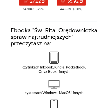
27.22 zł
35.92 zł
2
34.90zł
(-22%)
44.90zł
(-20%)
22.98z
Ebooka
"Św. Rita. Orędowniczka
spraw najtrudniejszych"
przeczytasz na:
czytnikach Inkbook, Kindle, Pocketbook,
Onyx Boox i innych
systemach Windows, MacOS i innych