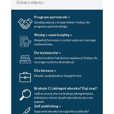
Zobacz więcej »
Program partnerski »
Zarabiaj więcej z Grupą Helion! Dołącz do
programu partnerskiego.
Wydaj z nami książkę »
Wypełnij formularz i zostań autorem naszego
wydawnictwa.
Da wydawców »
Jesteś średnim lub dużym wydawcą? Dołącz do
naszego systemu dystrybucji!
Dla biznesu »
Ebooki i audiobooki w Twojej firmie.
Brakuje Ci jakiegoś ebooka? Daj znać!
Jeśli w naszej ofercie brakuje jakiegoś tytulu,
dołożymy starań, by jak najszybciej się u nas
pojawił.
Self publishing »
Napisałeś ebooka lub nagrałeś audibook?