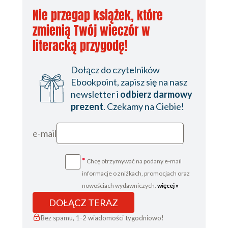
Nie przegap książek, które
O nowe powołania
O uratowanie małżeństwa
zmienią Twój wieczór w
O nawrócenie dla osoby
literacką przygodę!
modlącej się
O nawrócenie innych osób
Dołącz do czytelników
O uzdrowienie
Ebookpoint, zapisz się na nasz
O Boże błogosławieństwo i
newsletter i
odbierz darmowy
potrzebne łaski
prezent
. Czekamy na Ciebie!
O pracę
O rozwiązanie trudnych
e-mail
sytuacji
Za zmarłych
*
Zakończenie
Chcę otrzymywać na podany e-mail
informacje o zniżkach, promocjach oraz
nowościach wydawniczych.
więcej »
DOŁĄCZ TERAZ
Bez spamu, 1-2 wiadomości tygodniowo!