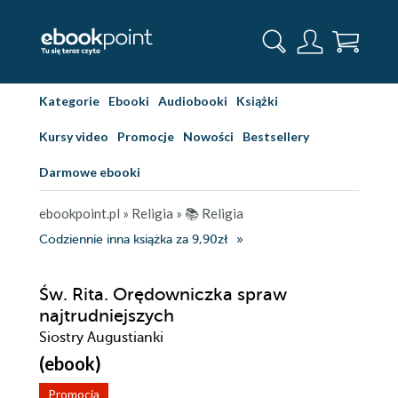
Kategorie
Ebooki
Audiobooki
Książki
Kursy video
Promocje
Nowości
Bestsellery
Darmowe ebooki
ebookpoint.pl
»
Religia
»
📚 Religia
Codziennie inna książka za 9,90zł
Św. Rita. Orędowniczka spraw
najtrudniejszych
Siostry Augustianki
(ebook)
Promocja