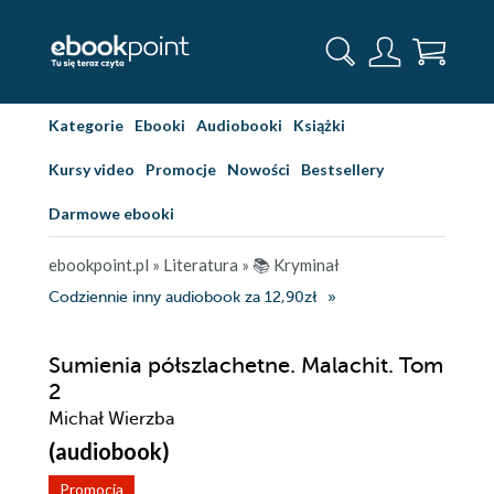
Kategorie
Ebooki
Audiobooki
Książki
Kursy video
Promocje
Nowości
Bestsellery
Darmowe ebooki
ebookpoint.pl
»
Literatura
»
📚 Kryminał
Codziennie inny audiobook za 12,90zł
Sumienia półszlachetne. Malachit. Tom
2
Michał Wierzba
(audiobook)
Promocja