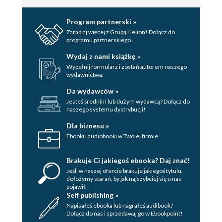
Program partnerski »
Zarabiaj więcej z Grupą Helion! Dołącz do
programu partnerskiego.
Wydaj z nami książkę »
Wypełnij formularz i zostań autorem naszego
wydawnictwa.
Da wydawców »
Jesteś średnim lub dużym wydawcą? Dołącz do
naszego systemu dystrybucji!
Dla biznesu »
Ebooki i audiobooki w Twojej firmie.
Brakuje Ci jakiegoś ebooka? Daj znać!
Jeśli w naszej ofercie brakuje jakiegoś tytulu,
dołożymy starań, by jak najszybciej się u nas
pojawił.
Self publishing »
Napisałeś ebooka lub nagrałeś audibook?
Dołącz do nas i sprzedawaj go w Ebookpoint!