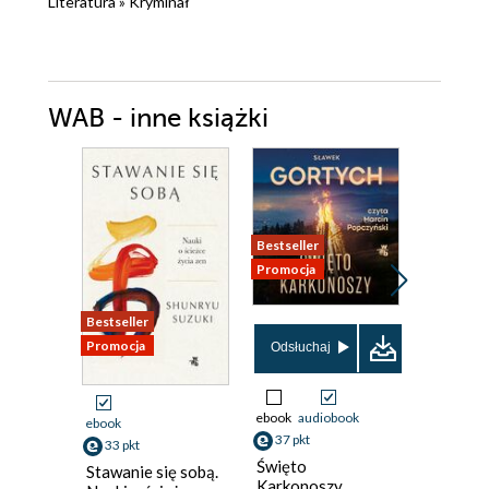
Literatura
»
Kryminał
WAB - inne książki
Bestseller
Promocja
Bestseller
Promocja
Promocja
Odsłuchaj
ebook
audiobook
ebook
ebook
37 pkt
33 pkt
36 pkt
Święto
Stawanie się sobą.
Szrama
Karkonoszy.