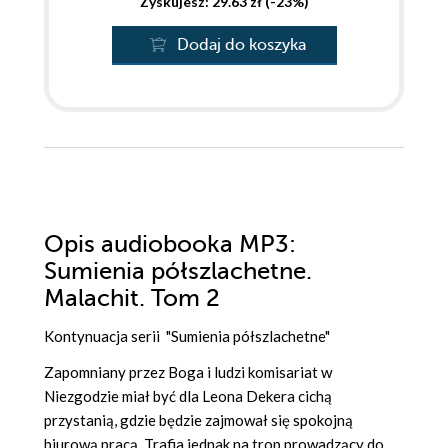
Zyskujesz: 29.63 zł (-23%)
Dodaj do koszyka
Opis
audiobooka MP3
:
Sumienia półszlachetne.
Malachit. Tom 2
Kontynuacja serii "Sumienia półszlachetne"
Zapomniany przez Boga i ludzi komisariat w
Niezgodzie miał być dla Leona Dekera cichą
przystanią, gdzie będzie zajmował się spokojną
biurową pracą. Trafia jednak na trop prowadzący do