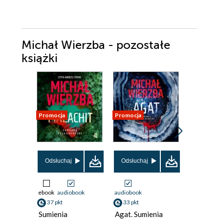
Michał Wierzba - pozostałe
książki
Promocja
Promocja
Promocja
Odsłuchaj
Odsłuchaj
ebook
audiobook
audiobook
ebook
37 pkt
33 pkt
33 pkt
Sumienia
Agat. Sumienia
Sumieni