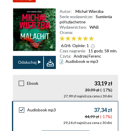
Autor:
Michał Wierzba
Serie wydawnicze:
Sumienia
półszlachetne
Wydawnictwo:
WAB
Ocena:
6.0
/
6
Opinie:
1
Czas nagrania:
11 godz. 58 min.
Czyta:
Andrzej Ferenc
Audiobook w mp3
Odsłuchaj
33,19 zł
Ebook
39,99 zł
(-17%)
27,99 zł najniższa cena z 30 dni
37,34 zł
Audiobook mp3
44,99 zł
(-17%)
29,24 zł najniższa cena z 30 dni