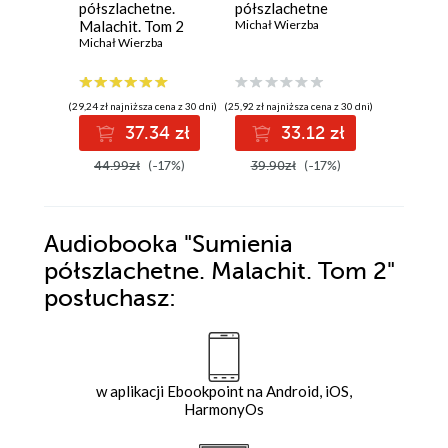
półszlachetne.
półszlachetne
półszlac
Malachit. Tom 2
Michał Wierzba
Agat. T
Michał Wierzba
Michał Wi
(29,24 zł najniższa cena z 30 dni)
(25,92 zł najniższa cena z 30 dni)
(27,99 zł najni
37.34 zł
33.12 zł
3
44.99zł
(-17%)
39.90zł
(-17%)
39.99z
Audiobooka
"Sumienia
półszlachetne. Malachit. Tom 2"
posłuchasz:
w aplikacji Ebookpoint na Android, iOS,
HarmonyOs