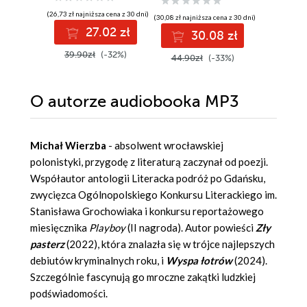
(26,73 zł najniższa cena z 30 dni)
(31,04 zł najni
(30,08 zł najniższa cena z 30 dni)
27.02 zł
3
30.08 zł
39.90zł
(-32%)
44.99z
44.90zł
(-33%)
O autorze
audiobooka MP3
Michał Wierzba
- absolwent wrocławskiej
polonistyki, przygodę z literaturą zaczynał od poezji.
Współautor antologii Literacka podróż po Gdańsku,
zwycięzca Ogólnopolskiego Konkursu Literackiego im.
Stanisława Grochowiaka i konkursu reportażowego
miesięcznika
Playboy
(II nagroda). Autor powieści
Zły
pasterz
(2022), która znalazła się w trójce najlepszych
debiutów kryminalnych roku, i
Wyspa łotrów
(2024).
Szczególnie fascynują go mroczne zakątki ludzkiej
podświadomości.