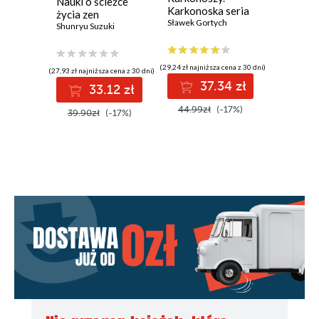
Nauki o ścieżce
Karkonoska seria
życia zen
kryminalna. Tom 5
Sławek Gortych
Shunryu Suzuki
(29,24 zł najniższa cena z 30 dni)
(27,93 zł najniższa cena z 30 dni)
(28,59 zł najni
37.34 zł
33.12 zł
3
44.99zł
(-17%)
39.90zł
(-17%)
43.98z