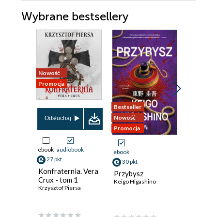
Wybrane bestsellery
Nowość
Nowość
Promocja
Promocja
Bestseller
Nowość
Odsłuchaj
Odsłuch
Promocja
ebook
audiobook
ebook
aud
ebook
27 pkt
35 pkt
30 pkt
Konfraternia. Vera
Krew ni
Przybysz
Crux - tom 1
(#4)
Keigo Higashino
Krzysztof Piersa
Eliza Vein