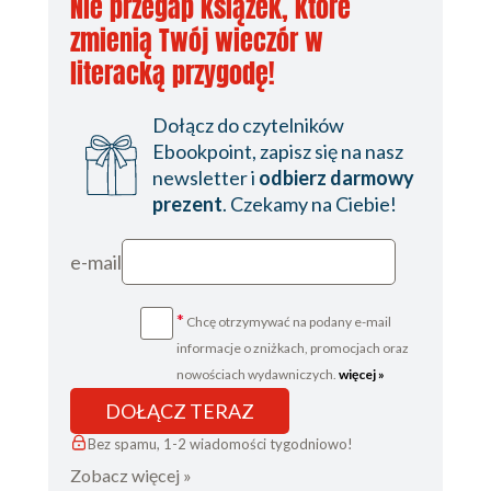
Nie przegap książek, które
zmienią Twój wieczór w
literacką przygodę!
Dołącz do czytelników
Ebookpoint, zapisz się na nasz
newsletter i
odbierz darmowy
prezent
. Czekamy na Ciebie!
e-mail
*
Chcę otrzymywać na podany e-mail
informacje o zniżkach, promocjach oraz
nowościach wydawniczych.
więcej »
DOŁĄCZ TERAZ
Bez spamu, 1-2 wiadomości tygodniowo!
Zobacz więcej »