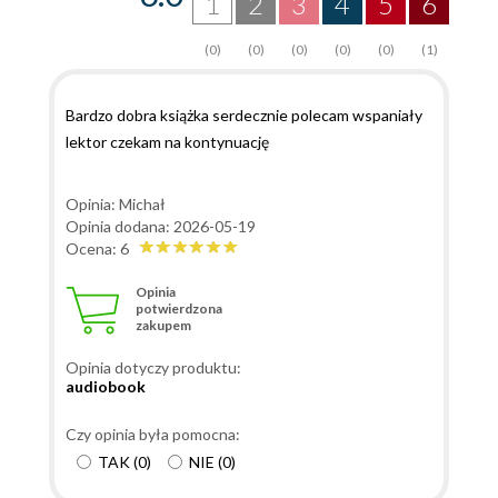
1
2
3
4
5
6
(0)
(0)
(0)
(0)
(0)
(1)
Bardzo dobra książka serdecznie polecam wspaniały
lektor czekam na kontynuację
Opinia: Michał
Opinia dodana: 2026-05-19
Ocena: 6
Opinia
potwierdzona
zakupem
Opinia dotyczy produktu:
audiobook
Czy opinia była pomocna:
TAK
(
0
)
NIE
(
0
)