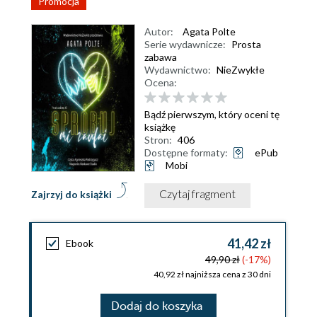
Promocja
Autor:
Agata Polte
Serie wydawnicze:
Prosta
zabawa
Wydawnictwo:
NieZwykłe
Ocena:
Bądź pierwszym, który oceni tę
książkę
Stron:
406
Dostępne formaty:
ePub
Mobi
Czytaj fragment
Zajrzyj do książki
41,42 zł
Ebook
49,90 zł
(-17%)
40,92 zł najniższa cena z 30 dni
Dodaj do koszyka