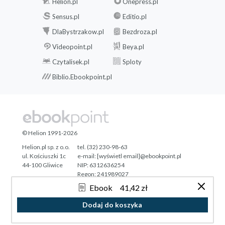
Helion.pl
Onepress.pl
Sensus.pl
Editio.pl
DlaBystrzakow.pl
Bezdroza.pl
Videopoint.pl
Beya.pl
Czytalisek.pl
Sploty
Biblio.Ebookpoint.pl
© Helion 1991-2026
Helion.pl sp. z o.o.
tel. (32) 230-98-63
ul. Kościuszki 1c
e-mail:
[wyświetl email]@ebookpoint.pl
44-100 Gliwice
NIP: 6312636254
Regon: 241989027
Ebook
41,42 zł
Designed with ♥ by
Tonik.pl
Dodaj do koszyka
Pełna wersja strony »