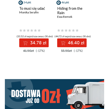
34 pkt
46 pkt
48 pkt
To musi się udać
Hiding from the
Kości r
Monika Serafin
Rain
korzeni
Ewa Remek
splątane
Mags Gre
(33,52 zł najniższa cena z 30 dni)
(44,72 zł najniższa cena z 30 dni)
(43,42 zł najni
34.78 zł
46.40 zł
48
41.90zł
(-17%)
55.90zł
(-17%)
57.90z