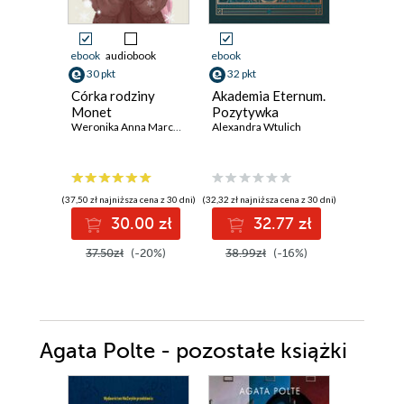
ebook
audiobook
ebook
ebook
30 pkt
32 pkt
29 pkt
Córka rodziny
Akademia Eternum.
Seria M
Monet
Pozytywka
(#2). Wi
Weronika Anna Marczak
Alexandra Wtulich
krańcu c
Amy Spark
(37,50 zł najniższa cena z 30 dni)
(32,32 zł najniższa cena z 30 dni)
(27,64 zł najni
30.00 zł
32.77 zł
2
37.50zł
(-20%)
38.99zł
(-16%)
35.90z
Agata Polte - pozostałe książki