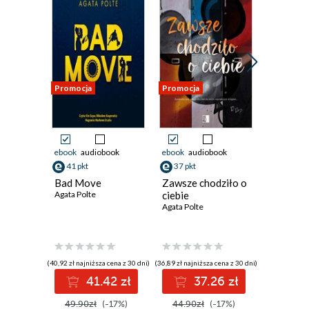
Promocja
Promocja
Promocja
ebook
audiobook
ebook
audiobook
ebook
41 pkt
37 pkt
23 pkt
Bad Move
Zawsze chodziło o
Śmiertel
Agata Polte
ciebie
oczyszc
Agata Polte
Agata Polt
(40,92 zł najniższa cena z 30 dni)
(36,89 zł najniższa cena z 30 dni)
(20,90 zł najni
41.42 zł
37.26 zł
2
49.90zł
(-17%)
44.90zł
(-17%)
30.00z