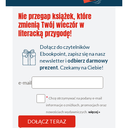
Nie przegap książek, które
zmienią Twój wieczór w
literacką przygodę!
Dołącz do czytelników
Ebookpoint, zapisz się na nasz
newsletter i
odbierz darmowy
prezent
. Czekamy na Ciebie!
e-mail
*
Chcę otrzymywać na podany e-mail
informacje o zniżkach, promocjach oraz
nowościach wydawniczych.
więcej »
DOŁĄCZ TERAZ