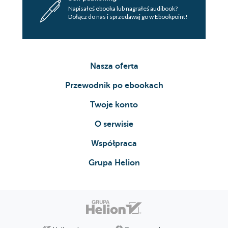
Napisałeś ebooka lub nagrałeś audibook?
Dołącz do nas i sprzedawaj go w Ebookpoint!
Nasza oferta
Przewodnik po ebookach
Twoje konto
O serwisie
Współpraca
Grupa Helion