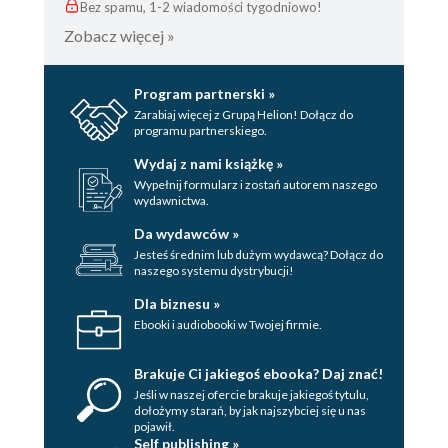
Bez spamu, 1-2 wiadomości tygodniowo!
Zobacz więcej »
Program partnerski »
Zarabiaj więcej z Grupą Helion! Dołącz do
programu partnerskiego.
Wydaj z nami książkę »
Wypełnij formularz i zostań autorem naszego
wydawnictwa.
Da wydawców »
Jesteś średnim lub dużym wydawcą? Dołącz do
naszego systemu dystrybucji!
Dla biznesu »
Ebooki i audiobooki w Twojej firmie.
Brakuje Ci jakiegoś ebooka? Daj znać!
Jeśli w naszej ofercie brakuje jakiegoś tytulu,
dołożymy starań, by jak najszybciej się u nas
pojawił.
Self publishing »