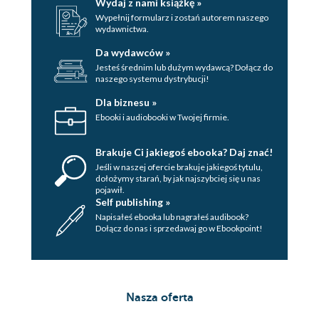
Wydaj z nami książkę »
Wypełnij formularz i zostań autorem naszego
wydawnictwa.
Da wydawców »
Jesteś średnim lub dużym wydawcą? Dołącz do
naszego systemu dystrybucji!
Dla biznesu »
Ebooki i audiobooki w Twojej firmie.
Brakuje Ci jakiegoś ebooka? Daj znać!
Jeśli w naszej ofercie brakuje jakiegoś tytulu,
dołożymy starań, by jak najszybciej się u nas
pojawił.
Self publishing »
Napisałeś ebooka lub nagrałeś audibook?
Dołącz do nas i sprzedawaj go w Ebookpoint!
Nasza oferta