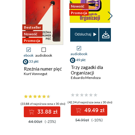
Nowość
Promocja
Bestseller
Nowość
Nowość
Promocja
Odsłuchaj
Promocja
audiobook
ebook
audiobook
ebook
49 pkt
33 pkt
36 pkt
Trzy zagadki dla
Rzeźnia numer pięć
Draka w
Organizacji
Kurt Vonnegut
Chester H
Eduardo Mendoza
(42,34 zł najniższa cena z 30 dni)
(33,88 zł najniższa cena z 30 dni)
(31,50 zł najni
49.49 zł
33.88 zł
3
54.99zł
(-10%)
44.00zł
(-23%)
45.00z