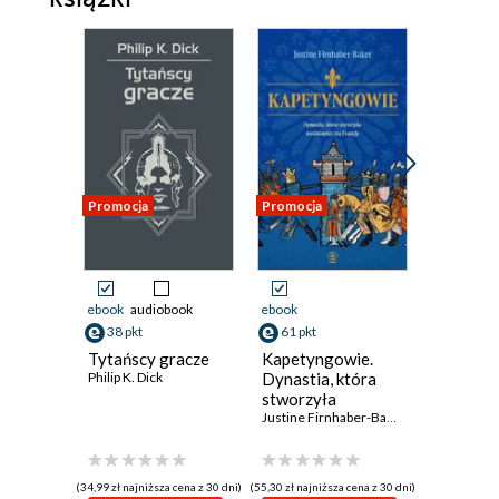
Rozdział 4
Rozdział 5
Rozdział 6
Rozdział 7
Rozdział 8
Promocja
Promocja
Promocja
Rozdział 9
Rozdział 10
Rozdział 11
ebook
audiobook
ebook
ebook
aud
Rozdział 12
38 pkt
61 pkt
35 pkt
Tytańscy gracze
Kapetyngowie.
Mileniu
Rozdział 13
Philip K. Dick
Dynastia, która
John Varle
stworzyła
Spis treści
średniowieczną
Justine Firnhaber-Baker
Francję
Strona redakcyjna
(34,99 zł najniższa cena z 30 dni)
(55,30 zł najniższa cena z 30 dni)
(29,24 zł najni