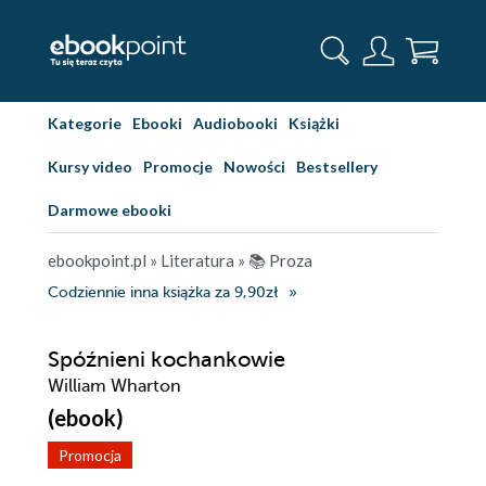
Kategorie
Ebooki
Audiobooki
Książki
Kursy video
Promocje
Nowości
Bestsellery
Darmowe ebooki
ebookpoint.pl
»
Literatura
»
📚 Proza
Codziennie inna książka za 9,90zł
Spóźnieni kochankowie
William Wharton
(ebook)
Promocja