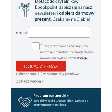
Dołącz do czytelników
Ebookpoint, zapisz się na nasz
newsletter i
odbierz darmowy
prezent
. Czekamy na Ciebie!
e-mail
*
Chcę otrzymywać na podany e-mail
informacje o zniżkach, promocjach oraz
nowościach wydawniczych.
więcej »
DOŁĄCZ TERAZ
Bez spamu, 1-2 wiadomości tygodniowo!
Zobacz więcej »
Program partnerski »
Zarabiaj więcej z Grupą Helion! Dołącz do
programu partnerskiego.