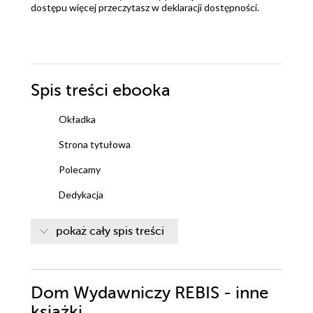
dostępu więcej przeczytasz w
deklaracji dostępności
.
Spis treści
ebooka
Okładka
Strona tytułowa
Polecamy
Dedykacja
Motto
pokaż cały spis treści
Rozdział 1
Rozdział 2
Dom Wydawniczy REBIS - inne
Rozdział 3
książki