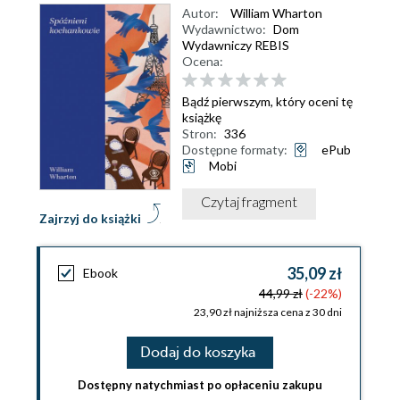
Autor:
William Wharton
Wydawnictwo:
Dom
Wydawniczy REBIS
Ocena:
Bądź pierwszym, który oceni tę
książkę
Stron:
336
Dostępne formaty:
ePub
Mobi
Czytaj fragment
Zajrzyj do książki
35,09 zł
Ebook
44,99 zł
(-22%)
23,90 zł najniższa cena z 30 dni
Dodaj do koszyka
Dostępny natychmiast po opłaceniu zakupu