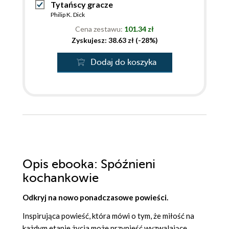
Tytańscy gracze
Philip K. Dick
Cena zestawu:
101.34 zł
Zyskujesz: 38.63 zł (-28%)
Dodaj do koszyka
Opis
ebooka
: Spóźnieni
kochankowie
Odkryj na nowo ponadczasowe powieści.
Inspirująca powieść, która mówi o tym, że miłość na
każdym etapie życia może przynieść wyzwalające