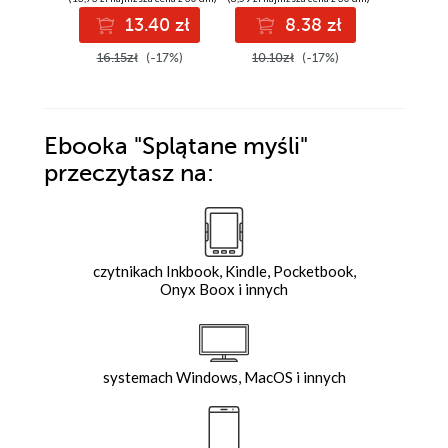
13.40 zł
8.38 zł
2
16.15zł
(-17%)
10.10zł
(-17%)
25.00z
Ebooka
"Splątane myśli"
przeczytasz na:
czytnikach Inkbook, Kindle, Pocketbook,
Onyx Boox i innych
systemach Windows, MacOS i innych