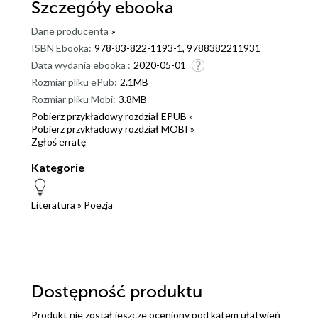
Szczegóły
ebooka
Dane producenta
»
ISBN Ebooka:
978-83-822-1193-1, 9788382211931
Data wydania ebooka :
2020-05-01
Rozmiar pliku ePub:
2.1MB
Rozmiar pliku Mobi:
3.8MB
Pobierz przykładowy rozdział EPUB »
Pobierz przykładowy rozdział MOBI »
Zgłoś erratę
Kategorie
Literatura
»
Poezja
Dostępność produktu
Produkt nie został jeszcze oceniony pod kątem ułatwień