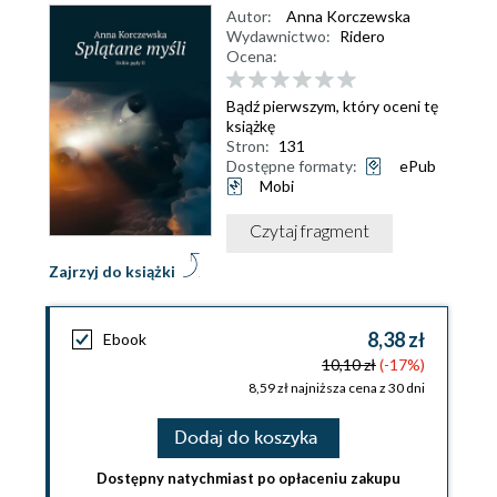
Autor:
Anna Korczewska
Wydawnictwo:
Ridero
Ocena:
Bądź pierwszym, który oceni tę
książkę
Stron:
131
Dostępne formaty:
ePub
Mobi
Czytaj fragment
Zajrzyj do książki
8,38 zł
Ebook
10,10 zł
(-17%)
8,59 zł najniższa cena z 30 dni
Dodaj do koszyka
Dostępny natychmiast po opłaceniu zakupu