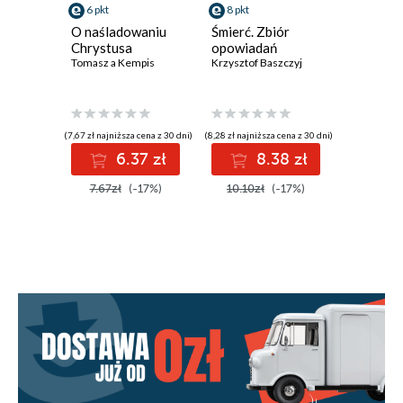
6 pkt
8 pkt
8 pkt
O naśladowaniu
Śmierć. Zbiór
Łabędzie
Chrystusa
opowiadań
opowiad
Tomasz a Kempis
Krzysztof Baszczyj
Krzysztof 
(7,67 zł najniższa cena z 30 dni)
(8,28 zł najniższa cena z 30 dni)
(8,59 zł najniż
6.37 zł
8.38 zł
8
7.67zł
(-17%)
10.10zł
(-17%)
10.10z