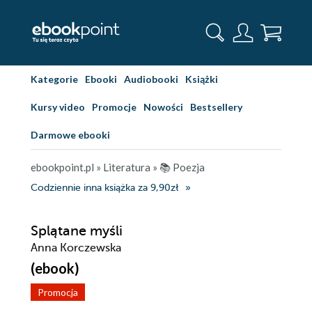
Kategorie
Ebooki
Audiobooki
Książki
Kursy video
Promocje
Nowości
Bestsellery
Darmowe ebooki
ebookpoint.pl
»
Literatura
»
📚 Poezja
Codziennie inna książka za 9,90zł
Splątane myśli
Anna Korczewska
(ebook)
Promocja