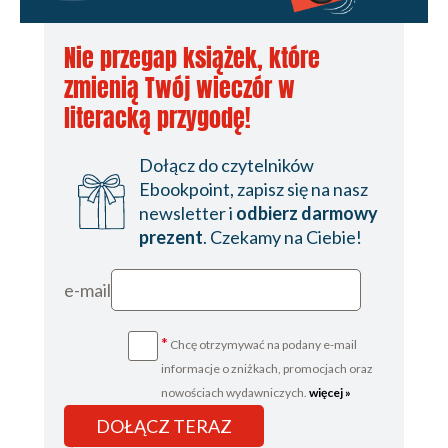
Nie przegap książek, które
zmienią Twój wieczór w
literacką przygodę!
Dołącz do czytelników
Ebookpoint, zapisz się na nasz
newsletter i
odbierz darmowy
prezent
. Czekamy na Ciebie!
e-mail
*
Chcę otrzymywać na podany e-mail
informacje o zniżkach, promocjach oraz
nowościach wydawniczych.
więcej »
DOŁĄCZ TERAZ