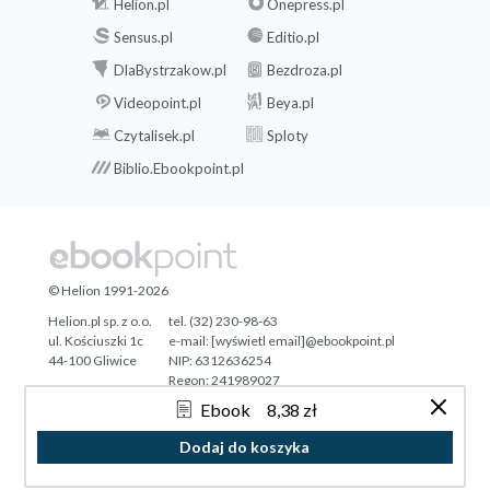
Helion.pl
Onepress.pl
Sensus.pl
Editio.pl
DlaBystrzakow.pl
Bezdroza.pl
Videopoint.pl
Beya.pl
Czytalisek.pl
Sploty
Biblio.Ebookpoint.pl
© Helion 1991-2026
Helion.pl sp. z o.o.
tel. (32) 230-98-63
ul. Kościuszki 1c
e-mail:
[wyświetl email]@ebookpoint.pl
44-100 Gliwice
NIP: 6312636254
Regon: 241989027
Ebook
8,38 zł
Designed with ♥ by
Tonik.pl
Dodaj do koszyka
Pełna wersja strony »