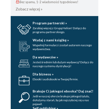
Bez spamu, 1-2 wiadomości tygodniowo!
Zobacz więcej »
Program partnerski »
Zarabiaj więcej z Grupą Helion! Dołącz do
programu partnerskiego.
Wydaj z nami książkę »
Wypełnij formularz i zostań autorem naszego
wydawnictwa.
Da wydawców »
Jesteś średnim lub dużym wydawcą? Dołącz do
naszego systemu dystrybucji!
Dla biznesu »
Ebooki i audiobooki w Twojej firmie.
Brakuje Ci jakiegoś ebooka? Daj znać!
Jeśli w naszej ofercie brakuje jakiegoś tytulu,
dołożymy starań, by jak najszybciej się u nas
pojawił.
Self publishing »