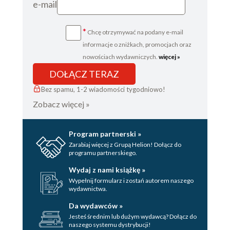
e-mail
*
Chcę otrzymywać na podany e-mail
informacje o zniżkach, promocjach oraz
nowościach wydawniczych.
więcej »
DOŁĄCZ TERAZ
Bez spamu, 1-2 wiadomości tygodniowo!
Zobacz więcej »
Program partnerski »
Zarabiaj więcej z Grupą Helion! Dołącz do
programu partnerskiego.
Wydaj z nami książkę »
Wypełnij formularz i zostań autorem naszego
wydawnictwa.
Da wydawców »
Jesteś średnim lub dużym wydawcą? Dołącz do
naszego systemu dystrybucji!