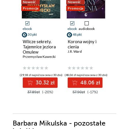
Nowość
Nowość
Nowość
Promocja
Promocja
Promocja
ebook
ebook
audiobook
ebook
aud
30 pkt
48 pkt
26 pkt
Wilcze sekrety.
Korona wojny i
Konfrate
Tajemnice jeziora
cienia
Crux - t
Omulew
J.R. Ward
Krzysztof 
Przemysław Kawecki
(29,18 zł najniższa cena z 30 dni)
(48,06 zł najniższa cena z 30 dni)
(23,38 zł najni
30.32 zł
48.06 zł
2
37.89zł
(-20%)
57.90zł
(-17%)
34.90z
Barbara Mikulska - pozostałe