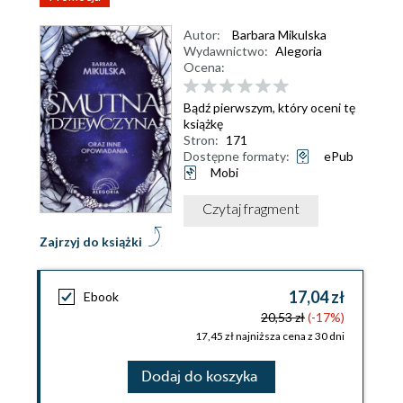
Autor:
Barbara Mikulska
Wydawnictwo:
Alegoria
Ocena:
Bądź pierwszym, który oceni tę
książkę
Stron:
171
Dostępne formaty:
ePub
Mobi
Czytaj fragment
Zajrzyj do książki
17,04 zł
Ebook
20,53 zł
(-17%)
17,45 zł najniższa cena z 30 dni
Dodaj do koszyka