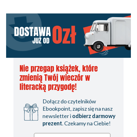
Nie przegap książek, które
zmienią Twój wieczór w
literacką przygodę!
Dołącz do czytelników
Ebookpoint, zapisz się na nasz
newsletter i
odbierz darmowy
prezent
. Czekamy na Ciebie!