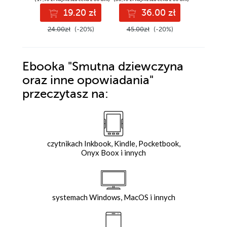
19.20 zł
36.00 zł
3
24.00zł
(-20%)
45.00zł
(-20%)
45.00z
Ebooka
"Smutna dziewczyna
oraz inne opowiadania"
przeczytasz na:
czytnikach Inkbook, Kindle, Pocketbook,
Onyx Boox i innych
systemach Windows, MacOS i innych