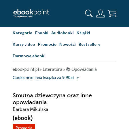
Kategorie
Ebooki
Audiobooki
Książki
Kursy video
Promocje
Nowości
Bestsellery
Darmowe ebooki
ebookpoint.pl
»
Literatura
»
📚 Opowiadania
Codziennie inna książka za 9,90zł
Smutna dziewczyna oraz inne
opowiadania
Barbara Mikulska
(ebook)
Promocja