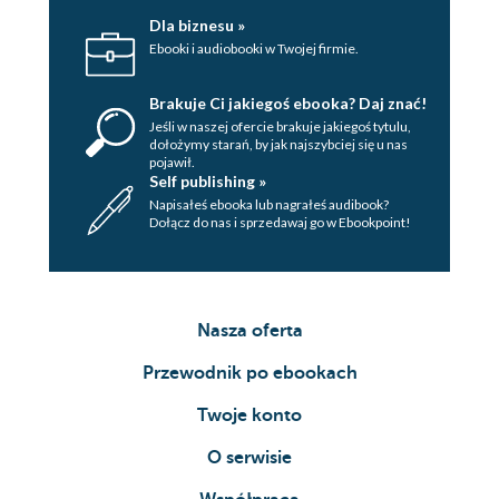
Dla biznesu »
Ebooki i audiobooki w Twojej firmie.
Brakuje Ci jakiegoś ebooka? Daj znać!
Jeśli w naszej ofercie brakuje jakiegoś tytulu,
dołożymy starań, by jak najszybciej się u nas
pojawił.
Self publishing »
Napisałeś ebooka lub nagrałeś audibook?
Dołącz do nas i sprzedawaj go w Ebookpoint!
Nasza oferta
Przewodnik po ebookach
Twoje konto
O serwisie