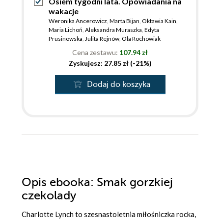
Osiem tygodni lata. Opowiadania na
wakacje
Weronika Ancerowicz
,
Marta Bijan
,
Oktawia Kain
,
Maria Lichoń
,
Aleksandra Muraszka
,
Edyta
Prusinowska
,
Julita Rejnów
,
Ola Rochowiak
Cena zestawu:
107.94 zł
Zyskujesz: 27.85 zł (-21%)
Dodaj do koszyka
Opis
ebooka
: Smak gorzkiej
czekolady
Charlotte Lynch to szesnastoletnia miłośniczka rocka,