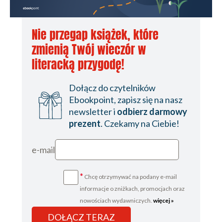
Nie przegap książek, które
zmienią Twój wieczór w
literacką przygodę!
Dołącz do czytelników
Ebookpoint, zapisz się na nasz
newsletter i
odbierz darmowy
prezent
. Czekamy na Ciebie!
e-mail
*
Chcę otrzymywać na podany e-mail
informacje o zniżkach, promocjach oraz
nowościach wydawniczych.
więcej »
DOŁĄCZ TERAZ