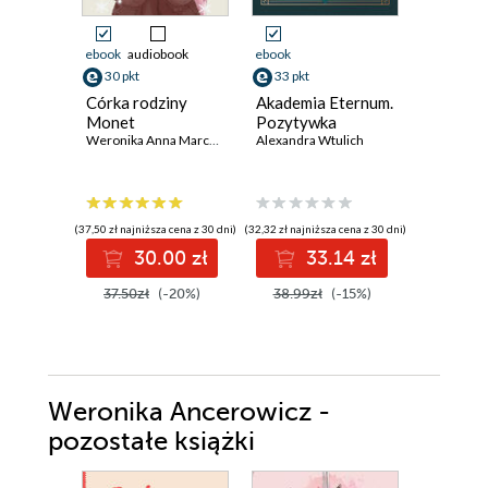
ebook
audiobook
ebook
ebook
30 pkt
33 pkt
29 pkt
Córka rodziny
Akademia Eternum.
Seria M
Monet
Pozytywka
(#2). Wi
Weronika Anna Marczak
Alexandra Wtulich
krańcu c
Amy Spark
(37,50 zł najniższa cena z 30 dni)
(32,32 zł najniższa cena z 30 dni)
(27,64 zł najni
30.00 zł
33.14 zł
2
37.50zł
(-20%)
38.99zł
(-15%)
35.90z
Weronika Ancerowicz -
pozostałe książki