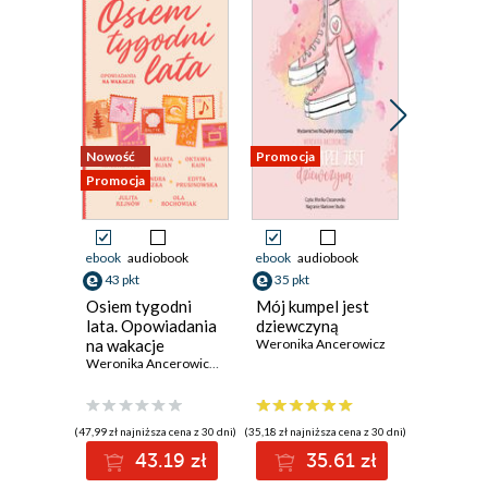
Nowość
Promocja
Promocja
Promocja
ebook
audiobook
ebook
audiobook
ebook
43 pkt
35 pkt
46 pkt
Osiem tygodni
Mój kumpel jest
Królestw
lata. Opowiadania
dziewczyną
Weronika 
na wakacje
Weronika Ancerowicz
Weronika Ancerowicz
,
Marta Bijan
,
Oktawia Kain
,
Maria Lichoń
,
Alek
(47,99 zł najniższa cena z 30 dni)
(35,18 zł najniższa cena z 30 dni)
(55,90 zł najni
43.19 zł
35.61 zł
4