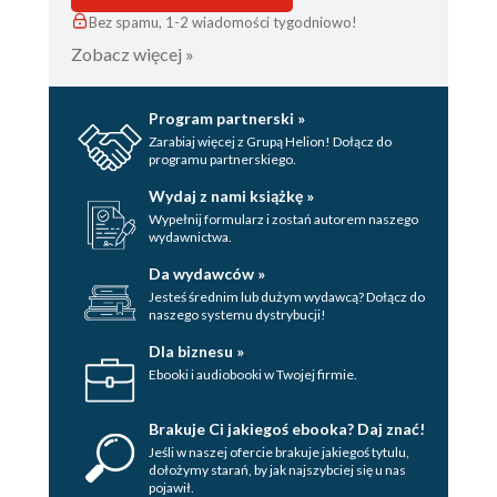
Bez spamu, 1-2 wiadomości tygodniowo!
Zobacz więcej »
Program partnerski »
Zarabiaj więcej z Grupą Helion! Dołącz do
programu partnerskiego.
Wydaj z nami książkę »
Wypełnij formularz i zostań autorem naszego
wydawnictwa.
Da wydawców »
Jesteś średnim lub dużym wydawcą? Dołącz do
naszego systemu dystrybucji!
Dla biznesu »
Ebooki i audiobooki w Twojej firmie.
Brakuje Ci jakiegoś ebooka? Daj znać!
Jeśli w naszej ofercie brakuje jakiegoś tytulu,
dołożymy starań, by jak najszybciej się u nas
pojawił.