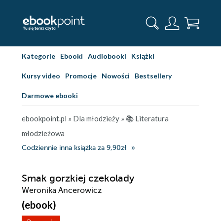
Kategorie
Ebooki
Audiobooki
Książki
Kursy video
Promocje
Nowości
Bestsellery
Darmowe ebooki
ebookpoint.pl
»
Dla młodzieży
»
📚 Literatura
młodzieżowa
Codziennie inna książka za 9,90zł
Smak gorzkiej czekolady
Weronika Ancerowicz
(ebook)