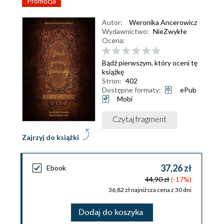
Promocja
Autor:
Weronika Ancerowicz
Wydawnictwo:
NieZwykłe
Ocena:
Bądź pierwszym, który oceni tę
książkę
Stron:
402
Dostępne formaty:
ePub
Mobi
Czytaj fragment
Zajrzyj do książki
37,26 zł
Ebook
44,90 zł
(-17%)
36,82 zł najniższa cena z 30 dni
Dodaj do koszyka