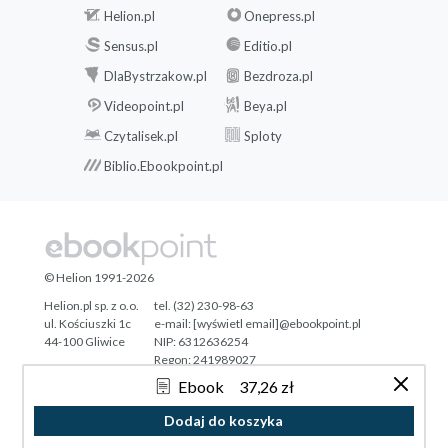
Helion.pl
Onepress.pl
Sensus.pl
Editio.pl
DlaBystrzakow.pl
Bezdroza.pl
Videopoint.pl
Beya.pl
Czytalisek.pl
Sploty
Biblio.Ebookpoint.pl
© Helion 1991-2026
Helion.pl sp. z o.o.
tel. (32) 230-98-63
ul. Kościuszki 1c
e-mail:
[wyświetl email]@ebookpoint.pl
44-100 Gliwice
NIP: 6312636254
Regon: 241989027
Ebook
37,26 zł
Designed with ♥ by
Tonik.pl
Dodaj do koszyka
Pełna wersja strony »