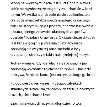
której największą miłością jest Kurt Cobain. Nawet
sobie nie wyobraża, że mogłaby zakochać się w kimś
innym. Wszystko jednak zmienia się pod koniec lata
tysiąc dziewięćset dziewięćdziesiątego czwartego
roku. W starym sklepie z płytami, podczas kupowania
albumu jednego ze swoich ulubionych zespołów,
poznaje Nicholasa Crawforda. Okazuje się, że chłopak
jest kimś więcej niż jej bratnią duszą. Ich serca
zaczynają bić w rytm tej samej melodii, a losy
przeplatają się niczym takty najpiękniejszej muzyki.
Jednak w miarę, gdy ich relacja się rozwija, na jaw
zaczynają wychodzić tajemnice chłopaka. Charlotte
odkrywa, że nie do końca jest on tym, za kogo go brała.
To opowieść o pierwszej miłości, pocałunkach
składanych ukradkiem, tańcach w deszczu, pierwszych
razach, uśmiechach i łzach.
Łzach smakujących niczym najbardziej gorzka