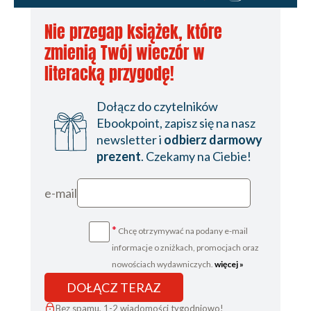
Dzień 28
Nie przegap książek, które
Dzień 29
zmienią Twój wieczór w
Dzień 30
literacką przygodę!
Dzień 31
Dołącz do czytelników
Słowa zmieniające życie
Ebookpoint, zapisz się na nasz
newsletter i
odbierz darmowy
prezent
. Czekamy na Ciebie!
e-mail
*
Chcę otrzymywać na podany e-mail
informacje o zniżkach, promocjach oraz
nowościach wydawniczych.
więcej »
DOŁĄCZ TERAZ
Bez spamu, 1-2 wiadomości tygodniowo!