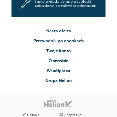
Napisałeś ebooka lub nagrałeś audibook?
Dołącz do nas i sprzedawaj go w Ebookpoint!
Nasza oferta
Przewodnik po ebookach
Twoje konto
O serwisie
Współpraca
Grupa Helion
Helion.pl
Onepress.pl