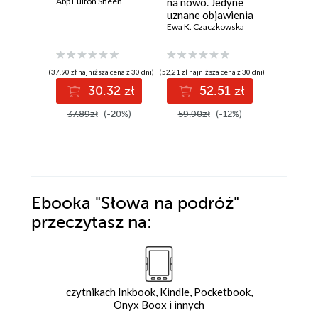
Abp Fulton Sheen
na nowo. Jedyne
Opowieś
uznane objawienia
terapeut
maryjne w Polsce
Ewa K. Czaczkowska
przyrod
Marek Mic
życiu
(37,90 zł najniższa cena z 30 dni)
(52,21 zł najniższa cena z 30 dni)
(32,45 zł najni
30.32 zł
52.51 zł
3
37.89zł
(-20%)
59.90zł
(-12%)
64.90z
Ebooka
"Słowa na podróż"
przeczytasz na:
czytnikach Inkbook, Kindle, Pocketbook,
Onyx Boox i innych