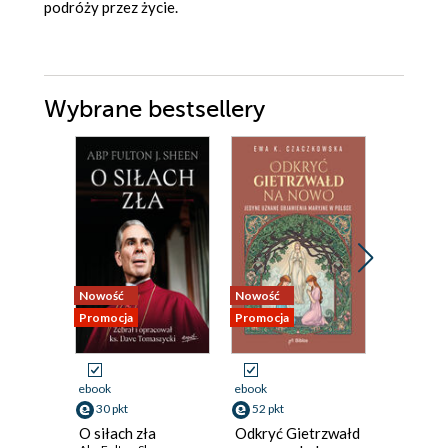
podróży przez życie.
Wybrane bestsellery
Nowość
Nowość
Bestseller
Promocja
Promocja
Nowość
Promocja
ebook
ebook
ebook
ksi
30 pkt
52 pkt
38 pkt
O siłach zła
Odkryć Gietrzwałd
Las na r