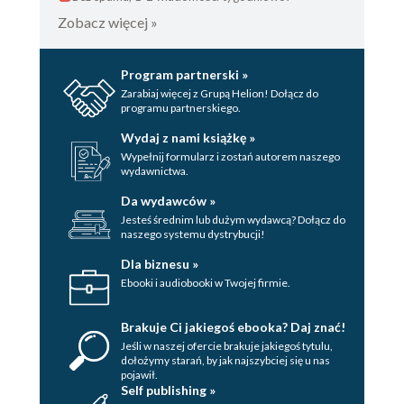
Zobacz więcej »
Program partnerski »
Zarabiaj więcej z Grupą Helion! Dołącz do
programu partnerskiego.
Wydaj z nami książkę »
Wypełnij formularz i zostań autorem naszego
wydawnictwa.
Da wydawców »
Jesteś średnim lub dużym wydawcą? Dołącz do
naszego systemu dystrybucji!
Dla biznesu »
Ebooki i audiobooki w Twojej firmie.
Brakuje Ci jakiegoś ebooka? Daj znać!
Jeśli w naszej ofercie brakuje jakiegoś tytulu,
dołożymy starań, by jak najszybciej się u nas
pojawił.
Self publishing »