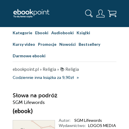
Kategorie
Ebooki
Audiobooki
Książki
Kursy video
Promocje
Nowości
Bestsellery
Darmowe ebooki
ebookpoint.pl
»
Religia
»
📚 Religia
Codziennie inna książka za 9,90zł
Słowa na podróż
SGM Lifewords
(ebook)
Autor:
SGM Lifewords
Wydawnictwo:
LOGOS MEDIA