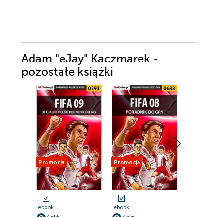
Adam "eJay" Kaczmarek -
pozostałe książki
Promocja
Promocja
Promocja
ebook
ebook
ebook
6 pkt
6 pkt
6 pkt