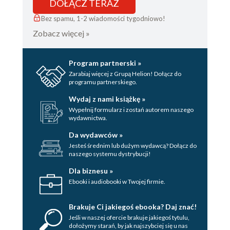
DOŁĄCZ TERAZ
Bez spamu, 1-2 wiadomości tygodniowo!
Zobacz więcej »
Program partnerski »
Zarabiaj więcej z Grupą Helion! Dołącz do
programu partnerskiego.
Wydaj z nami książkę »
Wypełnij formularz i zostań autorem naszego
wydawnictwa.
Da wydawców »
Jesteś średnim lub dużym wydawcą? Dołącz do
naszego systemu dystrybucji!
Dla biznesu »
Ebooki i audiobooki w Twojej firmie.
Brakuje Ci jakiegoś ebooka? Daj znać!
Jeśli w naszej ofercie brakuje jakiegoś tytulu,
dołożymy starań, by jak najszybciej się u nas