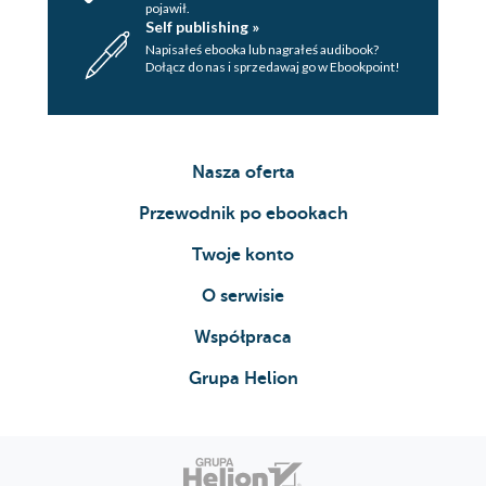
pojawił.
Self publishing »
Napisałeś ebooka lub nagrałeś audibook?
Dołącz do nas i sprzedawaj go w Ebookpoint!
Nasza oferta
Przewodnik po ebookach
Twoje konto
O serwisie
Współpraca
Grupa Helion