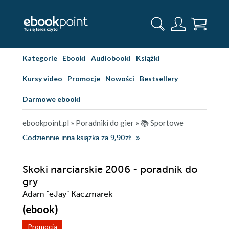
Kategorie
Ebooki
Audiobooki
Książki
Kursy video
Promocje
Nowości
Bestsellery
Darmowe ebooki
ebookpoint.pl
»
Poradniki do gier
»
📚 Sportowe
Codziennie inna książka za 9,90zł
Skoki narciarskie 2006 - poradnik do
gry
Adam "eJay" Kaczmarek
(ebook)
Promocja