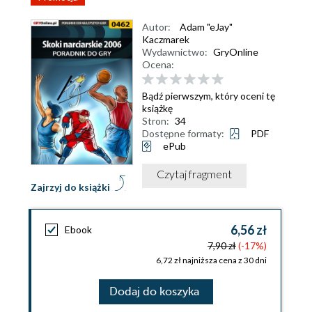
Autor:
Adam "eJay"
Kaczmarek
Wydawnictwo:
GryOnline
Ocena:
Bądź pierwszym, który oceni tę
książkę
Stron:
34
Dostępne formaty:
PDF
ePub
Czytaj fragment
Zajrzyj do książki
6,56 zł
Ebook
7,90 zł
(-17%)
6,72 zł najniższa cena z 30 dni
Dodaj do koszyka