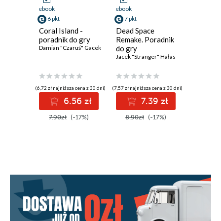
ebook
ebook
ebook
6 pkt
7 pkt
7 pkt
Coral Island -
Dead Space
Aliens D
poradnik do gry
Remake. Poradnik
Descent
Damian "Czaruś" Gacek
do gry
do gry
Jacek "Stranger" Hałas
Jacek "Str
(6,72 zł najniższa cena z 30 dni)
(7,57 zł najniższa cena z 30 dni)
(7,57 zł najniż
6.56 zł
7.39 zł
7
7.90zł
(-17%)
8.90zł
(-17%)
8.90zł