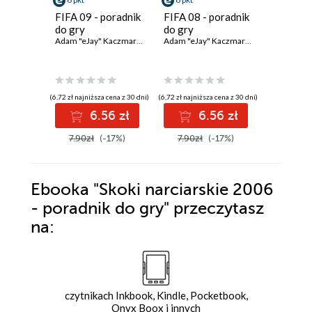
FIFA 09 - poradnik
FIFA 08 - poradnik
NHL 06 -
do gry
do gry
do gry
Adam "eJay" Kaczmarek
Adam "eJay" Kaczmarek
(6,72 zł najniższa cena z 30 dni)
(6,72 zł najniższa cena z 30 dni)
(6,72 zł najniż
6.56 zł
6.56 zł
6
7.90zł
(-17%)
7.90zł
(-17%)
7.90zł
Ebooka
"Skoki narciarskie 2006
- poradnik do gry"
przeczytasz
na:
czytnikach Inkbook, Kindle, Pocketbook,
Onyx Boox i innych