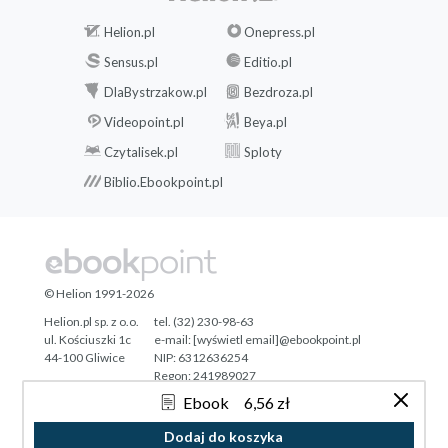
Helion.pl
Onepress.pl
Sensus.pl
Editio.pl
DlaBystrzakow.pl
Bezdroza.pl
Videopoint.pl
Beya.pl
Czytalisek.pl
Sploty
Biblio.Ebookpoint.pl
© Helion 1991-2026
Helion.pl sp. z o.o.
tel. (32) 230-98-63
ul. Kościuszki 1c
e-mail:
[wyświetl email]@ebookpoint.pl
44-100 Gliwice
NIP: 6312636254
Regon: 241989027
Ebook
6,56 zł
Designed with ♥ by
Tonik.pl
Dodaj do koszyka