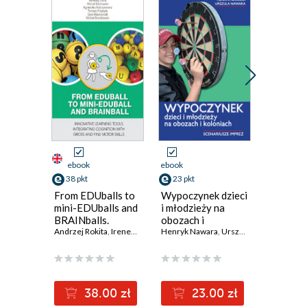
ebook
ebook
ebook
38 pkt
23 pkt
24 pkt
From EDUballs to
Wypoczynek dzieci
Tenis st
mini-EDUballs and
i młodzieży na
Trening 
BRAINballs.
obozach i
wykorzy
Innovative
Andrzej Rokita
,
Ireneusz Cichy
koloniach.
Henryk Nawara
,
Michał Klichowski
,
Urszula Nawara
,
Agnieszka Rościs
dużej lic
Ziemowit 
learning tools
Scenariusz imprez
Zbiór ćw
integrating
cognition with
gross and fine
38.00 zł
23.00 zł
2
motor skills