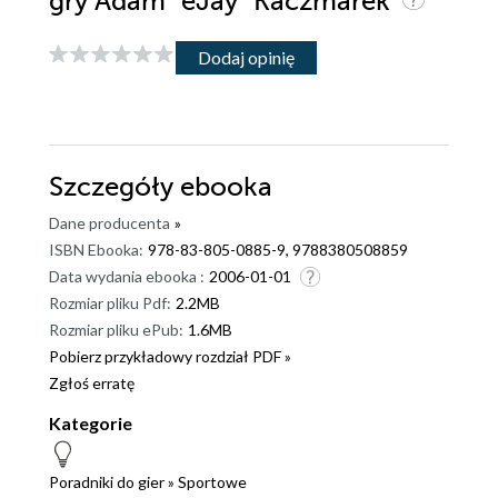
gry Adam "eJay" Kaczmarek
Dodaj opinię
Szczegóły
ebooka
Dane producenta
»
ISBN Ebooka:
978-83-805-0885-9, 9788380508859
Data wydania ebooka :
2006-01-01
Rozmiar pliku Pdf:
2.2MB
Rozmiar pliku ePub:
1.6MB
Pobierz przykładowy rozdział PDF »
Zgłoś erratę
Kategorie
Poradniki do gier
»
Sportowe