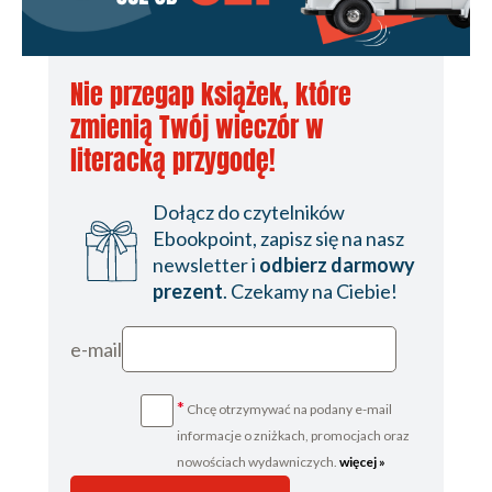
Nie przegap książek, które
zmienią Twój wieczór w
literacką przygodę!
Dołącz do czytelników
Ebookpoint, zapisz się na nasz
newsletter i
odbierz darmowy
prezent
. Czekamy na Ciebie!
e-mail
*
Chcę otrzymywać na podany e-mail
informacje o zniżkach, promocjach oraz
nowościach wydawniczych.
więcej »