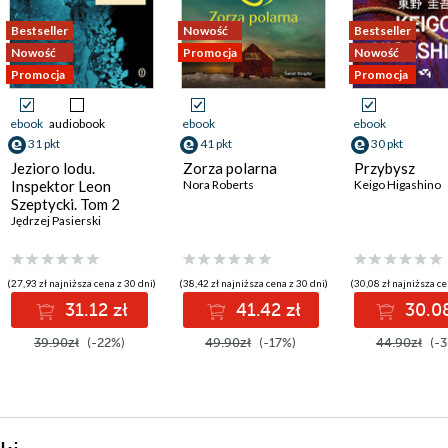
Bestseller
Nowość
Bestseller
Nowość
Promocja
Nowość
Promocja
Promocja
ebook
audiobook
ebook
ebook
31 pkt
41 pkt
30 pkt
Jezioro lodu.
Zorza polarna
Przybysz
Inspektor Leon
Nora Roberts
Keigo Higashino
Szeptycki. Tom 2
Jędrzej Pasierski
(27,93 zł najniższa cena z 30 dni)
(38,42 zł najniższa cena z 30 dni)
(30,08 zł najniższa ce
31.12 zł
41.42 zł
30.08
39.90zł
(-22%)
49.90zł
(-17%)
44.90zł
(-3