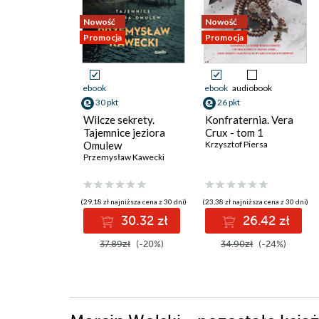
Nowość
Nowość
Promocja
Promocja
ebook
ebook
audiobook
30 pkt
26 pkt
Wilcze sekrety.
Konfraternia. Vera
Tajemnice jeziora
Crux - tom 1
Omulew
Krzysztof Piersa
Przemysław Kawecki
(29,18 zł najniższa cena z 30 dni)
(23,38 zł najniższa cena z 30 dni)
30.32 zł
26.42 zł
37.89zł
(-20%)
34.90zł
(-24%)