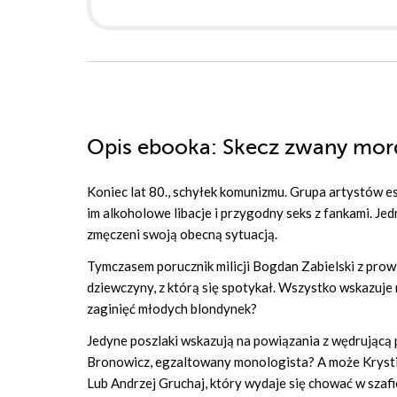
Opis
ebooka
: Skecz zwany mo
Koniec lat 80., schyłek komunizmu. Grupa artystów
im alkoholowe libacje i przygodny seks z fankami. J
zmęczeni swoją obecną sytuacją.
Tymczasem porucznik milicji Bogdan Zabielski z pro
dziewczyny, z którą się spotykał. Wszystko wskazuje 
zaginięć młodych blondynek?
Jedyne poszlaki wskazują na powiązania z wędrującą p
Bronowicz, egzaltowany monologista? A może Krystian
Lub Andrzej Gruchaj, który wydaje się chować w szaf