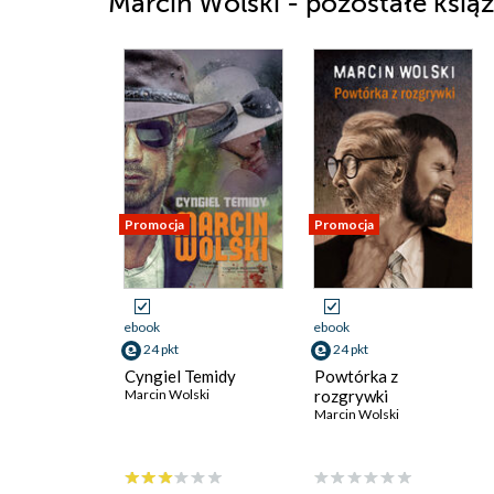
Marcin Wolski - pozostałe książ
Promocja
Promocja
ebook
ebook
24 pkt
24 pkt
Cyngiel Temidy
Powtórka z
Marcin Wolski
rozgrywki
Marcin Wolski