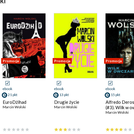
ki
Promocja
Promocja
Promocja
ebook
ebook
ebook
21 pkt
13 pkt
15 pkt
EuroDżihad
Drugie życie
Alfredo Deros
Marcin Wolski
Marcin Wolski
(#3). Wilk w o
Marcin Wolski