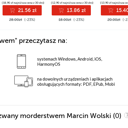
(18,90 zł najniższa cena z 30 dni)
(12,90 zł najniższa cena z 30 dni)
(13,90 zł najniższa ce
21.56 zł
13.86 zł
15.40
28.00zł
(-23%)
18.00zł
(-23%)
20.00zł
(-2
twem"
przeczytasz na:
systemach Windows, Android, iOS,
HarmonyOS
na dowolnych urządzeniach i aplikacjach
obsługujących formaty: PDF, EPub, Mobi
(0)
z zwany morderstwem Marcin Wolski