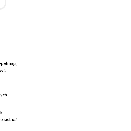
ypełniają
być
zych
ek
o siebie?