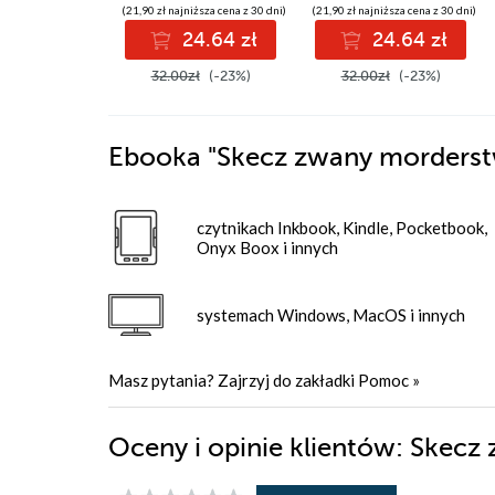
(21,90 zł najniższa cena z 30 dni)
(21,90 zł najniższa cena z 30 dni)
24.64 zł
24.64 zł
32.00zł
(-23%)
32.00zł
(-23%)
Ebooka
"Skecz zwany morders
czytnikach Inkbook, Kindle, Pocketbook,
Onyx Boox i innych
systemach Windows, MacOS i innych
Masz pytania? Zajrzyj do zakładki
Pomoc
»
Oceny i opinie klientów: Skec