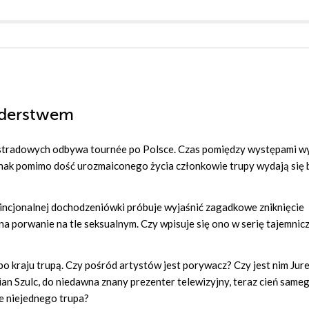
rderstwem
 estradowych odbywa tournée po Polsce. Czas pomiędzy występami w
ednak pomimo dość urozmaiconego życia członkowie trupy wydają się 
wincjonalnej dochodzeniówki próbuje wyjaśnić zagadkowe zniknięcie
na porwanie na tle seksualnym. Czy wpisuje się ono w serię tajemnic
o kraju trupą. Czy pośród artystów jest porywacz? Czy jest nim Jur
 Szulc, do niedawna znany prezenter telewizyjny, teraz cień sameg
ie niejednego trupa?