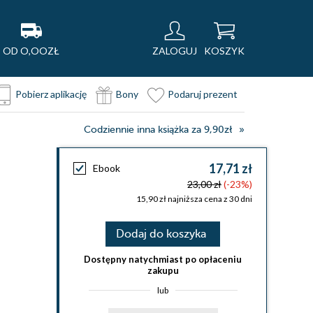
OD O,OOZŁ
ZALOGUJ
KOSZYK
Pobierz aplikację
Bony
Podaruj prezent
Codziennie inna książka za 9,90zł
17,71 zł
Ebook
23,00 zł
(-23%)
15,90 zł najniższa cena z 30 dni
Dodaj do koszyka
Dostępny natychmiast po opłaceniu
zakupu
lub