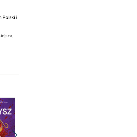
 Polski i
..
iejsca,