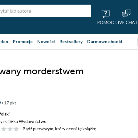
POMOC
LIVE CHAT
ideo
Promocje
Nowości
Bestsellery
Darmowe ebooki
zwany morderstwem
+17 pkt
olski
ysk i S-ka Wydawnictwo
Bądź pierwszym, który oceni tę książkę