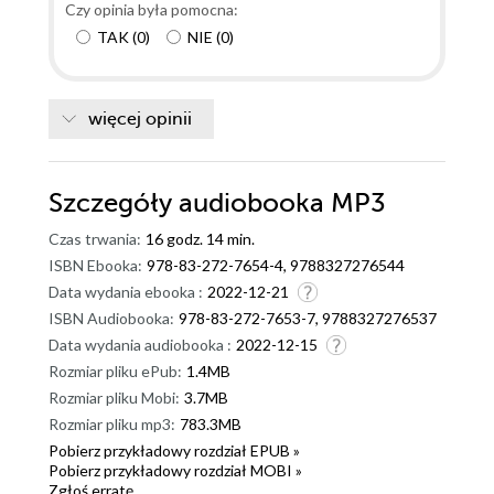
komu może zaufać; w chwiejącej się w posadach
Czy opinia była pomocna:
Międzynarodowej Agencji Ochrony Sieci każdy
TAK
(
0
)
NIE
(
0
)
sojusznik w mgnieniu oka może stać się wrogiem.
Tymczasem Nick rozpoczyna karierę Agenta. Dokąd
doprowadzą go demony przeszłości i pycha, którą
więcej opinii
osłania się jak tarczą? Jedno jest pewne ? kto nie
uczy się na błędach, ten znów wpada w kłopoty. "Na
tej delikatnej równoważni, gdzie po jednej stronie
Szczegóły
audiobooka MP3
znajdowały się zasady, a po drugiej sumienie, stali na
Czas trwania:
16 godz. 14 min.
przeciwnych końcach. Tylko wspólne działania mogły
ISBN Ebooka:
978-83-272-7654-4, 9788327276544
pozwolić im nie runąć w dół". Wspaniała seria, której
Data wydania ebooka :
2022-12-21
akcja rozwija się w bardzo szybkim tempie. Czytelnik
ISBN Audiobooka:
978-83-272-7653-7, 9788327276537
zostaje wciągnięty w świat Utalentowanych i ich
Data wydania audiobooka :
2022-12-15
walkę z wyznawcami Nowej Ery. Autorka w tej części
Rozmiar pliku ePub:
1.4MB
skupiła się na psychice bohaterów, dzięki czemu
Rozmiar pliku Mobi:
3.7MB
czytelnik może wniknąć głębiej w historię. Nick,
Rozmiar pliku mp3:
783.3MB
którego poznaliśmy w pierwszym tomie zapracował
Pobierz przykładowy rozdział EPUB »
sobie na miano agenta, a teraz stawia czoła jeszcze
Pobierz przykładowy rozdział MOBI »
większym wyzwaniom. Ale czy jest gotowy na to co
Zgłoś erratę