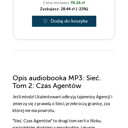
Cena zestawu:
96.26 zł
Zyskujesz: 28.44 zł (-23%)
Dodaj do koszyka
Opis
audiobooka MP3
: Sieć.
Tom 2: Czas Agentów
Jeśli młodzi Utalentowani odkryją tajemnicę Agencji i
zmierzą się z prawdą o Sieci, przekroczą granicę, zza
której nie ma powrotu.
"Sieć. Czas Agentów" to drugi tom serii o Nicku,
nastoletnim złodzieju samochodów, i grupie