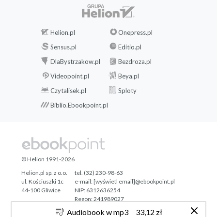
Helion.pl
Onepress.pl
Sensus.pl
Editio.pl
DlaBystrzakow.pl
Bezdroza.pl
Videopoint.pl
Beya.pl
Czytalisek.pl
Sploty
Biblio.Ebookpoint.pl
© Helion 1991-2026
Helion.pl sp. z o.o.
tel. (32) 230-98-63
ul. Kościuszki 1c
e-mail:
[wyświetl email]@ebookpoint.pl
44-100 Gliwice
NIP: 6312636254
Regon: 241989027
Audiobook w mp3
33,12 zł
Designed with ♥ by
Tonik.pl