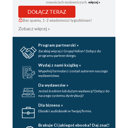
nowościach wydawniczych.
więcej »
DOŁĄCZ TERAZ
Bez spamu, 1-2 wiadomości tygodniowo!
Zobacz więcej »
Program partnerski »
Zarabiaj więcej z Grupą Helion! Dołącz do
programu partnerskiego.
Wydaj z nami książkę »
Wypełnij formularz i zostań autorem naszego
wydawnictwa.
Da wydawców »
Jesteś średnim lub dużym wydawcą? Dołącz do
naszego systemu dystrybucji!
Dla biznesu »
Ebooki i audiobooki w Twojej firmie.
Brakuje Ci jakiegoś ebooka? Daj znać!