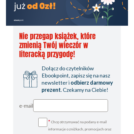
Nie przegap książek, które
zmienią Twój wieczór w
literacką przygodę!
Dołącz do czytelników
Ebookpoint, zapisz się na nasz
newsletter i
odbierz darmowy
prezent
. Czekamy na Ciebie!
e-mail
*
Chcę otrzymywać na podany e-mail
informacje o zniżkach, promocjach oraz