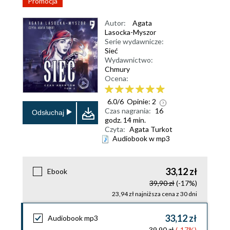
Promocja
Autor:
Agata
Lasocka-Myszor
Serie wydawnicze:
Sieć
Wydawnictwo:
Chmury
Ocena:
6.0
/
6
Opinie:
2
Czas nagrania:
16
Odsłuchaj
godz. 14 min.
Czyta:
Agata Turkot
Audiobook w mp3
33,12 zł
Ebook
39,90 zł
(-17%)
23,94 zł najniższa cena z 30 dni
33,12 zł
Audiobook mp3
39,90 zł
(-17%)