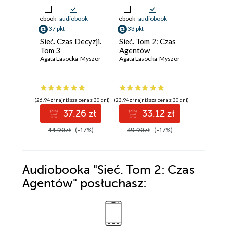
ebook
audiobook
ebook
audiobook
ebook
aud
37 pkt
33 pkt
33 pkt
Sieć. Czas Decyzji.
Sieć. Tom 2: Czas
Sieć. To
Tom 3
Agentów
Adeptó
Agata Lasocka-Myszor
Agata Lasocka-Myszor
Agata Las
(26,94 zł najniższa cena z 30 dni)
(23,94 zł najniższa cena z 30 dni)
(23,94 zł najni
37.26 zł
33.12 zł
3
44.90zł
(-17%)
39.90zł
(-17%)
39.90z
Audiobooka
"Sieć. Tom 2: Czas
Agentów"
posłuchasz: