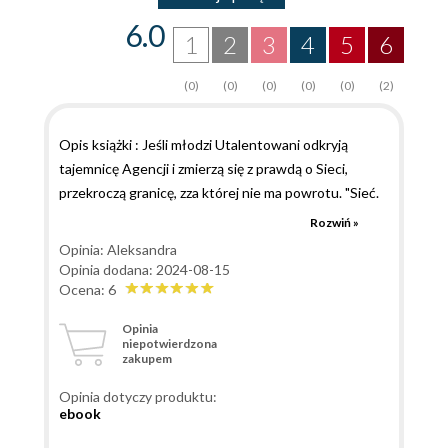
6.0
1
2
3
4
5
6
(0)
(0)
(0)
(0)
(0)
(2)
Opis książki : Jeśli młodzi Utalentowani odkryją
tajemnicę Agencji i zmierzą się z prawdą o Sieci,
przekroczą granicę, zza której nie ma powrotu. "Sieć.
Czas Agentów" to drugi tom serii o Nicku,
Rozwiń »
nastoletnim złodzieju samochodów, i grupie
Opinia: Aleksandra
Utalentowanych, którzy zostają zwerbowani przez
Opinia dodana: 2024-08-15
tajną organizację. Fanatyczni wyznawcy Nowej Ery
Ocena: 6
dziesiątkują Utalentowanych, a pogodowe anomalie i
Opinia
wahania Sieci każdego dnia stają się coraz bardziej
niepotwierdzona
zakupem
niebezpieczne. Gię dręczą koszmary i wspomnienia
związane z Projektem Zero. Jej misje są coraz
Opinia dotyczy produktu:
trudniejsze, a relacje z Nickiem i Alexem ? coraz
ebook
bardziej skomplikowane. Ruda nie jest już pewna,