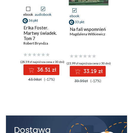
ebook
audiobook
ebook
aud
ebook
36 pkt
33 pkt
33 pkt
Erika Foster.
Kto zabi
Na fali wspomnień
Martwy świadek.
Wieczor
Magdalena Witkiewicz
Tom 7
Janusz Sz
Robert Bryndza
(28,59 zł najniższa cena z 30 dni)
(23,94 zł najni
(23,99 zł najniższa cena z 30 dni)
36.51 zł
3
33.19 zł
43.98zł
(-17%)
39.90z
39.99zł
(-17%)