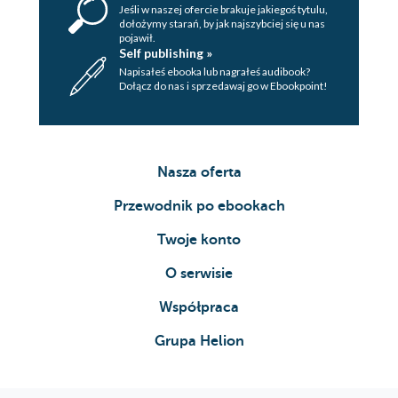
Jeśli w naszej ofercie brakuje jakiegoś tytulu,
dołożymy starań, by jak najszybciej się u nas
pojawił.
Self publishing »
Napisałeś ebooka lub nagrałeś audibook?
Dołącz do nas i sprzedawaj go w Ebookpoint!
Nasza oferta
Przewodnik po ebookach
Twoje konto
O serwisie
Współpraca
Grupa Helion