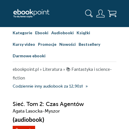
Kategorie
Ebooki
Audiobooki
Książki
Kursy video
Promocje
Nowości
Bestsellery
Darmowe ebooki
ebookpoint.pl
»
Literatura
»
📚 Fantastyka i science-
fiction
Codziennie inny audiobook za 12,90zł
Sieć. Tom 2: Czas Agentów
Agata Lasocka-Myszor
(audiobook)