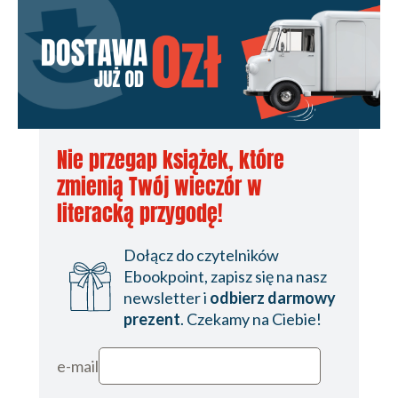
Nie przegap książek, które
zmienią Twój wieczór w
literacką przygodę!
Dołącz do czytelników
Ebookpoint, zapisz się na nasz
newsletter i
odbierz darmowy
prezent
. Czekamy na Ciebie!
e-mail