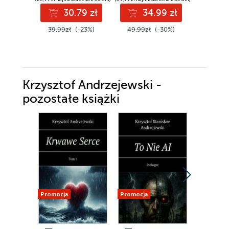
30.79 zł
34.99 zł
3
39.99zł
(-23%)
49.99zł
(-30%)
44.00z
Krzysztof Andrzejewski -
pozostałe książki
Promocja
Promocja
Promocja