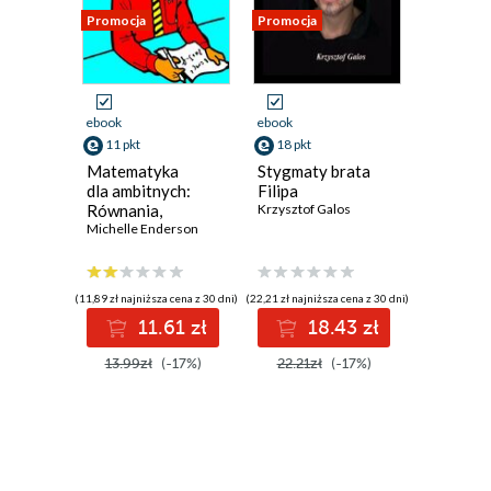
Promocja
Promocja
Promocja
ebook
ebook
ebook
11 pkt
18 pkt
13 pkt
Matematyka
Stygmaty brata
Staging.
dla ambitnych:
Filipa
Pozorow
Równania,
Krzysztof Galos
zabójst
geometria,
Michelle Enderson
na samo
Andrzej L
statystyka,
rachunek
różniczkowy
(11,89 zł najniższa cena z 30 dni)
(22,21 zł najniższa cena z 30 dni)
(16,15 zł najni
i całkowy
11.61 zł
18.43 zł
1
13.99zł
(-17%)
22.21zł
(-17%)
16.15z