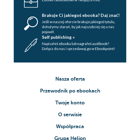
Brakuje Ci jakiegoś ebooka? Daj znać!
Jeśli w naszej ofercie brakuje jakiegoś tytulu,
dołożymy starań, by jak najszybciej się u nas
pojawił.
Self publishing »
Napisałeś ebooka lub nagrałeś audibook?
Dołącz do nas i sprzedawaj go w Ebookpoint!
Nasza oferta
Przewodnik po ebookach
Twoje konto
O serwisie
Współpraca
Grupa Helion