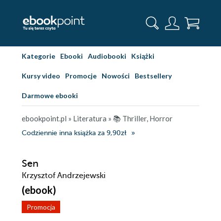
Kategorie
Ebooki
Audiobooki
Książki
Kursy video
Promocje
Nowości
Bestsellery
Darmowe ebooki
ebookpoint.pl
»
Literatura
»
📚 Thriller, Horror
Codziennie inna książka za 9,90zł
Sen
Krzysztof Andrzejewski
(ebook)
Promocja