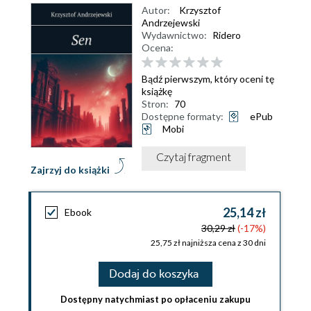
Autor:
Krzysztof
Andrzejewski
Wydawnictwo:
Ridero
Ocena:
Bądź pierwszym, który oceni tę
książkę
Stron:
70
Dostępne formaty:
ePub
Mobi
Czytaj fragment
Zajrzyj do książki
25,14 zł
Ebook
30,29 zł
(-17%)
25,75 zł najniższa cena z 30 dni
Dodaj do koszyka
Dostępny natychmiast po opłaceniu zakupu