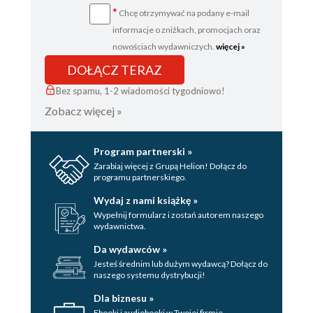
*
Chcę otrzymywać na podany e-mail
informacje o zniżkach, promocjach oraz
nowościach wydawniczych.
więcej »
DOŁĄCZ TERAZ
Bez spamu, 1-2 wiadomości tygodniowo!
Zobacz więcej »
Program partnerski »
Zarabiaj więcej z Grupą Helion! Dołącz do
programu partnerskiego.
Wydaj z nami książkę »
Wypełnij formularz i zostań autorem naszego
wydawnictwa.
Da wydawców »
Jesteś średnim lub dużym wydawcą? Dołącz do
naszego systemu dystrybucji!
Dla biznesu »
Ebooki i audiobooki w Twojej firmie.