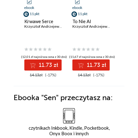
ebook
ebook
ebook
11 pkt
11 pkt
11 pkt
Krwawe Serce
To Nie AI
Zakazan
Krzysztof Andrzejewski
Krzysztof Andrzejewski
(12,01 zł najniższa cena z 30 dni)
(11,67 zł najniższa cena z 30 dni)
(12,01 zł najni
11.73 zł
11.73 zł
1
14.13zł
(-17%)
14.13zł
(-17%)
14.13z
Ebooka
"Sen"
przeczytasz na:
czytnikach Inkbook, Kindle, Pocketbook,
Onyx Boox i innych