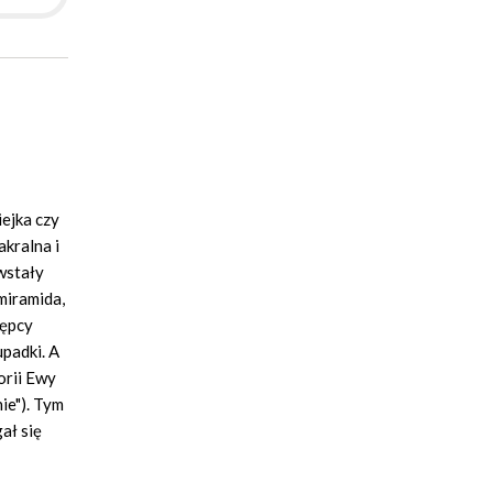
ejka czy
kralna i
wstały
miramida,
tępcy
upadki. A
orii Ewy
nie"). Tym
ał się