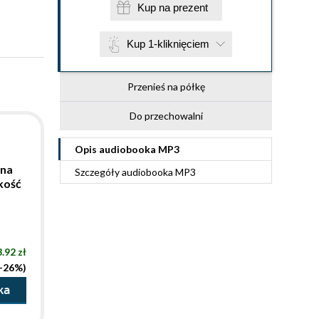
Kup na prezent
Kup 1-kliknięciem
Przenieś na półkę
Do przechowalni
Opis
audiobooka MP3
ona
Szczegóły
audiobooka MP3
kość
.92 zł
(-26%)
ka