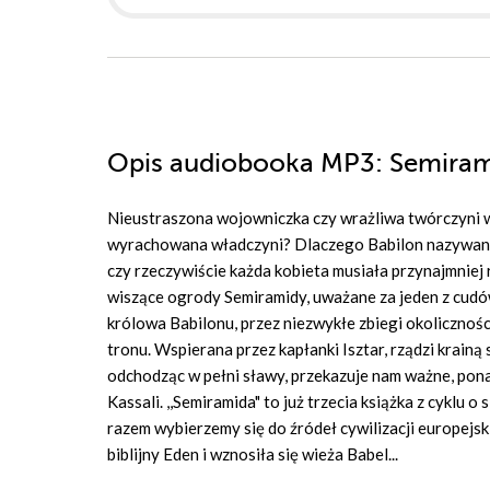
Opis
audiobooka MP3
: Semira
Nieustraszona wojowniczka czy wrażliwa twórczyni 
wyrachowana władczyni? Dlaczego Babilon nazywano 
czy rzeczywiście każda kobieta musiała przynajmniej
wiszące ogrody Semiramidy, uważane za jeden z cud
królowa Babilonu, przez niezwykłe zbiegi okolicznoś
tronu. Wspierana przez kapłanki Isztar, rządzi krain
odchodząc w pełni sławy, przekazuje nam ważne, pon
Kassali. ,,Semiramida" to już trzecia książka z cyklu o
razem wybierzemy się do źródeł cywilizacji europejskie
biblijny Eden i wznosiła się wieża Babel...