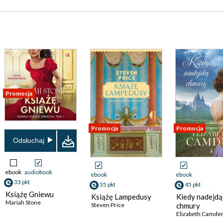
Promocja
Promocja
Promocja
Odsłuchaj
ebook
audiobook
ebook
ebook
33 pkt
35 pkt
45 pkt
Książę Gniewu
Książę Lampedusy
Kiedy nadejdą
Mariah Stone
Steven Price
chmury
Elizabeth Camde