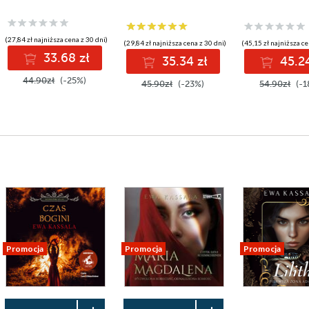
(27,84 zł najniższa cena z 30 dni)
(29,84 zł najniższa cena z 30 dni)
(45,15 zł najniższa ce
33.68 zł
35.34 zł
45.24
44.90zł
(-25%)
45.90zł
(-23%)
54.90zł
(-1
Promocja
Promocja
Promocja