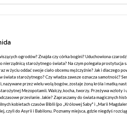
mida
wiszących ogrodów? Znajda czy córka bogini? Uduchowiona czarodzi
nierządnicą starożytnego świata? Na czym polegała prostytucja sa
 raz w życiu oddać swoje ciało obcemu mężczyźnie? Jak i dlaczego po
ów świata starożytnego? Czy władza zawsze oznacza samotność? Se
ci, nazywane przez wielu wolą bogów, zostaje żoną króla i matką nas
ą starożytnej Mezopotamii. Walczy, kocha, tworzy. Przeżywa wzloty i 
adczasowe przesłanie. Jakie? Zapraszamy do świata magicznych hist
 silnych kobietach czasów Biblii (po ,,Królowej Saby" i ,,Marii Magdale
j, czyli do Asyrii i Babilonu. Poznamy miejsca, gdzie niegdyś rozciąg