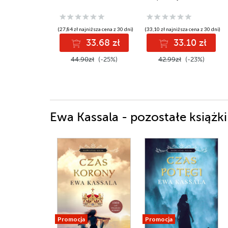
(27,84 zł najniższa cena z 30 dni)
(33,10 zł najniższa cena z 30 dni)
33.68 zł
33.10 zł
44.90zł
(-25%)
42.99zł
(-23%)
Ewa Kassala - pozostałe książki
Promocja
Promocja