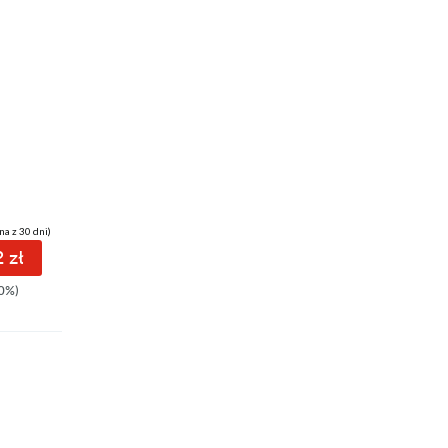
ebook
audiobook
39 pkt
Królowa Saby
Ewa Kassala
na z 30 dni)
(28,90 zł najniższa cena z 30 dni)
 zł
39.92 zł
0%)
49.90zł
(-20%)