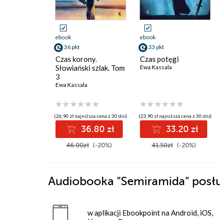
ebook
ebook
36 pkt
33 pkt
Czas korony.
Czas potęgi
Słowiański szlak. Tom
Ewa Kassala
3
Ewa Kassala
(26,90 zł najniższa cena z 30 dni)
(23,90 zł najniższa cena z 30 dni)
36.80 zł
33.20 zł
46.00zł
(-20%)
41.50zł
(-20%)
Audiobooka
"Semiramida"
posł
w aplikacji Ebookpoint na Android, iOS,