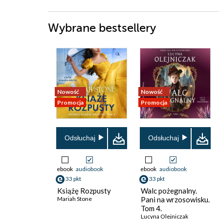
Wybrane bestsellery
Nowość
Nowość
Promocja
Promocja
Odsłuchaj
Odsłuchaj
ebook
audiobook
ebook
audiobook
33 pkt
33 pkt
Książę Rozpusty
Walc pożegnalny.
Mariah Stone
Pani na wrzosowisku.
Tom 4.
Lucyna Olejniczak