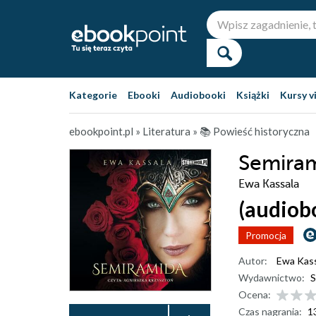
Kategorie
Ebooki
Audiobooki
Książki
Kursy v
ebookpoint.pl
»
Literatura
»
📚 Powieść historyczna
Semira
Ewa Kassala
(audiob
Promocja
Autor:
Ewa Kass
Wydawnictwo:
S
Ocena:
Czas nagrania:
1