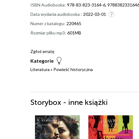
ISBN Audiobooka:
978-83-823-3164-6, 978838233164
Data wydania audiobooka :
2022-03-01
Numer z katalogu:
220465
Rozmiar pliku mp3:
601MB
Zgłoś erratę
Kategorie
Literatura
»
Powieść historyczna
Storybox - inne książki