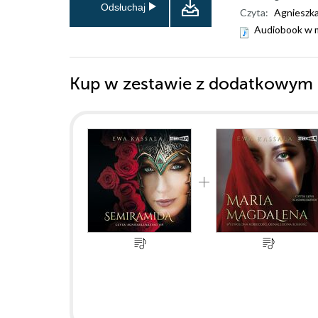
Odsłuchaj
Czyta:
Agnieszka
Audiobook w 
Kup w zestawie z dodatkowym