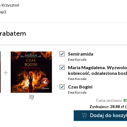
 Krzysztoń
mp3
 rabatem
Semiramida
Ewa Kassala
Maria Magdalena. Wyzwol
kobiecość, odnaleziona bos
Ewa Kassala
Czas Bogini
Ewa Kassala
Cena zestawu:
83
Zyskujesz: 28.88 zł 
Dodaj do koszy