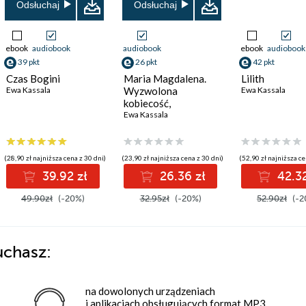
Odsłuchaj
Odsłuchaj
ebook
audiobook
audiobook
ebook
audiobook
39 pkt
26 pkt
42 pkt
Czas Bogini
Maria Magdalena.
Lilith
Ewa Kassala
Wyzwolona
Ewa Kassala
kobiecość,
odnaleziona boskość
Ewa Kassala
(28,90 zł najniższa cena z 30 dni)
(23,90 zł najniższa cena z 30 dni)
(52,90 zł najniższa ce
39.92 zł
26.36 zł
42.32
49.90zł
(-20%)
32.95zł
(-20%)
52.90zł
(-2
uchasz:
na dowolonych urządzeniach
i aplikacjach obsługujących format MP3