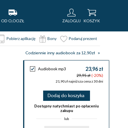
OD O,OOZŁ
ZALOGUJ
KOSZYK
Pobierz aplikację
Bony
Podaruj prezent
Codziennie inny audiobook za 12,90zł
23,96 zł
Audiobook mp3
29,95 zł
(-20%)
21,90 zł najniższa cena z 30 dni
Dodaj do koszyka
Dostępny natychmiast po opłaceniu
zakupu
lub