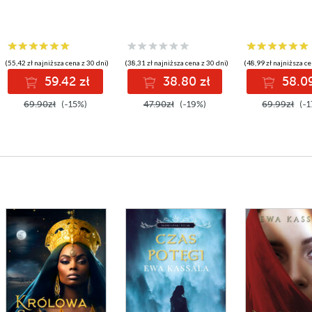
(55,42 zł najniższa cena z 30 dni)
(38,31 zł najniższa cena z 30 dni)
(48,99 zł najniższa ce
59.42 zł
38.80 zł
58.09
69.90zł
(-15%)
47.90zł
(-19%)
69.99zł
(-1