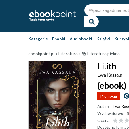
Kategorie
Ebooki
Audiobooki
Książki
Kursy v
ebookpoint.pl
»
Literatura
»
📚 Literatura piękna
Lilith
Ewa Kassala
(ebook)
Promocja
Autor:
Ewa Kass
Wydawnictwo:
S
Ocena:
Dostępne format