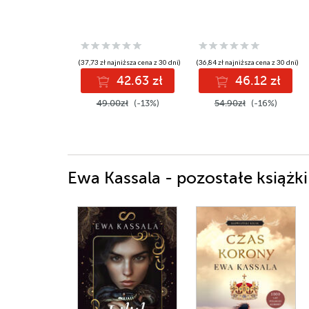
(37,73 zł najniższa cena z 30 dni)
(36,84 zł najniższa cena z 30 dni)
42.63 zł
46.12 zł
49.00zł
(-13%)
54.90zł
(-16%)
Ewa Kassala - pozostałe książki