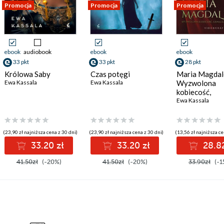
Promocja
Promocja
Promocja
ebook
audiobook
ebook
ebook
33 pkt
33 pkt
28 pkt
Królowa Saby
Czas potęgi
Maria Magdal
Ewa Kassala
Ewa Kassala
Wyzwolona
kobiecość,
odnaleziona b
Ewa Kassala
(23,90 zł najniższa cena z 30 dni)
(23,90 zł najniższa cena z 30 dni)
(13,56 zł najniższa ce
33.20 zł
33.20 zł
28.82
41.50zł
(-20%)
41.50zł
(-20%)
33.90zł
(-1