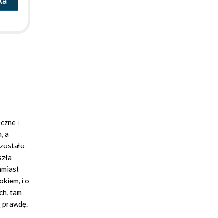
ka
eczne i
, a
 zostało
szła
amiast
okiem, i o
ach, tam
ą prawdę.