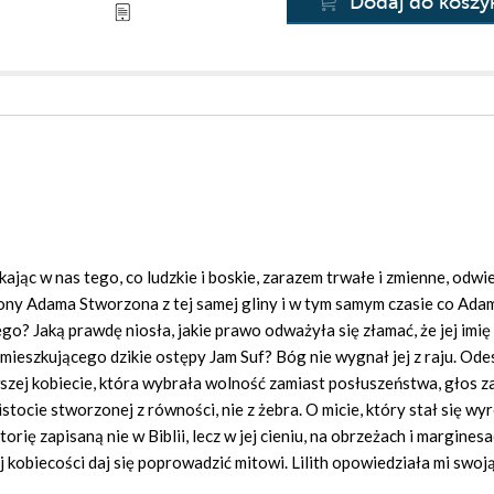
Dodaj do koszy
kając w nas tego, co ludzkie i boskie, zarazem trwałe i zmienne, odwi
żony Adama Stworzona z tej samej gliny i w tym samym czasie co Adam
go? Jaką prawdę niosła, jakie prawo odważyła się złamać, że jej imię
mieszkującego dzikie ostępy Jam Suf? Bóg nie wygnał jej z raju. Ode
szej kobiecie, która wybrała wolność zamiast posłuszeństwa, głos z
stocie stworzonej z równości, nie z żebra. O micie, który stał się wyr
torię zapisaną nie w Biblii, lecz w jej cieniu, na obrzeżach i margines
j kobiecości daj się poprowadzić mitowi. Lilith opowiedziała mi swoj