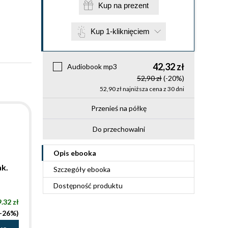
Kup na prezent
Kup 1-kliknięciem
42,32 zł
Audiobook mp3
52,90 zł
(-20%)
52,90 zł najniższa cena z 30 dni
Przenieś na półkę
Do przechowalni
Opis
ebooka
ak.
Szczegóły
ebooka
Dostępność produktu
.32 zł
(-26%)