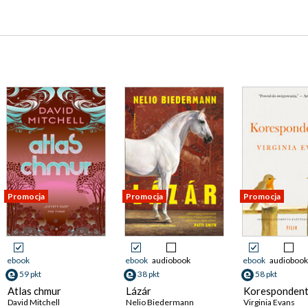
Promocja
Promocja
Promocja
ebook
ebook
audiobook
ebook
audiobook
59 pkt
38 pkt
58 pkt
Atlas chmur
Lázár
Koresponden
David Mitchell
Nelio Biedermann
Virginia Evans