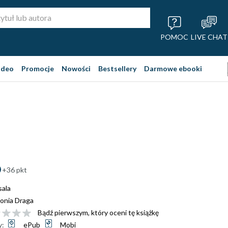
POMOC
LIVE CHAT
ideo
Promocje
Nowości
Bestsellery
Darmowe ebooki
+36 pkt
ala
onia Draga
Bądź pierwszym, który oceni tę książkę
y:
ePub
Mobi