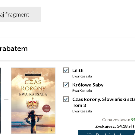
aj fragment
 rabatem
Lilith
Ewa Kassala
Królowa Saby
Ewa Kassala
Czas korony. Słowiański szl
Tom 3
Ewa Kassala
Cena zestawu:
99
Zyskujesz: 34.18 zł 