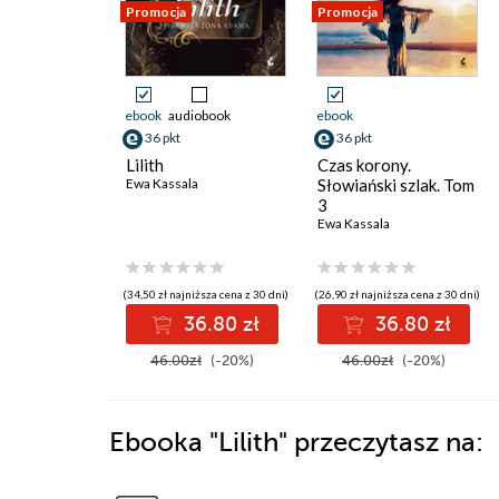
Promocja
Promocja
ebook
audiobook
ebook
36 pkt
36 pkt
Lilith
Czas korony.
Ewa Kassala
Słowiański szlak. Tom
3
Ewa Kassala
(34,50 zł najniższa cena z 30 dni)
(26,90 zł najniższa cena z 30 dni)
36.80 zł
36.80 zł
46.00zł
(-20%)
46.00zł
(-20%)
Ebooka
"Lilith"
przeczytasz na: