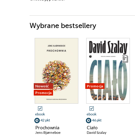
Wybrane bestsellery
Nowość
Promocja
Promocja
ebook
ebook
42 pkt
46 pkt
Prochownia
Ciało
Jens Bjørneboe
David Szalay