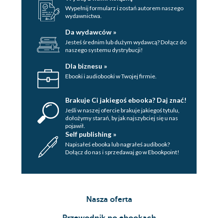
Wypełnij formularz i zostań autorem naszego
Nieświadoma strona rozumu
wydawnictwa.
Co pozostaje dla świadomego rozumu?
Da wydawców »
Wyzwalanie zdolności umysłowych
Jesteś średnim lub dużym wydawcą? Dołącz do
Medytacje z przewodnikiem i afirmacje
naszego systemu dystrybucji!
Świadome śnienie
Dla biznesu »
Autohipnoza i autosugestia
Ebooki i audiobooki w Twojej firmie.
Podsumowanie
Brakuje Ci jakiegoś ebooka? Daj znać!
Jeśli w naszej ofercie brakuje jakiegoś tytulu,
7 CZAKRA KORONY – POZIOM DUCHOWY
dołożymy starań, by jak najszybciej się u nas
pojawił.
Dlaczego świadomość to coś więcej niż tylko rozum
Self publishing »
Granice świadomości
Napisałeś ebooka lub nagrałeś audibook?
Dołącz do nas i sprzedawaj go w Ebookpoint!
W ten sposób możesz czerpać informacje z Kronik Akaszy
Stosowanie prawa przyciągania
Uświadomienie sobie swojej świadomości
Czym jest rzeczywistość?
Nasza oferta
Jak powstaje rzeczywistość?