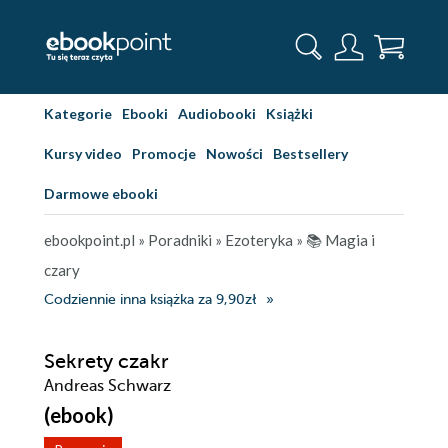
Kategorie
Ebooki
Audiobooki
Książki
Kursy video
Promocje
Nowości
Bestsellery
Darmowe ebooki
ebookpoint.pl
»
Poradniki
»
Ezoteryka
»
📚 Magia i
czary
Codziennie inna książka za 9,90zł
Sekrety czakr
Andreas Schwarz
(ebook)