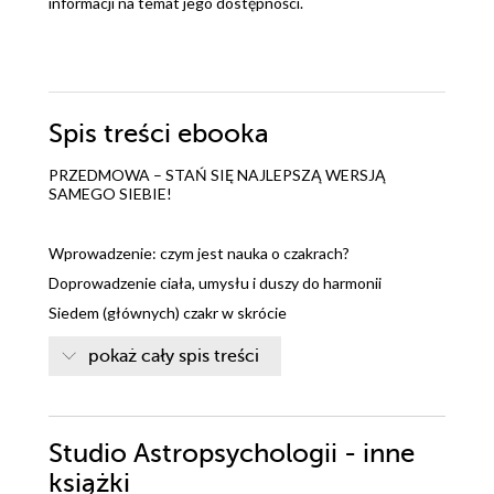
informacji na temat jego dostępności.
Spis treści
ebooka
PRZEDMOWA – STAŃ SIĘ NAJLEPSZĄ WERSJĄ
SAMEGO SIEBIE!
Wprowadzenie: czym jest nauka o czakrach?
Doprowadzenie ciała, umysłu i duszy do harmonii
Siedem (głównych) czakr w skrócie
Jak Prāna i Kundalinī kształtują twoje życie
pokaż cały spis treści
To właśnie się dzieje, gdy otwierasz swoje czakry
W ten sposób możesz zmienić swoją karmę
Studio Astropsychologii - inne
1 CZAKRA PODSTAWY – POZIOM FIZYCZNY
książki
Żywioł powietrza