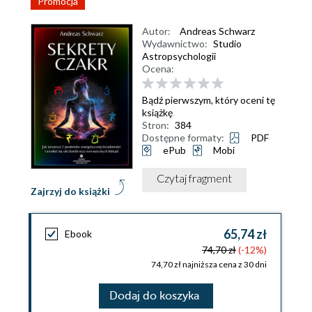
Promocja
Autor:
Andreas Schwarz
Wydawnictwo:
Studio
Astropsychologii
Ocena:
Bądź pierwszym, który oceni tę
książkę
Stron:
384
Dostępne formaty:
PDF
ePub
Mobi
Czytaj fragment
Zajrzyj do książki
65,74 zł
Ebook
74,70 zł
(-12%)
74,70 zł najniższa cena z 30 dni
Dodaj do koszyka