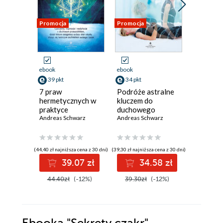
Promocja
Promocja
Promocja
ebook
ebook
ebook
aud
39 pkt
34 pkt
30 pkt
7 praw
Podróże astralne
Reinkar
hermetycznych w
kluczem do
Thich Nha
praktyce
duchowego
Andreas Schwarz
przebudzenia
Andreas Schwarz
(44,40 zł najniższa cena z 30 dni)
(39,30 zł najniższa cena z 30 dni)
(30,50 zł najni
39.07 zł
34.58 zł
3
44.40zł
(-12%)
39.30zł
(-12%)
44.99z