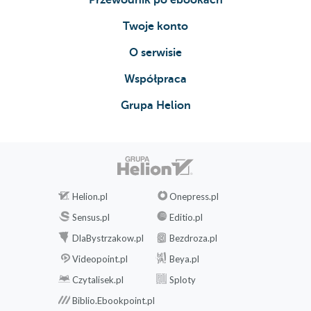
Przewodnik po ebookach
Jak można wytłumaczyć rzeczywistość?
Tajemnica manifestacji
Twoje konto
Oświecenie
O serwisie
Podsumowanie
Współpraca
8 TAJEMNICA ÓSMEJ CZAKRY
Grupa Helion
Poszczególne stopnie rozwoju ego
Czym jest Bóg?
Wieczny cykl krążenia
Zrozumienie Pętli Czakr – jak działa manifestacja
Zastosowanie Pętli Czakr – jak możesz wdrożyć
Helion.pl
Onepress.pl
manifestację
Sensus.pl
Editio.pl
Równowaga
DlaBystrzakow.pl
Bezdroza.pl
PODSUMOWANIE – I CO DALEJ?
Wykaz ćwiczeń
Videopoint.pl
Beya.pl
Wykaz źródeł
Czytalisek.pl
Sploty
Biblio.Ebookpoint.pl