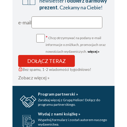
newsletter i
odbierz darmowy
prezent
. Czekamy na Ciebie!
e-mail
*
Chcę otrzymywać na podany e-mail
informacje o zniżkach, promocjach oraz
nowościach wydawniczych.
więcej »
DOŁĄCZ TERAZ
Bez spamu, 1-2 wiadomości tygodniowo!
Zobacz więcej »
Program partnerski »
Zarabiaj więcej z Grupą Helion! Dołącz do
programu partnerskiego.
Wydaj z nami książkę »
Wypełnij formularz i zostań autorem naszego
wydawnictwa.