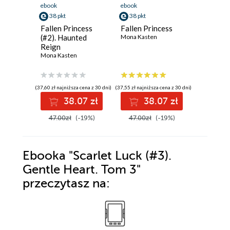
ebook
ebook
ebook
38 pkt
38 pkt
25 pkt
Fallen Princess
Fallen Princess
Dream a
(#2). Haunted
Mona Kasten
Mona Kas
Reign
Mona Kasten
(37,60 zł najniższa cena z 30 dni)
(37,55 zł najniższa cena z 30 dni)
(25,40 zł najni
38.07 zł
38.07 zł
2
47.00zł
(-19%)
47.00zł
(-19%)
32.00z
Ebooka
"Scarlet Luck (#3).
Gentle Heart. Tom 3"
przeczytasz na: