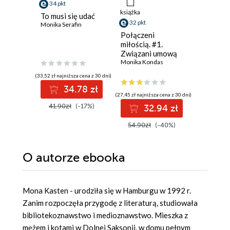
34 pkt
38 pkt
książka
To musi się udać
Dwie ksi
32 pkt
Monika Serafin
jedna mi
Ali Brady
Połączeni
miłością. #1.
Związani umową
Monika Kondas
(33,52 zł najniższa cena z 30 dni)
(38,49 zł najni
34.78 zł
3
(27,45 zł najniższa cena z 30 dni)
41.90zł
(-17%)
49.99z
32.94 zł
54.90zł
(-40%)
O autorze
ebooka
Mona Kasten - urodziła się w Hamburgu w 1992 r.
Zanim rozpoczęła przygodę z literaturą, studiowała
bibliotekoznawstwo i medioznawstwo. Mieszka z
mężem i kotami w Dolnej Saksonii, w domu pełnym