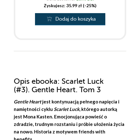
Zyskujesz: 35.99 zł (-25%)
Dodaj do koszyka
Opis
ebooka
: Scarlet Luck
(#3). Gentle Heart. Tom 3
Gentle Heart
jest kontynuacją pełnego napięcia i
namiętności cyklu
Scarlet Luck
, którego autorką
jest
Mona Kasten
. Emocjonująca powieść o
zdradzie, trudnym rozstaniu i próbie ułożenia życia
na nowo. Historia z motywem friends with
benefits.