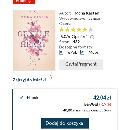
Promocja
Autor:
Mona Kasten
Wydawnictwo:
Jaguar
Ocena:
5.0
/
6
Opinie:
1
Stron:
432
Dostępne formaty:
ePub
Mobi
Czytaj fragment
Zajrzyj do książki
42,04 zł
Ebook
51,90 zł
(-19%)
40,80 zł najniższa cena z 30 dni
Dodaj do koszyka