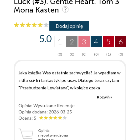
Luck (#3). Gentle Heart. Tom 3
Mona Kasten
Dodaj opinię
5.0
1
2
3
4
5
6
(0)
(0)
(0)
(0)
(1)
(0)
Jaka książka Was ostatnio zachwyciła? Ja wpadłam w
sidła sci-fi i fantastyki po uszy. Dlatego teraz czytam
"Przebudzenie Lewiatana", w kolejce czeka
"Przymierze wrobli", a właśnie skończyłam czytać
Rozwiń »
"Gentle heart". Wspomniana wyżej najnowsza książka
Opinia: Wystukane Recenzje
od Mony Kasten to trzeci tom serii Scarlet Luck i
Opinia dodana: 2026-03-25
trzeba od razu zaznaczyć, że żeby nie spojlerować, to
Ocena: 5
koniecznie należy czytać w odpowiedniej kolejności.
Opinia
Poza tym, łatwiej też jest zrozumieć uczucia i decyzje
niepotwierdzona
zakupem