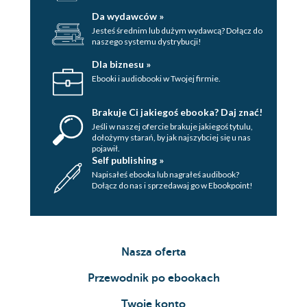
Da wydawców »
Jesteś średnim lub dużym wydawcą? Dołącz do
naszego systemu dystrybucji!
Dla biznesu »
Ebooki i audiobooki w Twojej firmie.
Brakuje Ci jakiegoś ebooka? Daj znać!
Jeśli w naszej ofercie brakuje jakiegoś tytulu,
dołożymy starań, by jak najszybciej się u nas
pojawił.
Self publishing »
Napisałeś ebooka lub nagrałeś audibook?
Dołącz do nas i sprzedawaj go w Ebookpoint!
Nasza oferta
Przewodnik po ebookach
Twoje konto