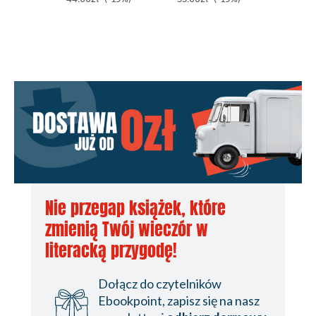
Nie przegap książek, które
zmienią Twój wieczór w
literacką przygodę!
Dołącz do czytelników
Ebookpoint, zapisz się na nasz