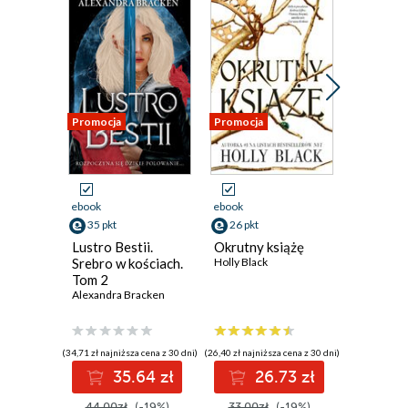
Promocja
Promocja
Promocja
ebook
ebook
ebook
35 pkt
26 pkt
25 pkt
Lustro Bestii.
Okrutny książę
Rywalki
Srebro w kościach.
Holly Black
Kiera Cass
Tom 2
Alexandra Bracken
(34,71 zł najniższa cena z 30 dni)
(26,40 zł najniższa cena z 30 dni)
(24,60 zł najni
35.64 zł
26.73 zł
2
44.00zł
(-19%)
33.00zł
(-19%)
31.00z