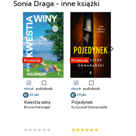
Sonia Draga - inne książki
Promocja
Promocja
Promocja
ebook
audiobook
ebook
audiobook
ebook
aud
43 pkt
39 pkt
39 pkt
Kwestia winy
Pojedynek
Złe decy
Bruce Holsinger
Krzysztof Domaradzki
Yrsa Sigura