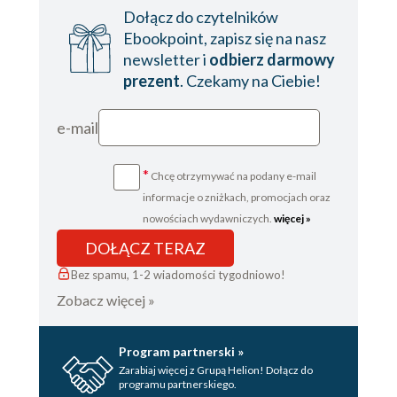
Dołącz do czytelników
Ebookpoint, zapisz się na nasz
newsletter i
odbierz darmowy
prezent
. Czekamy na Ciebie!
e-mail
*
Chcę otrzymywać na podany e-mail
informacje o zniżkach, promocjach oraz
nowościach wydawniczych.
więcej »
DOŁĄCZ TERAZ
Bez spamu, 1-2 wiadomości tygodniowo!
Zobacz więcej »
Program partnerski »
Zarabiaj więcej z Grupą Helion! Dołącz do
programu partnerskiego.