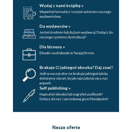
Wydaj z nami książkę »
Wypełnij formularz i zostań autorem naszego
wydawnictwa.
Da wydawców »
Jesteś średnim lub dużym wydawcą? Dołącz do
naszego systemu dystrybucji!
Dla biznesu »
Ebooki i audiobooki w Twojej firmie.
Brakuje Ci jakiegoś ebooka? Daj znać!
Jeśli w naszej ofercie brakuje jakiegoś tytulu,
dołożymy starań, by jak najszybciej się u nas
pojawił.
Self publishing »
Napisałeś ebooka lub nagrałeś audibook?
Dołącz do nas i sprzedawaj go w Ebookpoint!
Nasza oferta