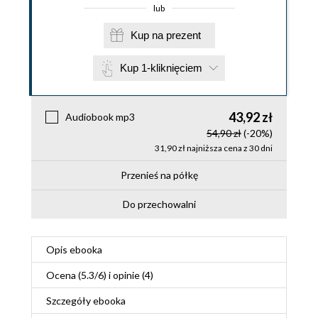
lub
Kup na prezent
Kup 1-kliknięciem
43,92 zł
Audiobook mp3
54,90 zł
(-20%)
31,90 zł najniższa cena z 30 dni
Przenieś na półkę
Do przechowalni
Opis
ebooka
Ocena (
5.3
/
6
) i opinie (4)
Szczegóły
ebooka