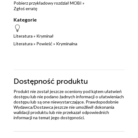
Pobierz przykładowy rozdział MOBI »
lęki i sekrety. Nie brakuje też wątków obyczajowych,
Zgłoś erratę
takich jak rodzinne konflikty, zdrada, samotność czy
Kategorie
uzależnienie. Samotna Noc to książka, która trzyma w
napięciu do samego końca i zmusza do refleksji nad
Literatura
»
Kryminał
ludzką naturą. Jeśli lubisz kryminały z dobrze
Literatura
»
Powieść
»
Kryminalna
skonstruowaną fabułą, ciekawymi postaciami i
niespodziewanymi zwrotami akcji, to Samotna Noc
jest książką dla Ciebie. Charlotte Link zaskoczy Cię
swoją umiejętnością tworzenia napięcia i zagadek,
które nie pozwolą Ci się nudzić. Nie przegap tej
Dostępność produktu
fascynującej lektury, która sprawi, że nie będziesz
chciał zasnąć w samotną noc.
Produkt nie został jeszcze oceniony pod kątem ułatwień
dostępu lub nie podano żadnych informacji o ułatwieniach
dostępu lub są one niewystarczające. Prawdopodobnie
Wydawca/Dostawca jeszcze nie umożliwił dokonania
walidacji produktu lub nie przekazał odpowiednich
informacji na temat jego dostępności.