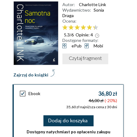
Autor:
Charlotte Link
Wydawnictwo:
Sonia
Draga
Ocena:
5.3
/
6
Opinie:
4
Dostępne formaty:
ePub
Mobi
Czytaj fragment
Zajrzyj do książki
36,80 zł
Ebook
46,00 zł
(-20%)
35,60 zł najniższa cena z 30 dni
Dodaj do koszyka
Dostępny natychmiast po opłaceniu zakupu