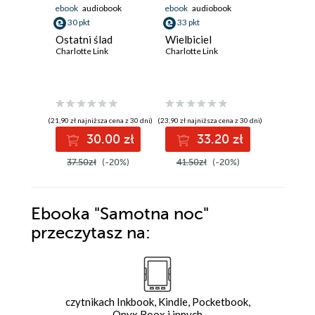
ebook
audiobook
ebook
audiobook
ebook
aud
30 pkt
33 pkt
30 pkt
Ostatni ślad
Wielbiciel
Złudzen
Charlotte Link
Charlotte Link
Charlotte 
(21,90 zł najniższa cena z 30 dni)
(23,90 zł najniższa cena z 30 dni)
(21,90 zł najni
30.00 zł
33.20 zł
3
37.50zł
(-20%)
41.50zł
(-20%)
37.50z
Ebooka
"Samotna noc"
przeczytasz na:
czytnikach Inkbook, Kindle, Pocketbook,
Onyx Boox i innych