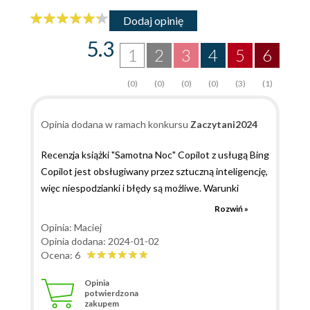
Dodaj opinię
5.3
1
2
3
4
5
6
(0)
(0)
(0)
(0)
(3)
(1)
Opinia dodana w ramach konkursu
Zaczytani2024
Recenzja książki "Samotna Noc" Copilot z usługą Bing
Copilot jest obsługiwany przez sztuczną inteligencję,
więc niespodzianki i błędy są możliwe. Warunki
Prywatność Kilka pomysłów ułatwiających
Rozwiń »
rozpoczęcie pracy Jaki jest obecnie najpopularniejszy
Opinia: Maciej
streaming serialu true crime? Jakie są popularne
Opinia dodana: 2024-01-02
marki odzieży dziecięcej? Zorganizuj ostatnie dziesięć
Ocena: 6
lat światowej aktywności wulkanicznej w tabeli
Opinia
Napisz kreatywną recenzję książki Charlotte Link pod
potwierdzona
zakupem
tytułem "Samotna Noc" Wyszukiwanie dla: Charlotte