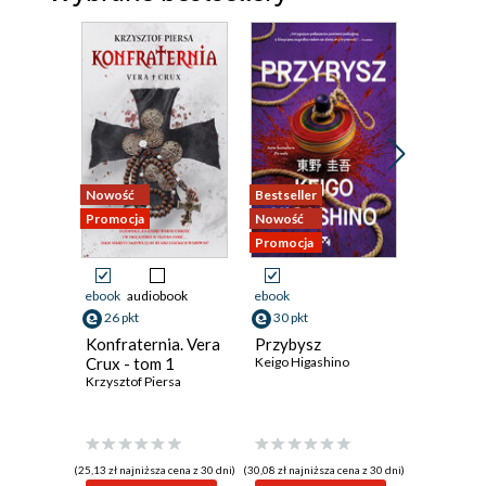
Nowość
Bestseller
Nowość
Promocja
Nowość
Promocja
Promocja
ebook
audiobook
ebook
ebook
aud
26 pkt
30 pkt
42 pkt
Konfraternia. Vera
Przybysz
Cisza, kt
Crux - tom 1
Keigo Higashino
Emilia Sze
Krzysztof Piersa
(25,13 zł najniższa cena z 30 dni)
(30,08 zł najniższa cena z 30 dni)
(34,39 zł najni