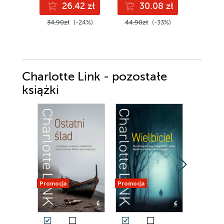
26.42 zł
30.08 zł
4
34.90zł
(-24%)
44.90zł
(-33%)
52.90z
Charlotte Link - pozostałe
książki
Promocja
Promocja
Promocja