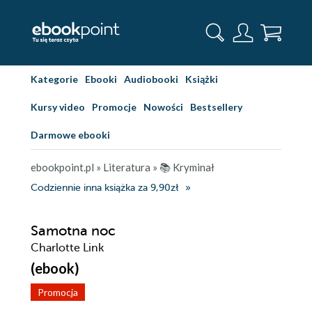
Kategorie
Ebooki
Audiobooki
Książki
Kursy video
Promocje
Nowości
Bestsellery
Darmowe ebooki
ebookpoint.pl
»
Literatura
»
📚 Kryminał
Codziennie inna książka za 9,90zł
Samotna noc
Charlotte Link
(ebook)
Promocja