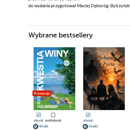
do wydania przygotował Maciej Dęboróg-Bylczyńsk
Wybrane bestsellery
Promocja
ebook
audiobook
ebook
43 pkt
36 pkt