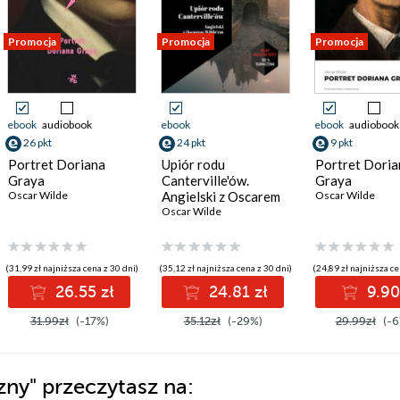
Promocja
Promocja
Promocja
ebook
audiobook
ebook
ebook
audiobook
26 pkt
24 pkt
9 pkt
Portret Doriana
Upiór rodu
Portret Doria
Graya
Canterville'ów.
Graya
Oscar Wilde
Angielski z Oscarem
Oscar Wilde
Wilde\'em
Oscar Wilde
(31,99 zł najniższa cena z 30 dni)
(35,12 zł najniższa cena z 30 dni)
(24,89 zł najniższa ce
26.55 zł
24.81 zł
9.90
31.99zł
(-17%)
35.12zł
(-29%)
29.99zł
(-6
zny"
przeczytasz na: