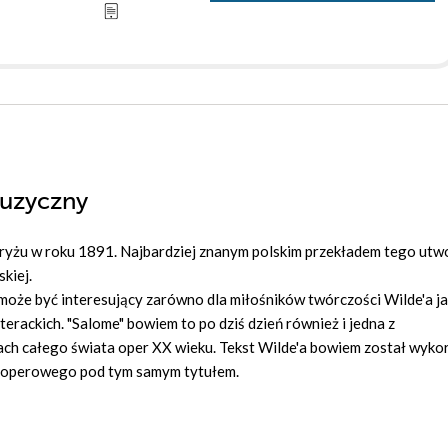
muzyczny
ryżu w roku 1891. Najbardziej znanym polskim przekładem tego utwo
kiej.
może być interesujący zarówno dla miłośników twórczości Wilde'a jak
rackich. "Salome" bowiem to po dziś dzień również i jedna z
nach całego świata oper XX wieku. Tekst Wilde'a bowiem został wyko
 operowego pod tym samym tytułem.