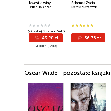
Kwestia winy
Schemat Życia
Bruce Holsinger
Mateusz Myślewski
(43,14 zł najniższa cena z 30 dni)
43.20 zł
36.75 zł
54.00zł
(-20%)
Oscar Wilde - pozostałe książki