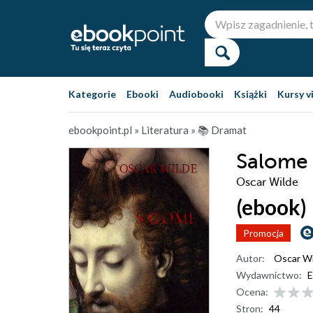
Kategorie
Ebooki
Audiobooki
Książki
Kursy v
ebookpoint.pl
»
Literatura
»
📚 Dramat
Salome
Oscar Wilde
(ebook)
Promocja
Autor:
Oscar Wi
Wydawnictwo:
E
Ocena:
Stron:
44