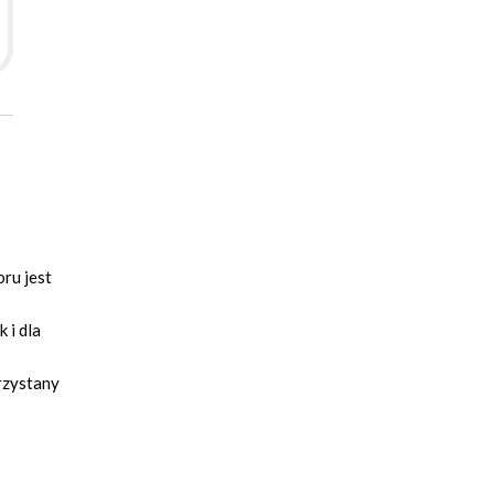
ru jest
 i dla
rzystany