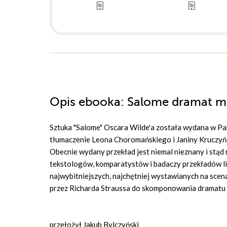
Opis
ebooka
: Salome dramat 
Sztuka "Salome" Oscara Wilde'a została wydana w Pa
tłumaczenie Leona Choromańskiego i Janiny Kruczyńs
Obecnie wydany przekład jest niemal nieznany i stąd 
tekstologów, komparatystów i badaczy przekładów lite
najwybitniejszych, najchętniej wystawianych na sce
przez Richarda Straussa do skomponowania dramatu
przełożył Jakub Bylczyński