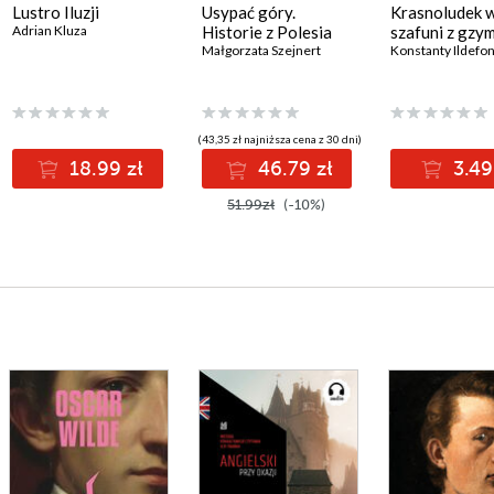
Lustro Iluzji
Usypać góry.
Krasnoludek 
Adrian Kluza
Historie z Polesia
szafuni z gzy
Małgorzata Szejnert
(43,35 zł najniższa cena z 30 dni)
18.99 zł
46.79 zł
3.49
51.99zł
(-10%)