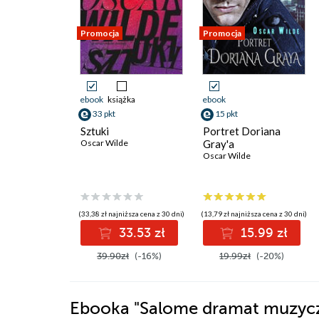
Promocja
Promocja
ebook
książka
ebook
33 pkt
15 pkt
Sztuki
Portret Doriana
Oscar Wilde
Gray'a
Oscar Wilde
(33,38 zł najniższa cena z 30 dni)
(13,79 zł najniższa cena z 30 dni)
33.53 zł
15.99 zł
39.90zł
(-16%)
19.99zł
(-20%)
Ebooka
"Salome dramat muzyc