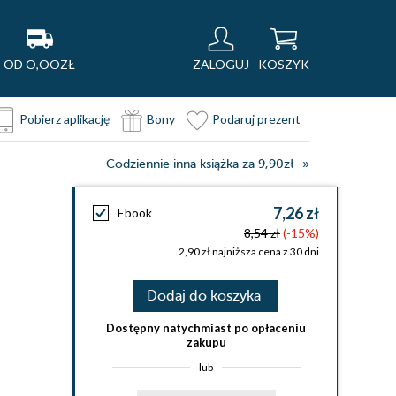
OD O,OOZŁ
ZALOGUJ
KOSZYK
Pobierz aplikację
Bony
Podaruj prezent
Codziennie inna książka za 9,90zł
7,26 zł
Ebook
8,54 zł
(-15%)
2,90 zł najniższa cena z 30 dni
Dodaj do koszyka
Dostępny natychmiast po opłaceniu
zakupu
lub