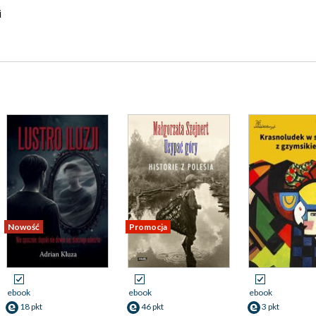
i
Nowość
Promocja
ebook
ebook
ebook
18 pkt
46 pkt
3 pkt