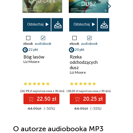
Promocja
Odsłuchaj
Odsłuchaj
Odsłuch
ebook
audiobook
ebook
audiobook
ebook
aud
22 pkt
20 pkt
39 pkt
Bóg lasów
Rzeka
Fałszyw
Liz Moore
odchodzących
kandydat
dusz
Rzeszy. 
Liz Moore
Brian Klei
(26,99 zł najniższa cena z 30 dni)
(18,00 zł najniższa cena z 30 dni)
(34,49 zł najni
22.50 zł
20.25 zł
3
44.99zł
(-50%)
44.99zł
(-55%)
49.99z
O autorze
audiobooka MP3