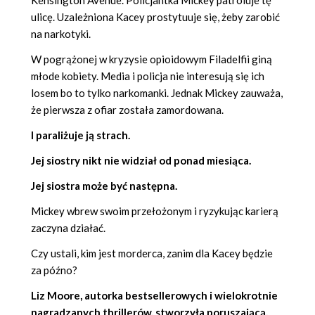
ulicę. Uzależniona Kacey prostytuuje się, żeby zarobić
na narkotyki.
W pogrążonej w kryzysie opioidowym Filadelfii giną
młode kobiety. Media i policja nie interesują się ich
losem bo to tylko narkomanki. Jednak Mickey zauważa,
że pierwsza z ofiar została zamordowana.
I paraliżuje ją strach.
Jej siostry nikt nie widział od ponad miesiąca.
Jej siostra może być następna.
Mickey wbrew swoim przełożonym i ryzykując karierą
zaczyna działać.
Czy ustali, kim jest morderca, zanim dla Kacey będzie
za późno?
Liz Moore, autorka bestsellerowych i wielokrotnie
nagradzanych thrillerów, stworzyła poruszającą,