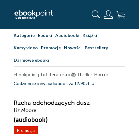
Kategorie
Ebooki
Audiobooki
Książki
Kursy video
Promocje
Nowości
Bestsellery
Darmowe ebooki
ebookpoint.pl
»
Literatura
»
📚 Thriller, Horror
Codziennie inny audiobook za 12,90zł
Rzeka odchodzących dusz
Liz Moore
(audiobook)
Promocja