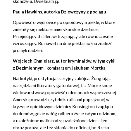
skończyła. Uwielbiam ją.
Paula Hawkins, autorka Dziewczyny z pociągu
Opowieść o wędrówce po opioidowym piekle, w które
zmieniły się niektóre amerykańskie dzielnice.
Przejmujący thriller, wstrząsający, ale równocześnie
wzruszający. Bo nawet na dnie piekła można znaleźć
promyk nadziei.
Wojciech Chmielarz, autor kryminałów, w tym cykli
z Bezimiennym i komisarzem Jakubem Mortką
Narkotyki, prostytucja i seryjny zabójca. Żonglując
narzędziami literatury gatunkowej, Liz Moore snuje
wielowarstwową opowieść o demonach współczesnej
Ameryki prowadzi czytelnika ulicami pogrążonej w
kryzysie opioidowym dzielnicy Kensington i zagląda
do domów, gdzie nałóg odbiera życie całym rodzinom,
a uzależnione matki rodzą uzależnione dzieci. Ten
obraz poraża, ale też skłania do refleksji, bo Rzeka