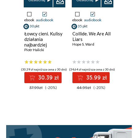
Odsłuchaj
Odsłuchaj
Odsłuch
ebook
audiobook
ebook
audiobook
ebook
aud
30 pkt
35 pkt
21 pkt
Łowcy cieni. Kulisy
Collide. We Are All
Konkure
działania
Liars
Diana Brz
najbardziej
Hope S. Ward
tajemniczej
Piotr Halicki
jednostki policji
(30,39 zł najniższa cena z 30 dni)
(34,64 zł najniższa cena z 30 dni)
(21,00 zł najni
30.39 zł
35.99 zł
2
37.99zł
(-20%)
44.99zł
(-20%)
41.99z