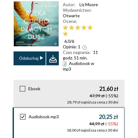
Autor:
Liz Moore
Wydawnictwo:
Otwarte
Ocena:
6.0
/
6
Opinie:
1
Czas nagrania:
11
godz. 51 min.
Odsłuchaj
Audiobook w
mp3
21,60 zł
Ebook
47,99 zł
(-55%)
28,79 zł najniższa cena z 30 dni
20,25 zł
Audiobook mp3
44,99 zł
(-55%)
18,00 zł najniższa cena z 30 dni