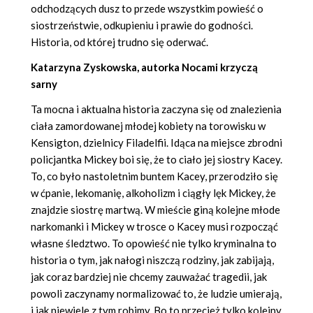
odchodzących dusz to przede wszystkim powieść o
siostrzeństwie, odkupieniu i prawie do godności.
Historia, od której trudno się oderwać.
Katarzyna Zyskowska, autorka Nocami krzyczą
sarny
Ta mocna i aktualna historia zaczyna się od znalezienia
ciała zamordowanej młodej kobiety na torowisku w
Kensigton, dzielnicy Filadelfii. Idąca na miejsce zbrodni
policjantka Mickey boi się, że to ciało jej siostry Kacey.
To, co było nastoletnim buntem Kacey, przerodziło się
w ćpanie, lekomanię, alkoholizm i ciągły lęk Mickey, że
znajdzie siostrę martwą. W mieście giną kolejne młode
narkomanki i Mickey w trosce o Kacey musi rozpocząć
własne śledztwo. To opowieść nie tylko kryminalna to
historia o tym, jak nałogi niszczą rodziny, jak zabijają,
jak coraz bardziej nie chcemy zauważać tragedii, jak
powoli zaczynamy normalizować to, że ludzie umierają,
i jak niewiele z tym robimy. Bo to przecież tylko kolejny