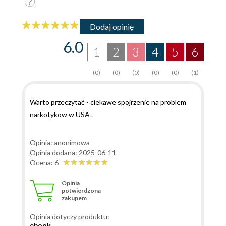
Dodaj opinię
6.0
1
2
3
4
5
6
(0)
(0)
(0)
(0)
(0)
(1)
Warto przeczytać - ciekawe spojrzenie na problem
narkotykow w USA .
Opinia: anonimowa
Opinia dodana: 2025-06-11
Ocena: 6
Opinia
potwierdzona
zakupem
Opinia dotyczy produktu:
ebook