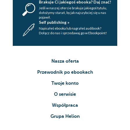
Brakuje Ci jakiegoś ebooka? Daj znać!
Jeśli w naszej ofercie brakuje jakiegoś tytulu,
dołożymy starań, by jak najszybciej się u nas
pojawił.
Self publishing »
Napisałeś ebooka lub nagrałeś audibook?
Dołącz do nas i sprzedawaj go w Ebookpoint!
Nasza oferta
Przewodnik po ebookach
Twoje konto
O serwisie
Współpraca
Grupa Helion