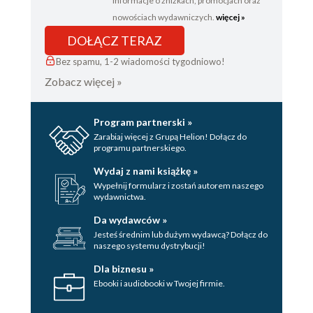
informacje o zniżkach, promocjach oraz
nowościach wydawniczych.
więcej »
DOŁĄCZ TERAZ
Bez spamu, 1-2 wiadomości tygodniowo!
Zobacz więcej »
Program partnerski »
Zarabiaj więcej z Grupą Helion! Dołącz do
programu partnerskiego.
Wydaj z nami książkę »
Wypełnij formularz i zostań autorem naszego
wydawnictwa.
Da wydawców »
Jesteś średnim lub dużym wydawcą? Dołącz do
naszego systemu dystrybucji!
Dla biznesu »
Ebooki i audiobooki w Twojej firmie.