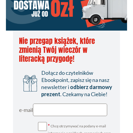
Nie przegap książek, które
zmienią Twój wieczór w
literacką przygodę!
Dołącz do czytelników
Ebookpoint, zapisz się na nasz
newsletter i
odbierz darmowy
prezent
. Czekamy na Ciebie!
e-mail
*
Chcę otrzymywać na podany e-mail