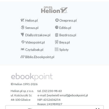
Helion.pl
Onepress.pl
Sensus.pl
Editio.pl
DlaBystrzakow.pl
Bezdroza.pl
Videopoint.pl
Beya.pl
Czytalisek.pl
Sploty
Biblio.Ebookpoint.pl
© Helion 1991-2026
Helion.pl sp. z o.o.
tel. (32) 230-98-63
ul. Kościuszki 1c
e-mail:
[wyświetl email]@ebookpoint.pl
44-100 Gliwice
NIP: 6312636254
Regon: 241989027