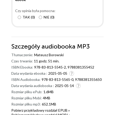
Czy opinia była pomocna:
TAK
(
0
)
NIE
(
0
)
Szczegóły
audiobooka MP3
Tłumaczenie:
Mateusz Borowski
Czas trwania:
11 godz. 51 min.
ISBN Ebooka:
978-83-813-5545-2, 9788381355452
Data wydania ebooka :
2025-05-05
ISBN Audiobooka:
978-83-813-5565-0, 9788381355650
Data wydania audiobooka :
2025-05-14
Rozmiar pliku ePub:
1.6MB
Rozmiar pliku Mobi:
4MB
Rozmiar pliku mp3:
652.1MB
Pobierz przykładowy rozdział EPUB »
Pobierz przykładowy rozdział MOBI »