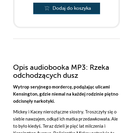
Dodaj do koszyka
Opis
audiobooka MP3
: Rzeka
odchodzących dusz
Wytrop seryjnego mordercę, podążając ulicami
Kensington, gdzie niemal na każdej rodzinie piętno
odcisnęły narkotyki.
Mickey i Kacey nierozłączne siostry. Troszczyły się o
siebie nawzajem, odkąd ich matka przedawkowała. Ale
to było kiedyś. Teraz dzieli je pięć lat milczenia i
Kensington Avenue. Policjantka Mickey patroluje tę