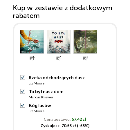
Kup w zestawie z dodatkowym
rabatem
Rzeka odchodzących dusz
Liz Moore
To był nasz dom
Marcus Kliewer
Bóg lasów
Liz Moore
Cena zestawu:
57.42 zł
Zyskujesz: 70.55 zł (-55%)