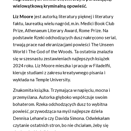
wielowątkową kryminalną opowieść.
Liz Moore
jest autorką literatury pięknej i literatury
faktu, laureatką wielu nagród, m.in. Medici Book Club
Prize, Athenaeum Literary Award, Rome Prize. Na
podstawie Rzeki odchodzących dusz nakręcono serial,
trwają prace nad ekranizacjami powieści The Unseen
World i The God of the Woods. Ta ostatnia znalazła
się w szesnastu zestawieniach najlepszych książek
2024 roku. Liz Moore mieszka i pracuje w Filadelfii,
kieruje studiami z zakresu kreatywnego pisania i
wykłada na Temple University.
Znakomita książka. Trzymająca w napięciu, mocna i
przemyślana. Autorka głęboko współczuje swoim
bohaterom. Rzeka odchodzących dusz to wybitna
powieść, przywodząca na myśl najlepsze dzieła
Dennisa Lehane'a czy Davida Simona. Odwlekałam
czytanie ostatnich stron, bo nie chciałam, żeby się