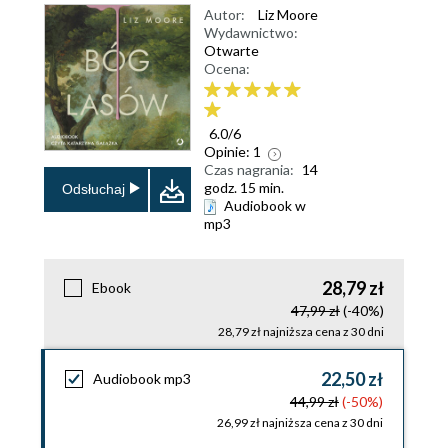
Autor:
Liz Moore
Wydawnictwo:
Otwarte
Ocena:
6.0
/
6
Opinie:
1
Czas nagrania:
14
godz. 15 min.
Odsłuchaj
Audiobook w
mp3
28,79 zł
Ebook
47,99 zł
(-40%)
28,79 zł najniższa cena z 30 dni
22,50 zł
Audiobook mp3
44,99 zł
(-50%)
26,99 zł najniższa cena z 30 dni