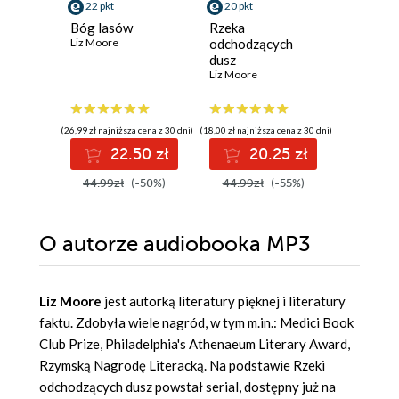
22 pkt
20 pkt
39 pkt
Bóg lasów
Rzeka
Fałszyw
Liz Moore
odchodzących
kandydat
dusz
Rzeszy. 
Liz Moore
Brian Klei
(26,99 zł najniższa cena z 30 dni)
(18,00 zł najniższa cena z 30 dni)
(34,49 zł najni
22.50 zł
20.25 zł
3
44.99zł
(-50%)
44.99zł
(-55%)
49.99z
O autorze
audiobooka MP3
Liz Moore
jest autorką literatury pięknej i literatury
faktu. Zdobyła wiele nagród, w tym m.in.: Medici Book
Club Prize, Philadelphia's Athenaeum Literary Award,
Rzymską Nagrodę Literacką. Na podstawie Rzeki
odchodzących dusz powstał serial, dostępny już na