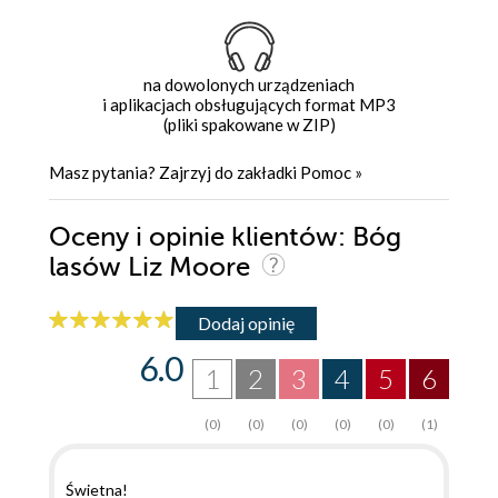
na dowolonych urządzeniach
i aplikacjach obsługujących format MP3
(pliki spakowane w ZIP)
Masz pytania? Zajrzyj do zakładki
Pomoc
»
Oceny i opinie klientów: Bóg
lasów Liz Moore
Dodaj opinię
6.0
1
2
3
4
5
6
(0)
(0)
(0)
(0)
(0)
(1)
Świetna!