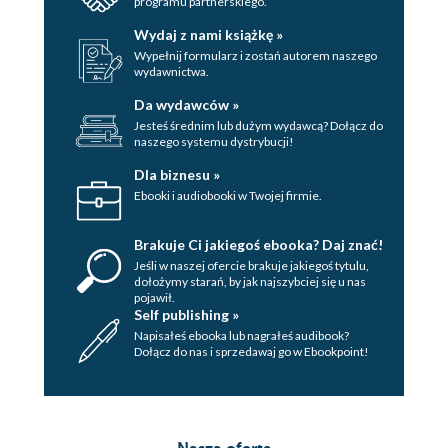
programu partnerskiego.
Wydaj z nami książkę »
Wypełnij formularz i zostań autorem naszego
wydawnictwa.
Da wydawców »
Jesteś średnim lub dużym wydawcą? Dołącz do
naszego systemu dystrybucji!
Dla biznesu »
Ebooki i audiobooki w Twojej firmie.
Brakuje Ci jakiegoś ebooka? Daj znać!
Jeśli w naszej ofercie brakuje jakiegoś tytulu,
dołożymy starań, by jak najszybciej się u nas
pojawił.
Self publishing »
Napisałeś ebooka lub nagrałeś audibook?
Dołącz do nas i sprzedawaj go w Ebookpoint!