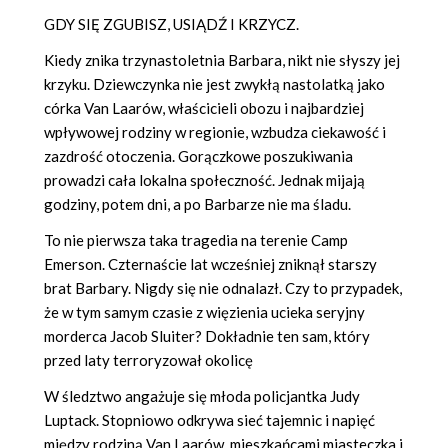
GDY SIĘ ZGUBISZ, USIĄDŹ I KRZYCZ.
Kiedy znika trzynastoletnia Barbara, nikt nie słyszy jej
krzyku. Dziewczynka nie jest zwykłą nastolatką jako
córka Van Laarów, właścicieli obozu i najbardziej
wpływowej rodziny w regionie, wzbudza ciekawość i
zazdrość otoczenia. Gorączkowe poszukiwania
prowadzi cała lokalna społeczność. Jednak mijają
godziny, potem dni, a po Barbarze nie ma śladu.
To nie pierwsza taka tragedia na terenie Camp
Emerson. Czternaście lat wcześniej zniknął starszy
brat Barbary. Nigdy się nie odnalazł. Czy to przypadek,
że w tym samym czasie z więzienia ucieka seryjny
morderca Jacob Sluiter? Dokładnie ten sam, który
przed laty terroryzował okolicę
W śledztwo angażuje się młoda policjantka Judy
Luptack. Stopniowo odkrywa sieć tajemnic i napięć
między rodziną Van Laarów, mieszkańcami miasteczka i