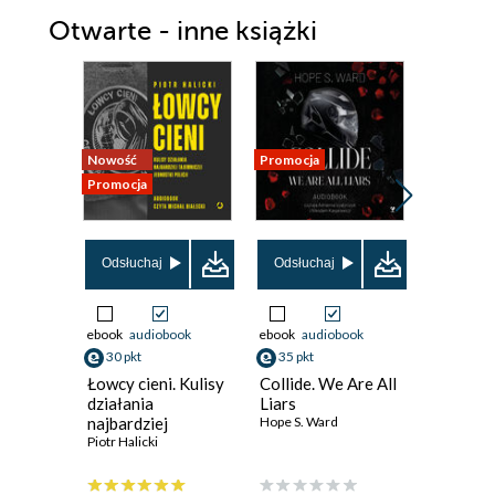
Otwarte - inne książki
Nowość
Promocja
Promocja
Promocja
Odsłuchaj
Odsłuchaj
Odsłuch
ebook
audiobook
ebook
audiobook
ebook
aud
30 pkt
35 pkt
21 pkt
Łowcy cieni. Kulisy
Collide. We Are All
Konkure
działania
Liars
Diana Brz
najbardziej
Hope S. Ward
tajemniczej
Piotr Halicki
jednostki policji