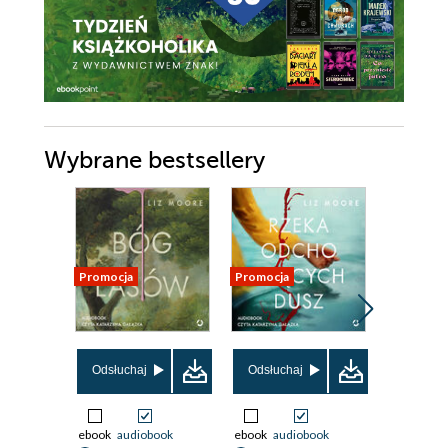
Wybrane bestsellery
Promocja
Promocja
Nowość
Promocja
Odsłuchaj
Odsłuchaj
Odsłuch
ebook
audiobook
ebook
audiobook
ebook
aud