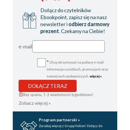
Dołącz do czytelników
Ebookpoint, zapisz się na nasz
newsletter i
odbierz darmowy
prezent
. Czekamy na Ciebie!
e-mail
*
Chcę otrzymywać na podany e-mail
informacje o zniżkach, promocjach oraz
nowościach wydawniczych.
więcej »
DOŁĄCZ TERAZ
Bez spamu, 1-2 wiadomości tygodniowo!
Zobacz więcej »
Program partnerski »
Zarabiaj więcej z Grupą Helion! Dołącz do