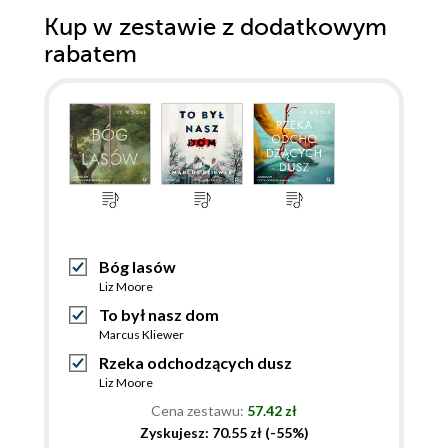
Kup w zestawie z dodatkowym
rabatem
Bóg lasów
Liz Moore
To był nasz dom
Marcus Kliewer
Rzeka odchodzących dusz
Liz Moore
Cena zestawu:
57.42 zł
Zyskujesz: 70.55 zł (-55%)