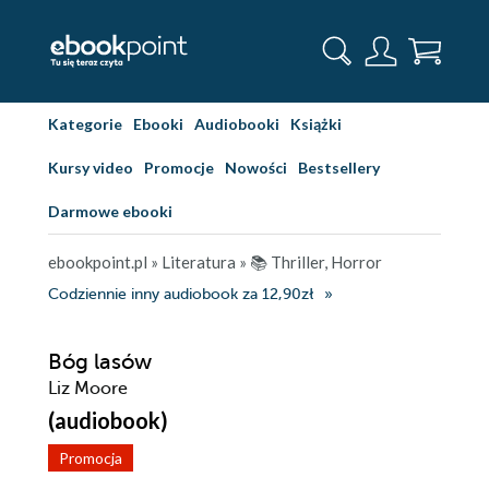
Kategorie
Ebooki
Audiobooki
Książki
Kursy video
Promocje
Nowości
Bestsellery
Darmowe ebooki
ebookpoint.pl
»
Literatura
»
📚 Thriller, Horror
Codziennie inny audiobook za 12,90zł
Bóg lasów
Liz Moore
(audiobook)
Promocja