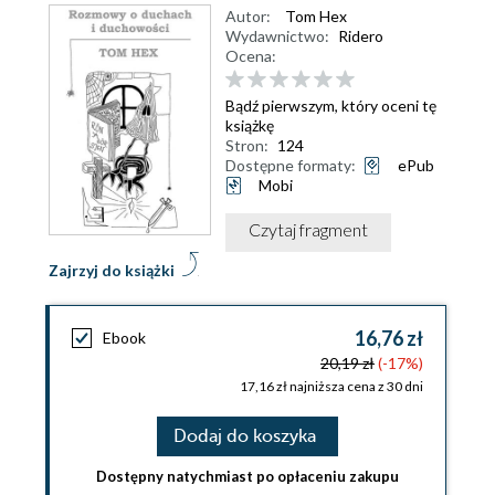
Autor:
Tom Hex
Wydawnictwo:
Ridero
Ocena:
Bądź pierwszym, który oceni tę
książkę
Stron:
124
Dostępne formaty:
ePub
Mobi
Czytaj fragment
Zajrzyj do książki
16,76 zł
Ebook
20,19 zł
(-17%)
17,16 zł najniższa cena z 30 dni
Dodaj do koszyka
Dostępny natychmiast po opłaceniu zakupu