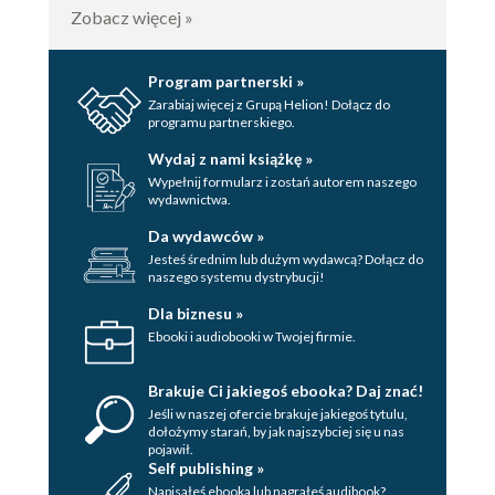
Zobacz więcej »
Program partnerski »
Zarabiaj więcej z Grupą Helion! Dołącz do
programu partnerskiego.
Wydaj z nami książkę »
Wypełnij formularz i zostań autorem naszego
wydawnictwa.
Da wydawców »
Jesteś średnim lub dużym wydawcą? Dołącz do
naszego systemu dystrybucji!
Dla biznesu »
Ebooki i audiobooki w Twojej firmie.
Brakuje Ci jakiegoś ebooka? Daj znać!
Jeśli w naszej ofercie brakuje jakiegoś tytulu,
dołożymy starań, by jak najszybciej się u nas
pojawił.
Self publishing »
Napisałeś ebooka lub nagrałeś audibook?