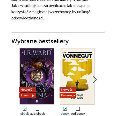
Jak czytać bajki o czarownicach; Jak rozsądnie
korzystać z magicznej wszechmocy, by uniknąć
odpowiedzialności.
Wybrane bestsellery
Nowość
Nowość
Bestseller
Promocja
Promocja
Nowość
Promocja
ebook
audiobook
ebook
audiobook
ebook
aud