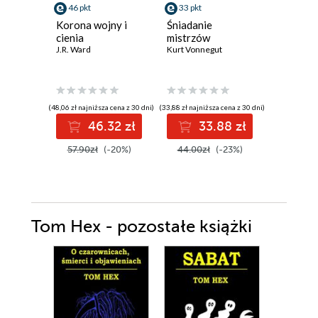
46 pkt
33 pkt
33 pkt
Korona wojny i
Śniadanie
Rzeźnia 
cienia
mistrzów
Kurt Vonn
J.R. Ward
Kurt Vonnegut
(48,06 zł najniższa cena z 30 dni)
(33,88 zł najniższa cena z 30 dni)
(33,88 zł najni
46.32 zł
33.88 zł
3
57.90zł
(-20%)
44.00zł
(-23%)
44.00z
Tom Hex - pozostałe książki