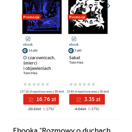
Promocja
Promocja
Promocja
ebook
ebook
ebook
16 pkt
3 pkt
25 pkt
O czarownicach,
Sabat
Księga S
śmierci
Tom Hex
Podsta
i objawieniach
starożyt
Tom Hex
nowocze
Tom Hex
sferyczn
tachiono
neutrin
(17,16 zł najniższa cena z 30 dni)
(3,43 zł najniższa cena z 30 dni)
(7,90 zł najniż
16.76 zł
3.35 zł
2
20.19zł
(-17%)
4.04zł
(-17%)
30.00z
Ebooka
"Rozmowy o duchach