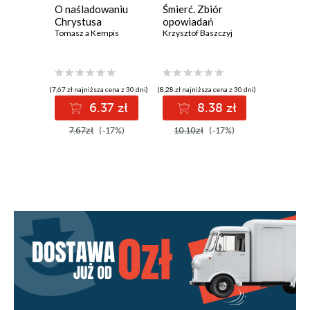
O naśladowaniu
Śmierć. Zbiór
Domek. 
Chrystusa
opowiadań
poezji
Tomasz a Kempis
Krzysztof Baszczyj
Krzysztof 
(7,67 zł najniższa cena z 30 dni)
(8,28 zł najniższa cena z 30 dni)
(8,59 zł najniż
6.37 zł
8.38 zł
8
7.67zł
(-17%)
10.10zł
(-17%)
10.10z