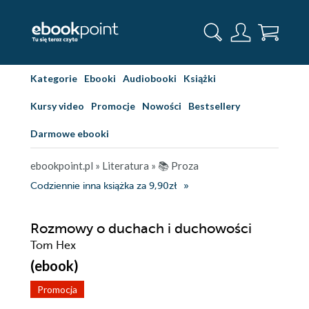
Kategorie
Ebooki
Audiobooki
Książki
Kursy video
Promocje
Nowości
Bestsellery
Darmowe ebooki
ebookpoint.pl
»
Literatura
»
📚 Proza
Codziennie inna książka za 9,90zł
Rozmowy o duchach i duchowości
Tom Hex
(ebook)
Promocja