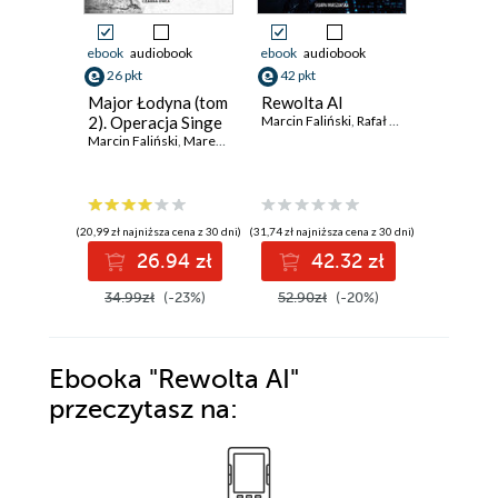
ebook
audiobook
ebook
audiobook
ebook
aud
26 pkt
42 pkt
30 pkt
Major Łodyna (tom
Rewolta AI
Indyjska
2). Operacja Singe
Marcin Faliński
,
Rafał Barnaś
Marcin Fal
Marcin Faliński
,
Marek Kozubal
(20,99 zł najniższa cena z 30 dni)
(31,74 zł najniższa cena z 30 dni)
(22,90 zł najni
26.94 zł
42.32 zł
3
34.99zł
(-23%)
52.90zł
(-20%)
39.99z
Ebooka
"Rewolta AI"
przeczytasz na: