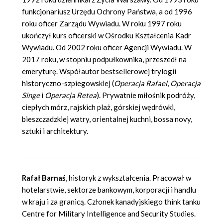
funkcjonariusz Urzędu Ochrony Państwa, a od 1996
roku oficer Zarządu Wywiadu. W roku 1997 roku
ukończył kurs oficerski w Ośrodku Kształcenia Kadr
Wywiadu. Od 2002 roku oficer Agencji Wywiadu. W
2017 roku, w stopniu podpułkownika, przeszedł na
emeryturę. Współautor bestsellerowej trylogii
historyczno-szpiegowskiej (
Operacja Rafael
,
Operacja
Singe
i
Operacja Retea
). Prywatnie miłośnik podróży,
ciepłych mórz, rajskich plaż, górskiej wędrówki,
bieszczadzkiej watry, orientalnej kuchni, bossa novy,
sztuki i architektury.
Rafał Barnaś
, historyk z wykształcenia. Pracował w
hotelarstwie, sektorze bankowym, korporacji i handlu
w kraju i za granicą. Członek kanadyjskiego think tanku
Centre for Military Intelligence and Security Studies.