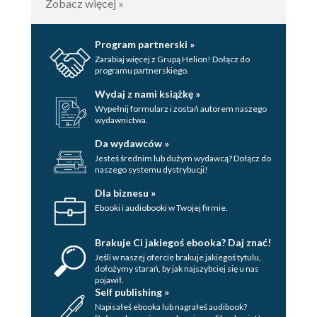
Zobacz więcej »
Program partnerski »
Zarabiaj więcej z Grupą Helion! Dołącz do
programu partnerskiego.
Wydaj z nami książkę »
Wypełnij formularz i zostań autorem naszego
wydawnictwa.
Da wydawców »
Jesteś średnim lub dużym wydawcą? Dołącz do
naszego systemu dystrybucji!
Dla biznesu »
Ebooki i audiobooki w Twojej firmie.
Brakuje Ci jakiegoś ebooka? Daj znać!
Jeśli w naszej ofercie brakuje jakiegoś tytulu,
dołożymy starań, by jak najszybciej się u nas
pojawił.
Self publishing »
Napisałeś ebooka lub nagrałeś audibook?