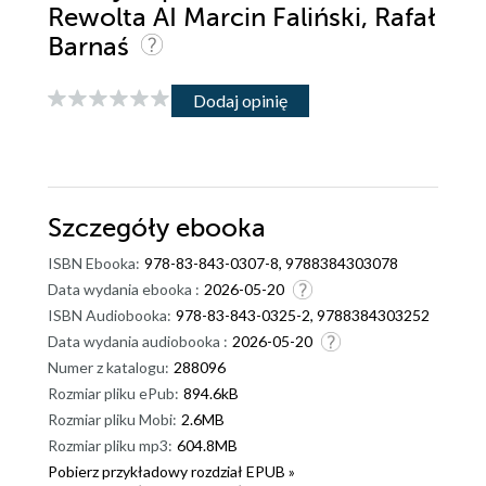
Rewolta AI Marcin Faliński, Rafał
Barnaś
Dodaj opinię
Szczegóły
ebooka
ISBN Ebooka:
978-83-843-0307-8, 9788384303078
Data wydania ebooka :
2026-05-20
ISBN Audiobooka:
978-83-843-0325-2, 9788384303252
Data wydania audiobooka :
2026-05-20
Numer z katalogu:
288096
Rozmiar pliku ePub:
894.6kB
Rozmiar pliku Mobi:
2.6MB
Rozmiar pliku mp3:
604.8MB
Pobierz przykładowy rozdział EPUB »