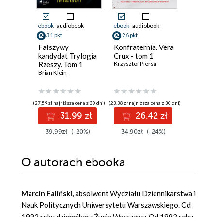
Promocja
ebook
audiobook
ebook
audiobook
ebook
31 pkt
26 pkt
30 pkt
Fałszywy
Konfraternia. Vera
Przybys
kandydat Trylogia
Crux - tom 1
Keigo Hig
Rzeszy. Tom 1
Krzysztof Piersa
Brian Klein
(27,59 zł najniższa cena z 30 dni)
(23,38 zł najniższa cena z 30 dni)
(30,08 zł najni
31.99 zł
26.42 zł
3
39.99zł
(-20%)
34.90zł
(-24%)
44.90z
O autorach
ebooka
Marcin Faliński,
absolwent Wydziału Dziennikarstwa i
Nauk Politycznych Uniwersytetu Warszawskiego. Od
1992 roku dziennikarz Życia Warszawy. Od 1993 roku