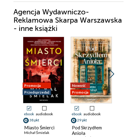
Agencja Wydawniczo-
Reklamowa Skarpa Warszawska
- inne książki
Promocja
Nowość
Nowość
Przedsprzedaż
Promocja
Promocja
ebook
audiobook
ebook
audiobook
ebook
aud
38 pkt
29 pkt
39 pkt
Miasto Śmierci
Pod Skrzydłem
Nowojor
Michał Śmielak
Anioła
Maciej Ka