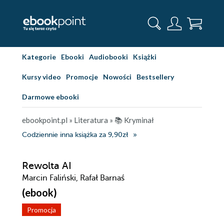
Kategorie
Ebooki
Audiobooki
Książki
Kursy video
Promocje
Nowości
Bestsellery
Darmowe ebooki
ebookpoint.pl
»
Literatura
»
📚 Kryminał
Codziennie inna książka za 9,90zł
Rewolta AI
Marcin Faliński, Rafał Barnaś
(ebook)
Promocja