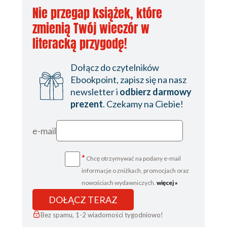
Nie przegap książek, które
zmienią Twój wieczór w
literacką przygodę!
Dołącz do czytelników
Ebookpoint, zapisz się na nasz
newsletter i
odbierz darmowy
prezent
. Czekamy na Ciebie!
e-mail
*
Chcę otrzymywać na podany e-mail
informacje o zniżkach, promocjach oraz
nowościach wydawniczych.
więcej »
DOŁĄCZ TERAZ
Bez spamu, 1-2 wiadomości tygodniowo!