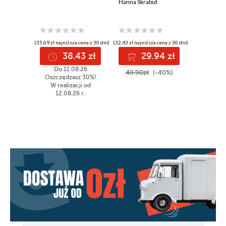
Hanna Skrabut
(35,69 zł najniższa cena z 30 dni)
(32,43 zł najniższa cena z 30 dni)
(32,43 zł najni
38.43 zł
29.94 zł
3
Do 11.08.26
49.90zł
(-40%)
49.90z
Oszczędzasz 30%!
W realizacji od
12.08.26 r.