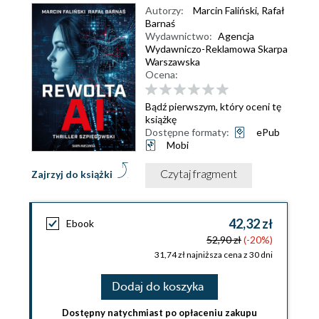
Autorzy:
Marcin Faliński
,
Rafał
Barnaś
Wydawnictwo:
Agencja
Wydawniczo-Reklamowa Skarpa
Warszawska
Ocena:
Bądź pierwszym, który oceni tę
książkę
Dostępne formaty:
ePub
Mobi
Czytaj fragment
Zajrzyj do książki
42,32 zł
Ebook
52,90 zł
(-20%)
31,74 zł najniższa cena z 30 dni
Dodaj do koszyka
Dostępny natychmiast po opłaceniu zakupu