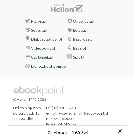
Helion.pl
Onepress.pl
Sensus.pl
Editio.pl
DlaBystrzakow.pl
Bezdroza.pl
Videopoint.pl
Beya.pl
Czytalisek.pl
Sploty
Biblio.Ebookpoint.pl
© Helion 1991-2026
Helion.pl sp. z o.o.
tel. (32) 230-98-63
ul. Kościuszki 1c
e-mail:
[wyświetl email]@ebookpoint.pl
44-100 Gliwice
NIP: 6312636254
Regon: 241989027
Ebook
19,92 zł
Designed with ♥ by
Tonik.pl