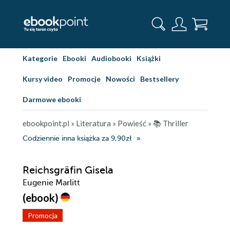
Kategorie
Ebooki
Audiobooki
Książki
Kursy video
Promocje
Nowości
Bestsellery
Darmowe ebooki
ebookpoint.pl
»
Literatura
»
Powieść
»
📚 Thriller
Codziennie inna książka za 9,90zł
Reichsgräfin Gisela
Eugenie Marlitt
(ebook)
Promocja