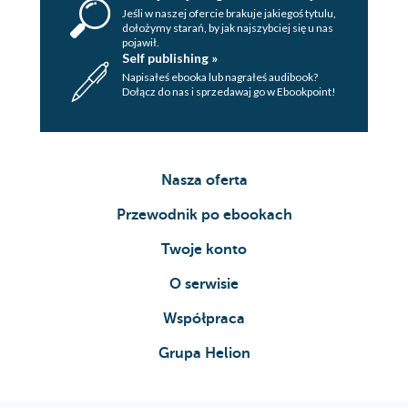
Jeśli w naszej ofercie brakuje jakiegoś tytulu,
dołożymy starań, by jak najszybciej się u nas
pojawił.
Self publishing »
Napisałeś ebooka lub nagrałeś audibook?
Dołącz do nas i sprzedawaj go w Ebookpoint!
Nasza oferta
Przewodnik po ebookach
Twoje konto
O serwisie
Współpraca
Grupa Helion