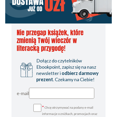
Nie przegap książek, które
zmienią Twój wieczór w
literacką przygodę!
Dołącz do czytelników
Ebookpoint, zapisz się na nasz
newsletter i
odbierz darmowy
prezent
. Czekamy na Ciebie!
e-mail
*
Chcę otrzymywać na podany e-mail
informacje o zniżkach, promocjach oraz