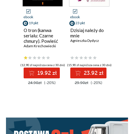
ebook
ebook
ebook
19 pkt
23 pkt
23 pkt
O tron (kanwa
Dzisiaj należy do
Marzeni
serialu: Czarne
mnie
termine
chmury). Powieść
Agnieszka Dydycz
Agnieszka
historyczna z XVII
Adam Krechowiecki
wieku
(12,90 zł najniższa cena z 30 dni)
(15,90 zł najniższa cena z 30 dni)
(15,90 zł najni
19.92 zł
23.92 zł
2
24.90zł
(-20%)
29.90zł
(-20%)
29.90z