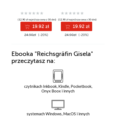
(12,90 zł najniższa cena z 30 dni)
(12,90 zł najniższa cena z 30 dni)
(12,90 zł najni
19.92 zł
19.92 zł
1
24.90zł
(-20%)
24.90zł
(-20%)
24.90z
Ebooka
"Reichsgräfin Gisela"
przeczytasz na:
czytnikach Inkbook, Kindle, Pocketbook,
Onyx Boox i innych
systemach Windows, MacOS i innych