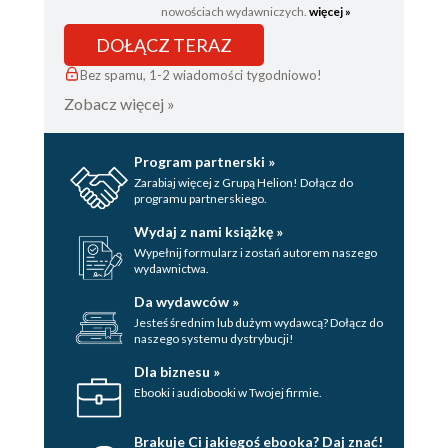
nowościach wydawniczych.
więcej »
DOŁĄCZ TERAZ
Bez spamu, 1-2 wiadomości tygodniowo!
Zobacz więcej »
Program partnerski »
Zarabiaj więcej z Grupą Helion! Dołącz do
programu partnerskiego.
Wydaj z nami książkę »
Wypełnij formularz i zostań autorem naszego
wydawnictwa.
Da wydawców »
Jesteś średnim lub dużym wydawcą? Dołącz do
naszego systemu dystrybucji!
Dla biznesu »
Ebooki i audiobooki w Twojej firmie.
Brakuje Ci jakiegoś ebooka? Daj znać!