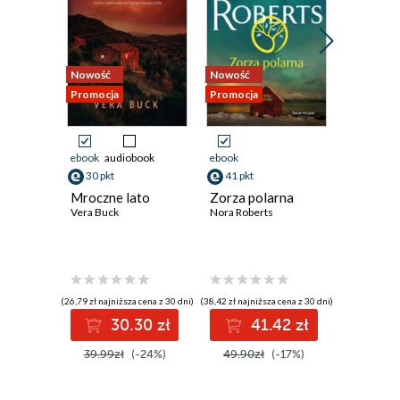
Nowość
Nowość
Nowość
Promocja
Promocja
Promocja
ebook
audiobook
ebook
ebook
aud
30 pkt
41 pkt
30 pkt
Mroczne lato
Zorza polarna
Białe T
Vera Buck
Nora Roberts
Marta Zab
(26,79 zł najniższa cena z 30 dni)
(38,42 zł najniższa cena z 30 dni)
(23,99 zł najni
30.30 zł
41.42 zł
3
39.99zł
(-24%)
49.90zł
(-17%)
39.99z