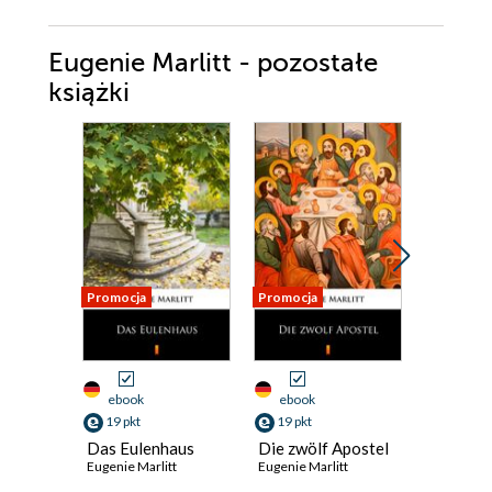
Eugenie Marlitt - pozostałe
książki
Promocja
Promocja
Promocja
ebook
ebook
ebook
19 pkt
19 pkt
19 pkt
Das Eulenhaus
Die zwölf Apostel
Die Frau
Eugenie Marlitt
Eugenie Marlitt
Karfunke
Eugenie Ma