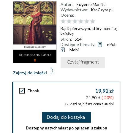
Autor:
Eugenie Marlitt
Wydawnictwo:
KtoCzyta.pl
Ocena:
Bądź pierwszym, który oceni tę
książkę
Stron:
514
Dostępne formaty:
ePub
Mobi
Czytaj fragment
Zajrzyj do książki
19,92 zł
Ebook
24,90 zł
(-20%)
12,90 zł najniższa cena z 30 dni
Dodaj do koszyka
Dostępny natychmiast po opłaceniu zakupu