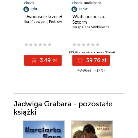
ebook
ebook
audiobook
ebook
3 pkt
39 pkt
24 pkt
Dwanaście krzeseł
Wiatr od morza.
Obcy
Ilia Ilf
,
Jewgenij Pietrow
Sztorm
Albert Ca
Magdalena Witkiewicz
(39,28 zł najniższa cena z 30 dni)
(24,60 zł najni
3.49 zł
39.76 zł
2
47.90zł
(-17%)
30.00z
Jadwiga Grabara - pozostałe
książki