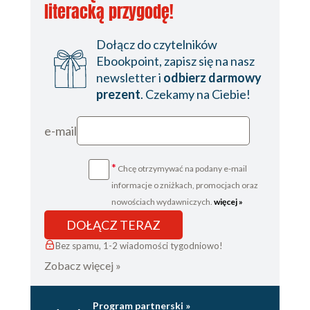
literacką przygodę!
Dołącz do czytelników
Ebookpoint, zapisz się na nasz
newsletter i
odbierz darmowy
prezent
. Czekamy na Ciebie!
e-mail
*
Chcę otrzymywać na podany e-mail
informacje o zniżkach, promocjach oraz
nowościach wydawniczych.
więcej »
DOŁĄCZ TERAZ
Bez spamu, 1-2 wiadomości tygodniowo!
Zobacz więcej »
Program partnerski »