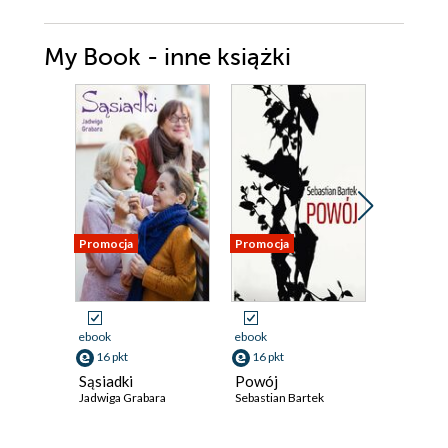
My Book - inne książki
Promocja
Promocja
Promocja
ebook
ebook
ebook
16 pkt
16 pkt
16 pkt
Sąsiadki
Powój
W labiry
Jadwiga Grabara
Sebastian Bartek
Klaudia Wi