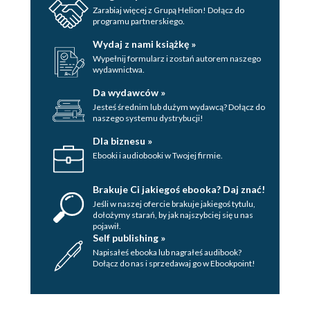
Zarabiaj więcej z Grupą Helion! Dołącz do
programu partnerskiego.
Wydaj z nami książkę »
Wypełnij formularz i zostań autorem naszego
wydawnictwa.
Da wydawców »
Jesteś średnim lub dużym wydawcą? Dołącz do
naszego systemu dystrybucji!
Dla biznesu »
Ebooki i audiobooki w Twojej firmie.
Brakuje Ci jakiegoś ebooka? Daj znać!
Jeśli w naszej ofercie brakuje jakiegoś tytulu,
dołożymy starań, by jak najszybciej się u nas
pojawił.
Self publishing »
Napisałeś ebooka lub nagrałeś audibook?
Dołącz do nas i sprzedawaj go w Ebookpoint!