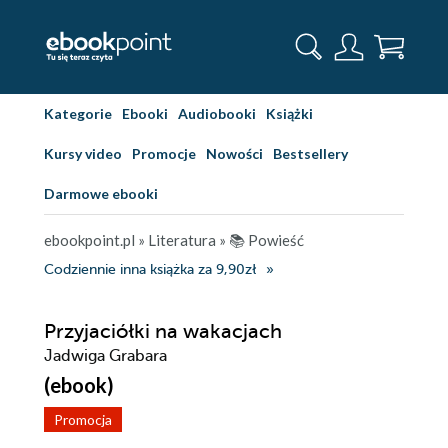
Kategorie
Ebooki
Audiobooki
Książki
Kursy video
Promocje
Nowości
Bestsellery
Darmowe ebooki
ebookpoint.pl
»
Literatura
»
📚 Powieść
Codziennie inna książka za 9,90zł
Przyjaciółki na wakacjach
Jadwiga Grabara
(ebook)
Promocja