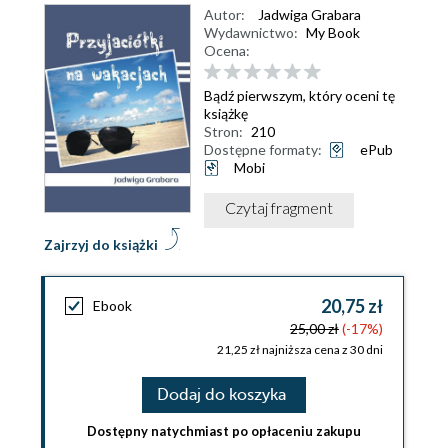
Autor:
Jadwiga Grabara
Wydawnictwo:
My Book
Ocena:
Bądź pierwszym, który oceni tę
książkę
Stron:
210
Dostępne formaty:
ePub
Mobi
Czytaj fragment
Zajrzyj do książki
20,75 zł
Ebook
25,00 zł
(-17%)
21,25 zł najniższa cena z 30 dni
Dodaj do koszyka
Dostępny natychmiast po opłaceniu zakupu