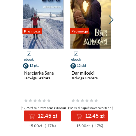
Promocja
Promocja
Promocja
ebook
ebook
ebook
12 pkt
12 pkt
12 pkt
Narciarka Sara
Dar miłości
Seniork
Jadwiga Grabara
Jadwiga Grabara
Jadwiga G
(12,75 zł najniższa cena z 30 dni)
(12,75 zł najniższa cena z 30 dni)
(4,15 zł najniż
12.45 zł
12.45 zł
1
15.00zł
(-17%)
15.00zł
(-17%)
15.00z