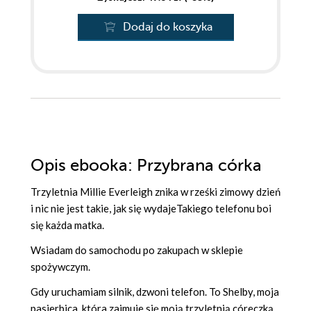
Dodaj do koszyka
Opis
ebooka
: Przybrana córka
Trzyletnia Millie Everleigh znika w rześki zimowy dzień
i nic nie jest takie, jak się wydajeTakiego telefonu boi
się każda matka.
Wsiadam do samochodu po zakupach w sklepie
spożywczym.
Gdy uruchamiam silnik, dzwoni telefon. To Shelby, moja
pasierbica, która zajmuje się moją trzyletnią córeczką,