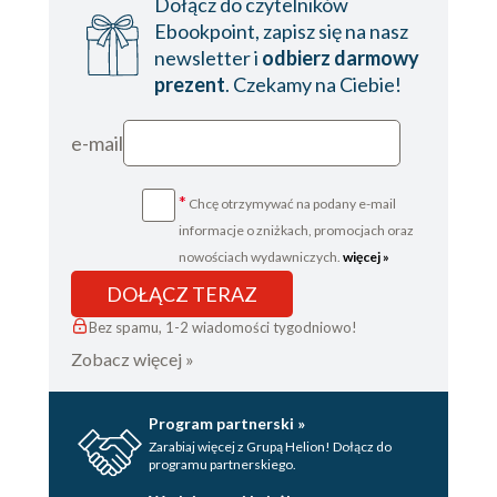
Dołącz do czytelników
Rozdział dwudziesty dziewiąty
Ebookpoint, zapisz się na nasz
Rozdział trzydziesty
newsletter i
odbierz darmowy
prezent
. Czekamy na Ciebie!
Rozdział trzydziesty pierwszy
Rozdział trzydziesty drugi
e-mail
Rozdział trzydziesty trzeci
*
Chcę otrzymywać na podany e-mail
Rozdział trzydziesty czwarty
informacje o zniżkach, promocjach oraz
Rozdział trzydziesty piąty
nowościach wydawniczych.
więcej »
Rozdział trzydziesty szósty
DOŁĄCZ TERAZ
Rozdział trzydziesty siódmy
Bez spamu, 1-2 wiadomości tygodniowo!
Zobacz więcej »
Rozdział trzydziesty ósmy
Rozdział trzydziesty dziewiąty
Program partnerski »
Rozdział czterdziesty
Zarabiaj więcej z Grupą Helion! Dołącz do
programu partnerskiego.
Rozdział czterdziesty pierwszy