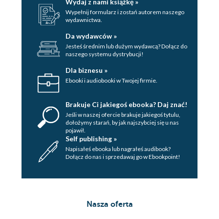
Wydaj z nami książkę »
Rozdział czterdziesty drugi
Wypełnij formularz i zostań autorem naszego
wydawnictwa.
Rozdział czterdziesty trzeci
Da wydawców »
Jesteś średnim lub dużym wydawcą? Dołącz do
Rozdział czterdziesty czwarty
naszego systemu dystrybucji!
Rozdział czterdziesty piąty
Dla biznesu »
Ebooki i audiobooki w Twojej firmie.
Rozdział czterdziesty szósty
Rozdział czterdziesty siódmy
Brakuje Ci jakiegoś ebooka? Daj znać!
Jeśli w naszej ofercie brakuje jakiegoś tytulu,
Rozdział czterdziesty ósmy
dołożymy starań, by jak najszybciej się u nas
pojawił.
Epilog
Self publishing »
Napisałeś ebooka lub nagrałeś audibook?
LIST OD NICOLE
Dołącz do nas i sprzedawaj go w Ebookpoint!
PODZIĘKOWANIA
Reklama
Nasza oferta
Spis treści