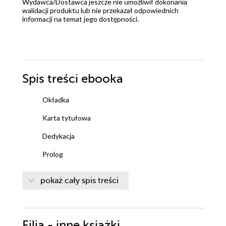
Wydawca/Dostawca jeszcze nie umożliwił dokonania
walidacji produktu lub nie przekazał odpowiednich
informacji na temat jego dostępności.
Spis treści
ebooka
Okładka
Karta tytułowa
Dedykacja
Prolog
Rozdział pierwszy
pokaż cały spis treści
Rozdział drugi
Rozdział trzeci
Filia - inne książki