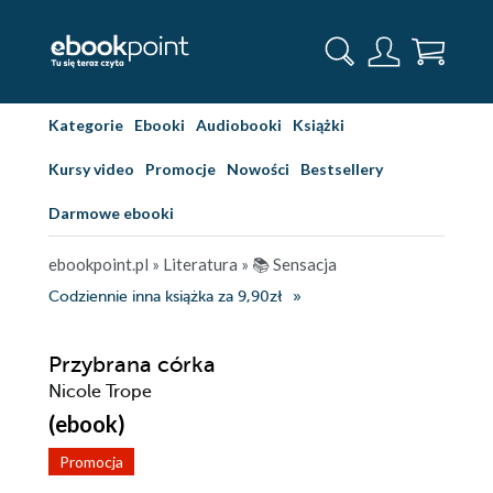
Kategorie
Ebooki
Audiobooki
Książki
Kursy video
Promocje
Nowości
Bestsellery
Darmowe ebooki
ebookpoint.pl
»
Literatura
»
📚 Sensacja
Codziennie inna książka za 9,90zł
Przybrana córka
Nicole Trope
(ebook)
Promocja