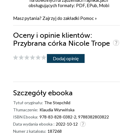
na dowolnych urządzeniach i aplikacjach
obsługujących formaty: PDF, EPub, Mobi
Masz pytania? Zajrzyj do zakładki
Pomoc
»
Oceny i opinie klientów:
Przybrana córka Nicole Trope
Dodaj opinię
Szczegóły
ebooka
Tytuł oryginału:
The Stepchild
Tłumaczenie:
Klaudia Wyrwińska
ISBN Ebooka:
978-83-828-0382-2, 9788382803822
Data wydania ebooka :
2022-10-12
Numer z katalogu:
187268