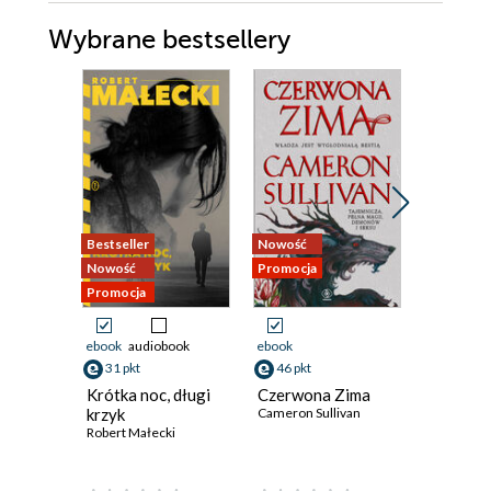
Wybrane bestsellery
Bestseller
Nowość
Nowość
Nowość
Promocja
Promocja
Promocja
ebook
audiobook
ebook
ebook
aud
31 pkt
46 pkt
34 pkt
Krótka noc, długi
Czerwona Zima
Ktoś był
krzyk
Cameron Sullivan
nami
Robert Małecki
Daniel Hur