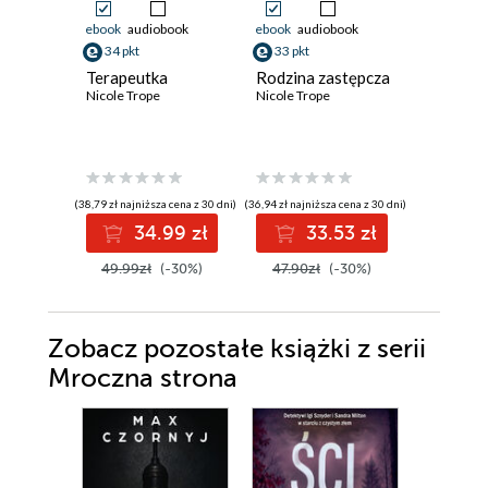
ebook
audiobook
ebook
audiobook
ebook
34 pkt
33 pkt
21 pkt
Terapeutka
Rodzina zastępcza
Gdzie je
Nicole Trope
Nicole Trope
synku?
Nicole Tro
(38,79 zł najniższa cena z 30 dni)
(36,94 zł najniższa cena z 30 dni)
(23,03 zł najni
34.99 zł
33.53 zł
2
49.99zł
(-30%)
47.90zł
(-30%)
32.90z
Zobacz pozostałe książki z serii
Mroczna strona