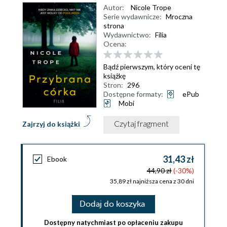
Autor:
Nicole Trope
Serie wydawnicze:
Mroczna
strona
Wydawnictwo:
Filia
Ocena:
Bądź pierwszym, który oceni tę
książkę
Stron:
296
Dostępne formaty:
ePub
Mobi
Czytaj fragment
Zajrzyj do książki
31,43 zł
Ebook
44,90 zł
(-30%)
35,89 zł najniższa cena z 30 dni
Dodaj do koszyka
Dostępny natychmiast po opłaceniu zakupu