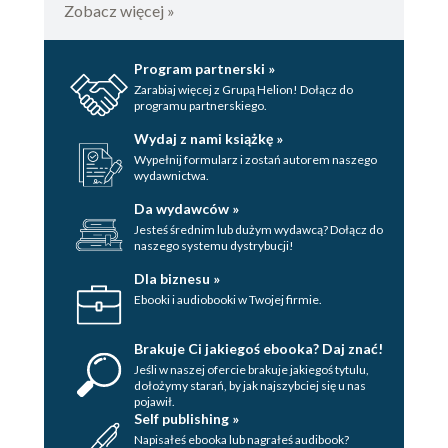
Zobacz więcej »
Rozdział trzydziesty dziewiąty
Rozdział czterdziesty
Program partnerski »
Rozdział czterdziesty pierwszy
Zarabiaj więcej z Grupą Helion! Dołącz do
programu partnerskiego.
Rozdział czterdziesty drugi
Wydaj z nami książkę »
Rozdział czterdziesty trzeci
Wypełnij formularz i zostań autorem naszego
wydawnictwa.
Rozdział czterdziesty czwarty
Da wydawców »
Jesteś średnim lub dużym wydawcą? Dołącz do
Rozdział czterdziesty piąty
naszego systemu dystrybucji!
Rozdział czterdziesty szósty
Dla biznesu »
Ebooki i audiobooki w Twojej firmie.
Rozdział czterdziesty siódmy
Rozdział czterdziesty ósmy
Brakuje Ci jakiegoś ebooka? Daj znać!
Jeśli w naszej ofercie brakuje jakiegoś tytulu,
Rozdział czterdziesty dziewiąty
dołożymy starań, by jak najszybciej się u nas
pojawił.
Podziękowania
Self publishing »
Napisałeś ebooka lub nagrałeś audibook?