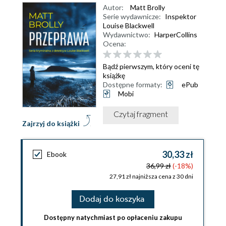
Autor:
Matt Brolly
Serie wydawnicze:
Inspektor
Louise Blackwell
Wydawnictwo:
HarperCollins
Ocena:
Bądź pierwszym, który oceni tę
książkę
Dostępne formaty:
ePub
Mobi
Czytaj fragment
Zajrzyj do książki
30,33 zł
Ebook
36,99 zł
(-18%)
27,91 zł najniższa cena z 30 dni
Dodaj do koszyka
Dostępny natychmiast po opłaceniu zakupu