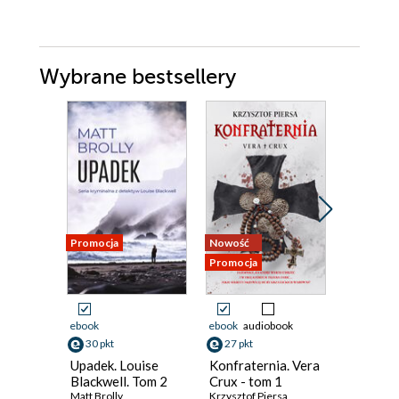
Wybrane bestsellery
Promocja
Nowość
Nowość
Promocja
Promocja
ebook
ebook
audiobook
ebook
aud
30 pkt
27 pkt
42 pkt
Upadek. Louise
Konfraternia. Vera
Cisza, kt
Blackwell. Tom 2
Crux - tom 1
Emilia Sze
Matt Brolly
Krzysztof Piersa