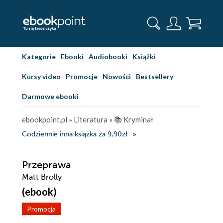
Kategorie
Ebooki
Audiobooki
Książki
Kursy video
Promocje
Nowości
Bestsellery
Darmowe ebooki
ebookpoint.pl
»
Literatura
»
📚 Kryminał
Codziennie inna książka za 9,90zł
Przeprawa
Matt Brolly
(ebook)
Promocja