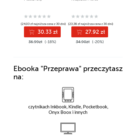
(24,03 zł najniższa cena z 30 dni)
(23,38 zł najniższa cena z 30 dni)
(34,39 zł najni
30.33 zł
27.92 zł
4
36.99zł
(-18%)
34.90zł
(-20%)
52.90z
Ebooka
"Przeprawa"
przeczytasz
na:
czytnikach Inkbook, Kindle, Pocketbook,
Onyx Boox i innych