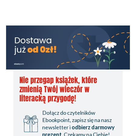
Nie przegap książek, które
zmienią Twój wieczór w
literacką przygodę!
Dołącz do czytelników
Ebookpoint, zapisz się na nasz
newsletter i
odbierz darmowy
prezent
. Czekamy na Ciebie!