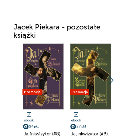
Jacek Piekara - pozostałe
książki
Promocja
Promocja
Promocja
ebook
ebook
ebook
24 pkt
27 pkt
24 pkt
Ja, inkwizytor (#8).
Ja, inkwizytor (#9).
Ja, inkwi