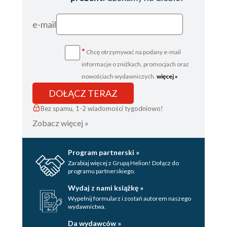
e-mail
*
Chcę otrzymywać na podany e-mail
informacje o zniżkach, promocjach oraz
nowościach wydawniczych.
więcej »
DOŁĄCZ TERAZ
Bez spamu, 1-2 wiadomości tygodniowo!
Zobacz więcej »
Program partnerski »
Zarabiaj więcej z Grupą Helion! Dołącz do
programu partnerskiego.
Wydaj z nami książkę »
Wypełnij formularz i zostań autorem naszego
wydawnictwa.
Da wydawców »