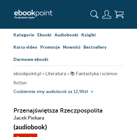
Kategorie
Ebooki
Audiobooki
Książki
Kursy video
Promocje
Nowości
Bestsellery
Darmowe ebooki
ebookpoint.pl
»
Literatura
»
📚 Fantastyka i science-
fiction
Codziennie inny audiobook za 12,90zł
Przenajświętsza Rzeczpospolita
Jacek Piekara
(audiobook)