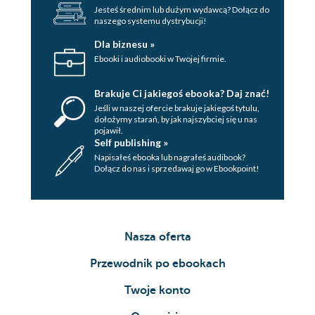
Jesteś średnim lub dużym wydawcą? Dołącz do
naszego systemu dystrybucji!
Dla biznesu »
Ebooki i audiobooki w Twojej firmie.
Brakuje Ci jakiegoś ebooka? Daj znać!
Jeśli w naszej ofercie brakuje jakiegoś tytulu,
dołożymy starań, by jak najszybciej się u nas
pojawił.
Self publishing »
Napisałeś ebooka lub nagrałeś audibook?
Dołącz do nas i sprzedawaj go w Ebookpoint!
Nasza oferta
Przewodnik po ebookach
Twoje konto