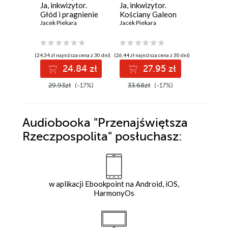
Ja, inkwizytor.
Ja, inkwizytor.
Ja, inkwi
Głód i pragnienie
Kościany Galeon
Dotyk z
Jacek Piekara
Jacek Piekara
Jacek Piek
(24,34 zł najniższa cena z 30 dni)
(26,44 zł najniższa cena z 30 dni)
(23,44 zł najni
24.84 zł
27.95 zł
2
29.93zł
(-17%)
33.68zł
(-17%)
29.93z
Audiobooka
"Przenajświętsza
Rzeczpospolita"
posłuchasz:
w aplikacji Ebookpoint na Android, iOS,
HarmonyOs