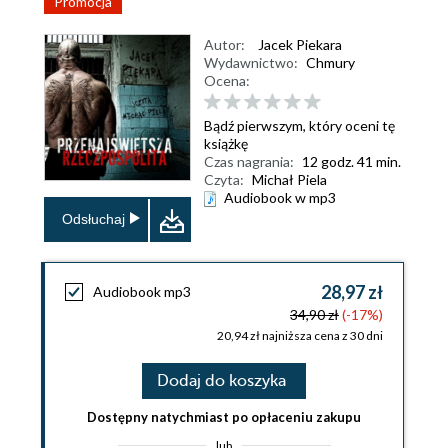
Promocja
Autor:
Jacek Piekara
Wydawnictwo:
Chmury
Ocena:
Bądź pierwszym, który oceni tę
książkę
Czas nagrania:
12 godz. 41 min.
Czyta:
Michał Piela
Audiobook w mp3
Odsłuchaj
28,97 zł
Audiobook mp3
34,90 zł
(-17%)
20,94 zł najniższa cena z 30 dni
Dodaj do koszyka
Dostępny natychmiast po opłaceniu zakupu
lub