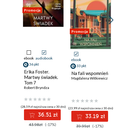
Promocja
Promocja
Promocja
Odsłuch
ebook
audiobook
ebook
aud
ebook
36 pkt
33 pkt
33 pkt
Erika Foster.
Kto zabi
Na fali wspomnień
Martwy świadek.
Wieczor
Magdalena Witkiewicz
Tom 7
Janusz Sz
Robert Bryndza
(28,59 zł najniższa cena z 30 dni)
(23,94 zł najni
(23,99 zł najniższa cena z 30 dni)
36.51 zł
3
33.19 zł
43.98zł
(-17%)
39.90z
39.99zł
(-17%)