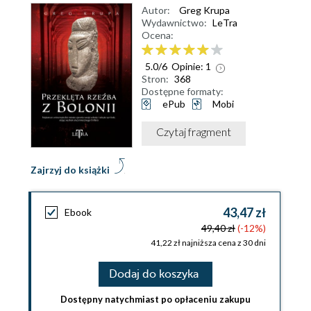
Autor:
Greg Krupa
Wydawnictwo:
LeTra
Ocena:
5.0
/
6
Opinie:
1
Stron:
368
Dostępne formaty:
ePub
Mobi
Czytaj fragment
Zajrzyj do książki
43,47 zł
Ebook
49,40 zł
(-12%)
41,22 zł najniższa cena z 30 dni
Dodaj do koszyka
Dostępny natychmiast po opłaceniu zakupu