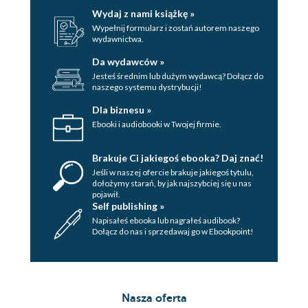
Wydaj z nami książkę »
Wypełnij formularz i zostań autorem naszego
wydawnictwa.
Da wydawców »
Jesteś średnim lub dużym wydawcą? Dołącz do
naszego systemu dystrybucji!
Dla biznesu »
Ebooki i audiobooki w Twojej firmie.
Brakuje Ci jakiegoś ebooka? Daj znać!
Jeśli w naszej ofercie brakuje jakiegoś tytulu,
dołożymy starań, by jak najszybciej się u nas
pojawił.
Self publishing »
Napisałeś ebooka lub nagrałeś audibook?
Dołącz do nas i sprzedawaj go w Ebookpoint!
Nasza oferta