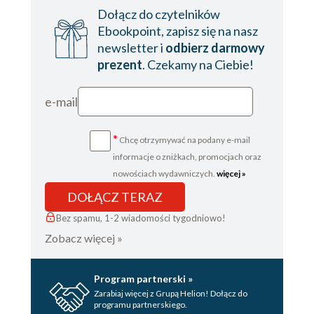
Dołącz do czytelników
Ebookpoint, zapisz się na nasz
newsletter i
odbierz darmowy
prezent
. Czekamy na Ciebie!
e-mail
*
Chcę otrzymywać na podany e-mail
informacje o zniżkach, promocjach oraz
nowościach wydawniczych.
więcej »
DOŁĄCZ TERAZ
Bez spamu, 1-2 wiadomości tygodniowo!
Zobacz więcej »
Program partnerski »
Zarabiaj więcej z Grupą Helion! Dołącz do
programu partnerskiego.