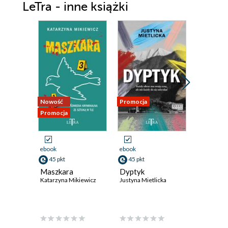
LeTra - inne książki
Nowość
Promocja
Promocja
Promocja
ebook
ebook
ebook
45 pkt
45 pkt
45 pkt
Maszkara
Dyptyk
Zmowa t
Katarzyna Mikiewicz
Justyna Mietlicka
Barbara Ba