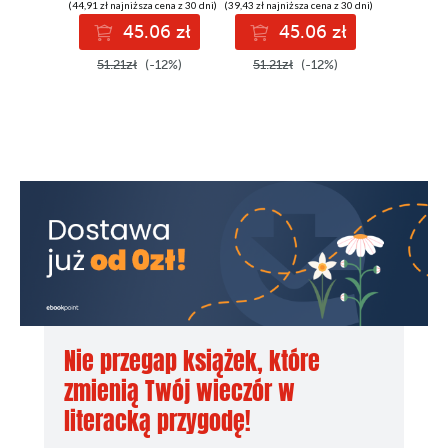
(44,91 zł najniższa cena z 30 dni)
(39,43 zł najniższa cena z 30 dni)
(42,72 zł najni
45.06 zł
45.06 zł
4
51.21zł
(-12%)
51.21zł
(-12%)
51.21z
Nie przegap książek, które
zmienią Twój wieczór w
literacką przygodę!