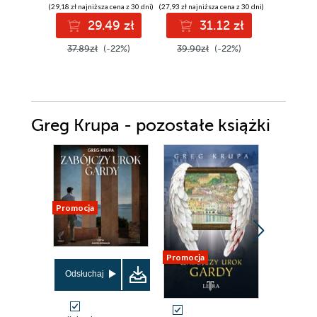
(29,18 zł najniższa cena z 30 dni)
(27,93 zł najniższa cena z 30 dni)
(23,38 zł najni
29.49 zł
31.12 zł
2
37.89zł
(-22%)
39.90zł
(-22%)
34.90z
Greg Krupa - pozostałe książki
Promocja
Promocja
Promocja
Odsłuchaj