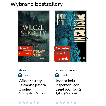
Wybrane bestsellery
Nowość
Bestseller
Nowość
Promocja
Nowość
Promocja
Promocja
ebook
ebook
audiobook
ebook
29 pkt
31 pkt
27 pkt
Wilcze sekrety.
Jezioro lodu.
Konfrate
Tajemnice jeziora
Inspektor Leon
Crux - t
Omulew
Szeptycki. Tom 2
Krzyztof P
Przemysław Kawecki
Jędrzej Pasierski