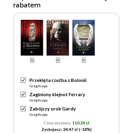
rabatem
Przeklęta rzeźba z Bolonii
Greg Krupa
Zaginiony klejnot Ferrary
Greg Krupa
Zabójczy urok Gardy
Greg Krupa
Cena zestawu:
110.24 zł
Zyskujesz: 24.47 zł (-18%)