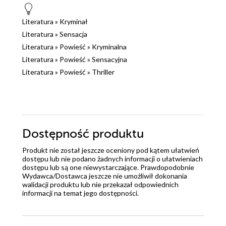
chciałoby się to wszystko zobaczyć na własne oczy i
osobiście zanurzyć w niezwykłej atmosferze
Literatura
»
Kryminał
opisywanego miejsca. Fabuła kryje w sobie wiele
Literatura
»
Sensacja
niespodzianek i zaskakujących zwrotów akcji.
Literatura
»
Powieść
»
Kryminalna
Mroczne sekrety, ukryta symbolika, miasto z pięknymi
Literatura
»
Powieść
»
Sensacyjna
uliczkami, ale i siecią podziemnych tuneli powstałych
Literatura
»
Powieść
»
Thriller
w średniowiecznych czasach, rzeźba z tajemniczymi
znakami, które przynoszą niepokój i sieją zgubę,
ezoteryka, przyjaźń między dziennikarzem a
karabinierami, kabała, tajemnicze zaginięcia, ludzie o
100 twarzach, sarkastyczny humor, tajemnice
Dostępność produktu
najstarszego uniwersytetu w Europie (założonego w
1088r.), tajne bractwa i walka dobra ze złem. Oto co
Produkt nie został jeszcze oceniony pod kątem ułatwień
dostępu lub nie podano żadnych informacji o ułatwieniach
w wielkim skrócie serwuje nam Greg Krupa w swoim
dostępu lub są one niewystarczające. Prawdopodobnie
najnowszym kryminale. Śmiem twierdzić, iż ta książka
Wydawca/Dostawca jeszcze nie umożliwił dokonania
jest lepsza od poprzedniczki. Autor się rozwija i coraz
walidacji produktu lub nie przekazał odpowiednich
informacji na temat jego dostępności.
wyżej stawia sobie poprzeczkę.