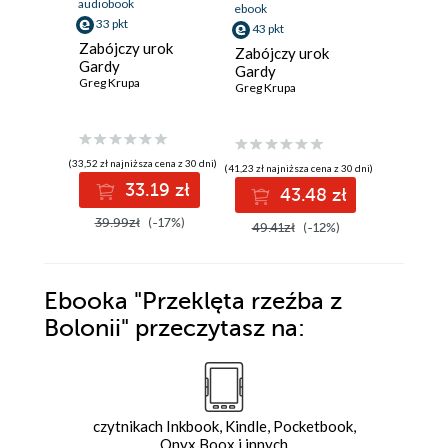
audiobook
audiobook
ebook
33 pkt
33 pkt
43 pkt
Zabójczy urok
Przeklęt
Zabójczy urok
Gardy
Bolonii
Gardy
Greg Krupa
Greg Krup
Greg Krupa
(33,52 zł najniższa cena z 30 dni)
(32,79 zł najni
(41,23 zł najniższa cena z 30 dni)
33.19 zł
3
43.48 zł
39.99zł
(-17%)
39.99z
49.41zł
(-12%)
Ebooka
"Przeklęta rzeźba z
Bolonii"
przeczytasz na:
czytnikach Inkbook, Kindle, Pocketbook,
Onyx Boox i innych