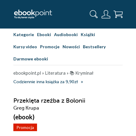
Kategorie
Ebooki
Audiobooki
Książki
Kursy video
Promocje
Nowości
Bestsellery
Darmowe ebooki
ebookpoint.pl
»
Literatura
»
📚 Kryminał
Codziennie inna książka za 9,90zł
Przeklęta rzeźba z Bolonii
Greg Krupa
(ebook)
Promocja