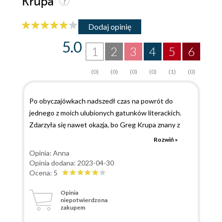
Krupa
Dodaj opinię
5.0
1
2
3
4
5
6
(0)
(0)
(0)
(0)
(1)
(0)
Po obyczajówkach nadszedł czas na powrót do
jednego z moich ulubionych gatunków literackich.
Zdarzyła się nawet okazja, bo Greg Krupa znany z
Zaginionego klejnotu Ferrary stworzył kolejną część
Rozwiń »
przygód dziennikarza o polskich korzeniach. Tym
Opinia: Anna
razem jednak zamiast klejnotu Lukrecji Borgii będzie
Opinia dodana: 2023-04-30
go prześladowała tajemnicza rzeźba i kabała? W
Ocena: 5
Ferrarze spadł od wielu lat niewidziany potężny śnieg.
Opinia
Davide z trudem dobrnął do galerii koleżanki, tam
niepotwierdzona
zakupem
dowiedział się, że kobieta zniknęła. Zostali wezwani
karabinierzy, ale na miejscu pojawił się tylko Giacomo,