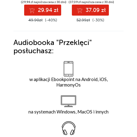
(29,94 zł najniższa cena z 30 dni)
(37,09 zł najniższa cena z 30 dni)
(29,94 zł najni
29.94 zł
37.09 zł
2
49.90zł
(-40%)
52.99zł
(-30%)
49.90z
Audiobooka
"Przeklęci"
posłuchasz:
w aplikacji Ebookpoint na Android, iOS,
HarmonyOs
na systemach Windows, MacOS i innych