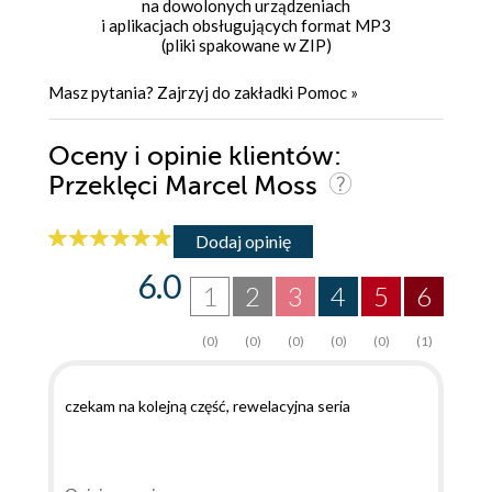
na dowolonych urządzeniach
i aplikacjach obsługujących format MP3
(pliki spakowane w ZIP)
Masz pytania? Zajrzyj do zakładki
Pomoc
»
Oceny i opinie klientów:
Przeklęci Marcel Moss
Dodaj opinię
6.0
1
2
3
4
5
6
(0)
(0)
(0)
(0)
(0)
(1)
czekam na kolejną część, rewelacyjna seria