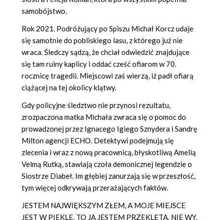
samobójstwo.
Rok 2021. Podróżujący po Spiszu Michał Korcz udaje
się samotnie do pobliskiego lasu, z którego już nie
wraca. Śledczy sądzą, że chciał odwiedzić znajdujące
się tam ruiny kaplicy i oddać cześć ofiarom w 70.
rocznicę tragedii. Miejscowi zaś wierzą, iż padł ofiarą
ciążącej na tej okolicy klątwy.
Gdy policyjne śledztwo nie przynosi rezultatu,
zrozpaczona matka Michała zwraca się o pomoc do
prowadzonej przez Ignacego Igiego Sznydera i Sandrę
Milton agencji ECHO. Detektywi podejmują się
zlecenia i wraz z nową pracownicą, błyskotliwą Amelią
Velmą Rutką, stawiają czoła demonicznej legendzie o
Siostrze Diabeł. Im głębiej zanurzają się w przeszłość,
tym więcej odkrywają przerażających faktów.
JESTEM NAJWIĘKSZYM ZŁEM, A MOJE MIEJSCE
JEST W PIEKLE. TO JA JESTEM PRZEKLĘTA. NIE WY.