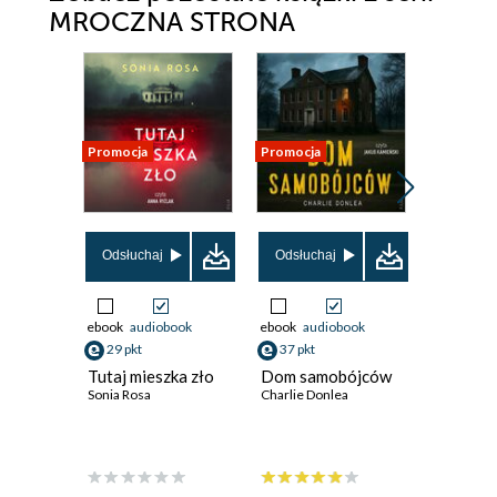
MROCZNA STRONA
Promocja
Promocja
Promocja
Odsłuchaj
Odsłuchaj
Odsłuch
ebook
audiobook
ebook
audiobook
ebook
aud
29 pkt
37 pkt
29 pkt
Tutaj mieszka zło
Dom samobójców
Zmorow
Sonia Rosa
Charlie Donlea
Kamil Pie