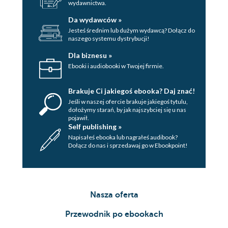
wydawnictwa.
Da wydawców »
Jesteś średnim lub dużym wydawcą? Dołącz do
naszego systemu dystrybucji!
Dla biznesu »
Ebooki i audiobooki w Twojej firmie.
Brakuje Ci jakiegoś ebooka? Daj znać!
Jeśli w naszej ofercie brakuje jakiegoś tytulu,
dołożymy starań, by jak najszybciej się u nas
pojawił.
Self publishing »
Napisałeś ebooka lub nagrałeś audibook?
Dołącz do nas i sprzedawaj go w Ebookpoint!
Nasza oferta
Przewodnik po ebookach