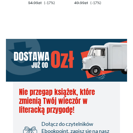
54.99zł
(-17%)
49.99zł
(-17%)
49.99z
Nie przegap książek, które
zmienią Twój wieczór w
literacką przygodę!
Dołącz do czytelników
Ebookpoint, zapisz się na nasz