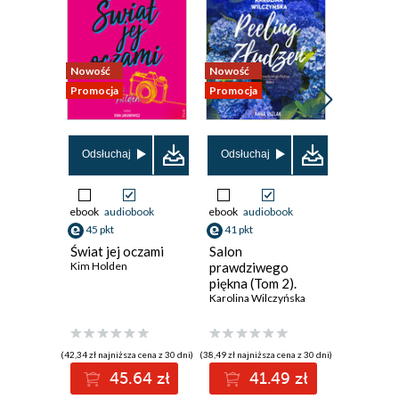
Nowość
Nowość
Nowość
Promocja
Promocja
Promocja
Odsłuchaj
Odsłuchaj
Odsłuch
ebook
audiobook
ebook
audiobook
ebook
aud
45 pkt
41 pkt
41 pkt
Świat jej oczami
Salon
Lato w
Kim Holden
prawdziwego
Zapomn
piękna (Tom 2).
Schroni
Peeling złudzeń
Karolina Wilczyńska
Julia Furm
(42,34 zł najniższa cena z 30 dni)
(38,49 zł najniższa cena z 30 dni)
(38,49 zł najni
45.64 zł
41.49 zł
4