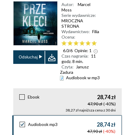
Autor:
Marcel
Moss
Serie wydawnicze:
MROCZNA
STRONA
Wydawnictwo:
Filia
Ocena:
6.0
/
6
Opinie:
1
Czas nagrania:
11
Odsłuchaj
godz. 8 min.
Czyta:
Janusz
Zadura
Audiobook w mp3
28,74 zł
Ebook
47,90 zł
(-40%)
38,27 zł najniższa cena z 30 dni
28,74 zł
Audiobook mp3
47,90 zł
(-40%)