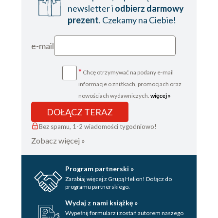
newsletter i
odbierz darmowy
prezent
. Czekamy na Ciebie!
e-mail
*
Chcę otrzymywać na podany e-mail
informacje o zniżkach, promocjach oraz
nowościach wydawniczych.
więcej »
DOŁĄCZ TERAZ
Bez spamu, 1-2 wiadomości tygodniowo!
Zobacz więcej »
Program partnerski »
Zarabiaj więcej z Grupą Helion! Dołącz do
programu partnerskiego.
Wydaj z nami książkę »
Wypełnij formularz i zostań autorem naszego