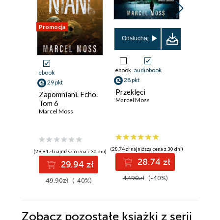
Promocja
Promocja
Odsłuchaj
Odsłuch
ebook
audiobook
ebook
aud
ebook
28 pkt
39 pkt
29 pkt
Przeklęci
Pokaż m
Zapomniani. Echo.
Marcel Moss
Marcel M
Tom 6
Marcel Moss
(28,74 zł najniższa cena z 30 dni)
(40,80 zł najni
(29,94 zł najniższa cena z 30 dni)
28.74 zł
3
29.94 zł
47.90zł
(-40%)
52.99z
49.90zł
(-40%)
Zobacz pozostałe książki z serii