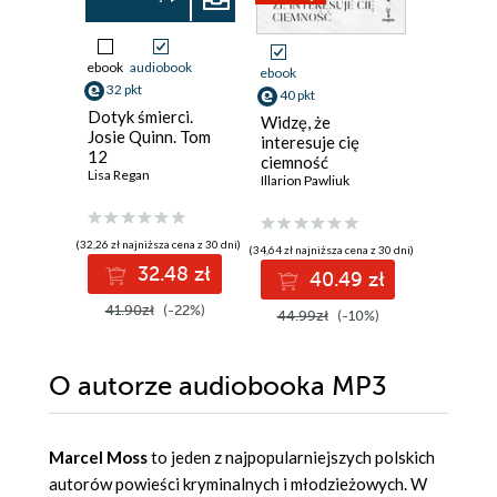
ebook
audiobook
ebook
aud
ebook
32 pkt
37 pkt
40 pkt
Dotyk śmierci.
Lśnij
Widzę, że
Josie Quinn. Tom
Diana Brz
interesuje cię
12
ciemność
Lisa Regan
Illarion Pawliuk
(32,26 zł najniższa cena z 30 dni)
(32,55 zł najni
(34,64 zł najniższa cena z 30 dni)
32.48 zł
3
40.49 zł
41.90zł
(-22%)
41.99z
44.99zł
(-10%)
O autorze
audiobooka MP3
Marcel Moss
to jeden z najpopularniejszych polskich
autorów powieści kryminalnych i młodzieżowych. W