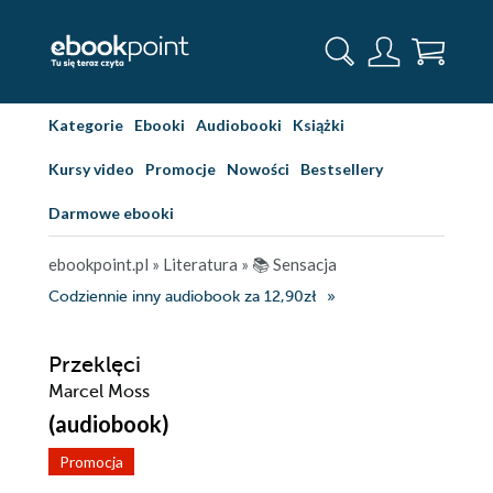
Kategorie
Ebooki
Audiobooki
Książki
Kursy video
Promocje
Nowości
Bestsellery
Darmowe ebooki
ebookpoint.pl
»
Literatura
»
📚 Sensacja
Codziennie inny audiobook za 12,90zł
Przeklęci
Marcel Moss
(audiobook)
Promocja