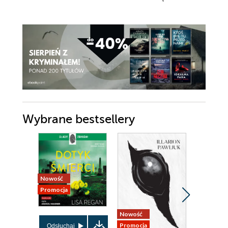
Wybrane bestsellery
Nowość
Nowość
Promocja
Promocja
Nowość
Promocja
Odsłuchaj
Odsłuch