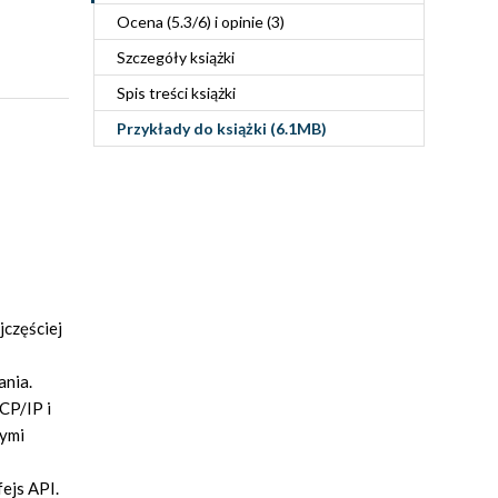
Ocena (
5.3
/
6
) i opinie (3)
Szczegóły
książki
Spis treści
książki
Przykłady do
książki
(6.1MB)
jczęściej
ania.
CP/IP i
wymi
ejs API.