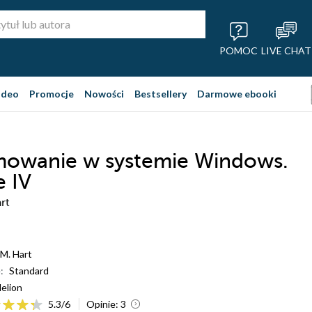
POMOC
LIVE CHAT
ideo
Promocje
Nowości
Bestsellery
Darmowe ebooki
mowanie w systemie Windows.
 IV
rt
M. Hart
:
Standard
elion
5.3
/
6
Opinie:
3