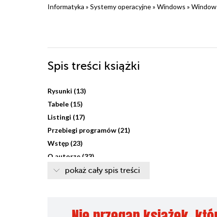
Informatyka
»
Systemy operacyjne
»
Windows
»
Window
Spis treści
książki
Rysunki (13)
Tabele (15)
Listingi (17)
Przebiegi programów (21)
Wstęp (23)
O autorze (33)
Rozdział 1. Wprowadzenie do systemu Windows (35
pokaż cały spis treści
Podstawy systemów operacyjnych (36)
Ewolucja systemu Windows (37)
Nie przegap książek, któ