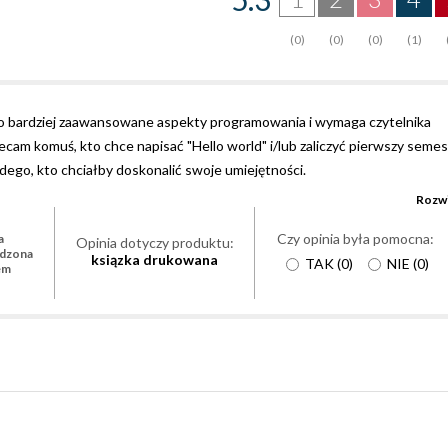
(0)
(0)
(0)
(1)
eco bardziej zaawansowane aspekty programowania i wymaga czytelnika
ecam komuś, kto chce napisać "Hello world" i/lub zaliczyć pierwszy semes
ego, kto chciałby doskonalić swoje umiejętności.
Rozwi
Czy opinia była pomocna:
a
Opinia dotyczy produktu:
rdzona
ksiązka drukowana
TAK
(
0
)
NIE
(
0
)
em