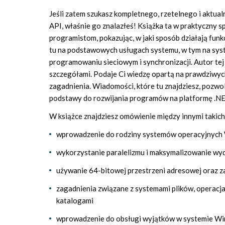
Jeśli zatem szukasz kompletnego, rzetelnego i aktu
API, właśnie go znalazłeś! Książka ta w praktyczn
programistom, pokazując, w jaki sposób działają funk
tu na podstawowych usługach systemu, w tym na syste
programowaniu sieciowym i synchronizacji. Autor tej k
szczegółami. Podaje Ci wiedzę opartą na prawdziwych
zagadnienia. Wiadomości, które tu znajdziesz, pozwol
podstawy do rozwijania programów na platformę .N
W książce znajdziesz omówienie między innymi takich k
wprowadzenie do rodziny systemów operacyjnyc
wykorzystanie paralelizmu i maksymalizowanie wy
używanie 64-bitowej przestrzeni adresowej oraz z
zagadnienia związane z systemami plików, operacja
katalogami
wprowadzenie do obsługi wyjątków w systemie W