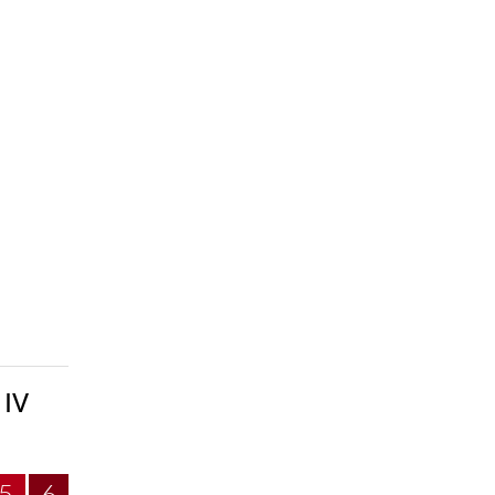
 IV
5
6