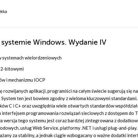
ękka
 systemie Windows. Wydanie IV
 w systemach wielordzeniowych
32-bitowymi
ków i mechanizmu IOCP
ozwijanych aplikacji, programiści na całym świecie sugerują się na
 System ten jest bowiem zgodny z wieloma kluczowymi standardami.
yków C i C+ oraz uwzględnia wiele otwartych standardów współdział
interfejsem programowania rozwiązań sieciowych z dostępem do T
a wersja tego systemu jest coraz bardziej zintegrowana z dodatko
odowych, usług Web Service, platformy .NET i usługi plug-and-play.
any za stabilny, a jednak ciągle wzbogacany o ważne dodatki interf