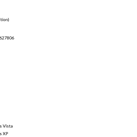
tion)
4627806
 Vista
s XP