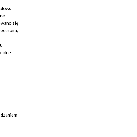
indows
bne
rowano się
rocesami,
i
tu
olidne
ządzaniem