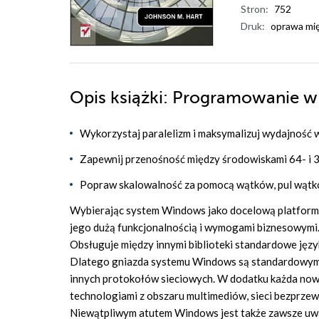
Stron:
752
Druk:
oprawa mi
Opis
książki
: Programowanie w
Wykorzystaj paralelizm i maksymalizuj wydajność
Zapewnij przenośność między środowiskami 64- i 
Popraw skalowalność za pomocą wątków, pul wąt
Wybierając system Windows jako docelową platformę r
jego dużą funkcjonalnością i wymogami biznesowymi.
Obsługuje między innymi biblioteki standardowe jęz
Dlatego gniazda systemu Windows są standardowym 
innych protokołów sieciowych. W dodatku każda now
technologiami z obszaru multimediów, sieci bezprzew
Niewątpliwym atutem Windows jest także zawsze uważ