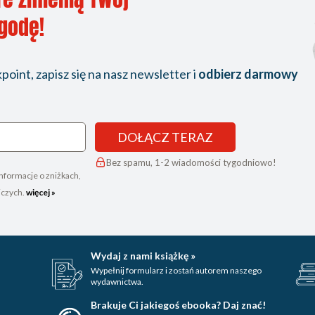
ygodę!
 dostępie do kodu źródłowego (41)
oint, zapisz się na nasz newsletter i
odbierz darmowy
(46)
z niej do przetwarzania plików? (47)
DOŁĄCZ TERAZ
)
Bez spamu, 1-2 wiadomości tygodniowo!
nformacje o zniżkach,
50)
iczych.
więcej »
h operacji wejścia-wyjścia w systemie Windows (63)
Wydaj z nami książkę »
Wypełnij formularz i zostań autorem naszego
wydawnictwa.
Brakuje Ci jakiegoś ebooka? Daj znać!