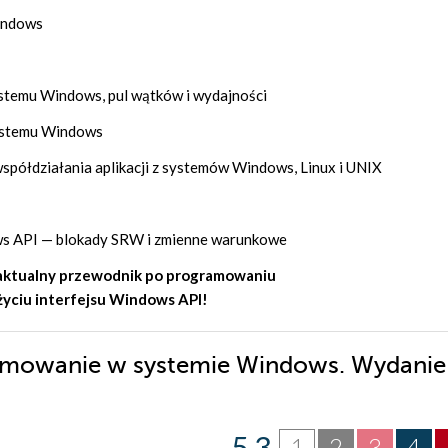
Windows
stemu Windows, pul wątków i wydajności
systemu Windows
półdziałania aplikacji z systemów Windows, Linux i UNIX
ows API — blokady SRW i zmienne warunkowe
aktualny przewodnik po programowaniu
życiu interfejsu Windows API!
ramowanie w systemie Windows. Wydanie
5.3
1
2
3
4