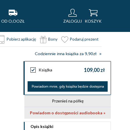
OD O,OOZŁ
ZALOGUJ
KOSZYK
Pobierz aplikację
Bony
Podaruj prezent
Codziennie inna książka za 9,90zł
109,00 zł
Książka
Powiadom mnie, gdy książka będzie dostępna
Przenieś na półkę
Powiadom o dostępności audiobooka »
Opis
książki