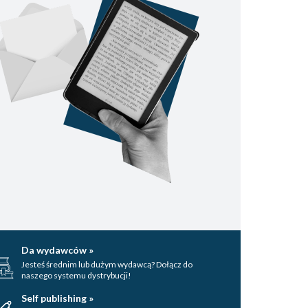
Da wydawców »
Jesteś średnim lub dużym wydawcą? Dołącz do
naszego systemu dystrybucji!
Self publishing »