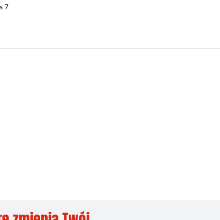
s 7
)
re zmienią Twój