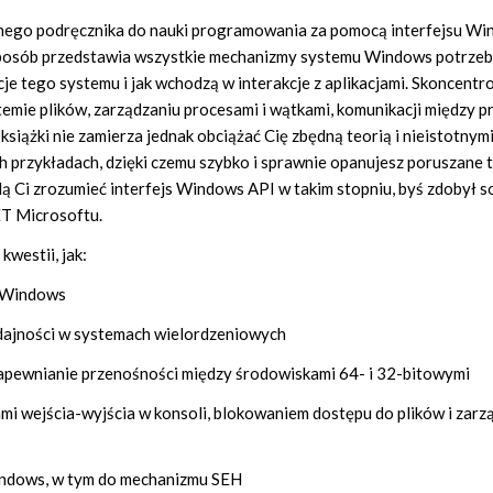
alnego podręcznika do nauki programowania za pomocą interfejsu W
y sposób przedstawia wszystkie mechanizmy systemu Windows potrze
cje tego systemu i jak wchodzą w interakcje z aplikacjami. Skoncent
mie plików, zarządzaniu procesami i wątkami, komunikacji między p
siążki nie zamierza jednak obciążać Cię zbędną teorią i nieistotnym
 przykładach, dzięki czemu szybko i sprawnie opanujesz poruszane 
ą Ci zrozumieć interfejs Windows API w takim stopniu, byś zdobył s
ET Microsoftu.
westii, jak:
h Windows
dajności w systemach wielordzeniowych
apewnianie przenośności między środowiskami 64- i 32-bitowymi
mi wejścia-wyjścia w konsoli, blokowaniem dostępu do plików i zar
indows, w tym do mechanizmu SEH