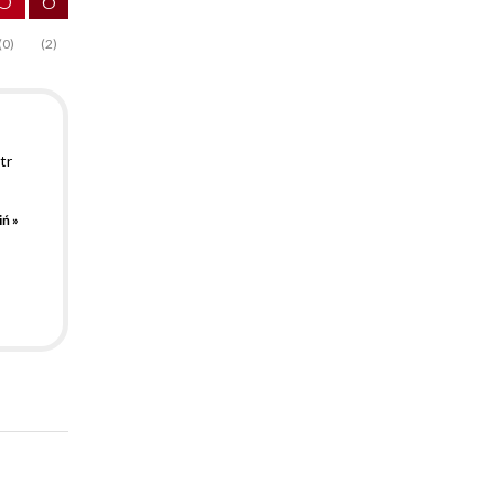
(0)
(2)
tr
ń »