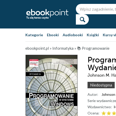
Kategorie
Ebooki
Audiobooki
Książki
Kursy v
ebookpoint.pl
»
Informatyka
»
📚 Programowanie
Progra
Wydanie
Johnson M. Ha
Niedostępna
Autor:
Johnson 
Serie wydawnicze
Wydawnictwo:
H
Ocena: