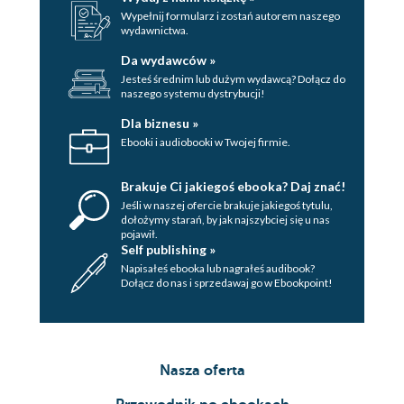
Wypełnij formularz i zostań autorem naszego
wydawnictwa.
Da wydawców »
Jesteś średnim lub dużym wydawcą? Dołącz do
naszego systemu dystrybucji!
Dla biznesu »
Ebooki i audiobooki w Twojej firmie.
Brakuje Ci jakiegoś ebooka? Daj znać!
Jeśli w naszej ofercie brakuje jakiegoś tytulu,
dołożymy starań, by jak najszybciej się u nas
pojawił.
Self publishing »
Napisałeś ebooka lub nagrałeś audibook?
Dołącz do nas i sprzedawaj go w Ebookpoint!
Nasza oferta