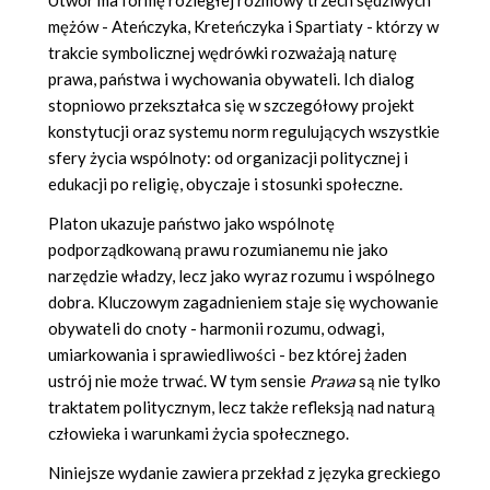
Utwór ma formę rozległej rozmowy trzech sędziwych
mężów - Ateńczyka, Kreteńczyka i Spartiaty - którzy w
trakcie symbolicznej wędrówki rozważają naturę
prawa, państwa i wychowania obywateli. Ich dialog
stopniowo przekształca się w szczegółowy projekt
konstytucji oraz systemu norm regulujących wszystkie
sfery życia wspólnoty: od organizacji politycznej i
edukacji po religię, obyczaje i stosunki społeczne.
Platon ukazuje państwo jako wspólnotę
podporządkowaną prawu rozumianemu nie jako
narzędzie władzy, lecz jako wyraz rozumu i wspólnego
dobra. Kluczowym zagadnieniem staje się wychowanie
obywateli do cnoty - harmonii rozumu, odwagi,
umiarkowania i sprawiedliwości - bez której żaden
ustrój nie może trwać. W tym sensie
Prawa
są nie tylko
traktatem politycznym, lecz także refleksją nad naturą
człowieka i warunkami życia społecznego.
Niniejsze wydanie zawiera przekład z języka greckiego