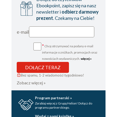
Ebookpoint, zapisz się na nasz
newsletter i
odbierz darmowy
prezent
. Czekamy na Ciebie!
e-mail
*
Chcę otrzymywać na podany e-mail
informacje o zniżkach, promocjach oraz
nowościach wydawniczych.
więcej »
DOŁĄCZ TERAZ
Bez spamu, 1-2 wiadomości tygodniowo!
Zobacz więcej »
Program partnerski »
Zarabiaj więcej z Grupą Helion! Dołącz do
programu partnerskiego.
Wydaj z nami książkę »