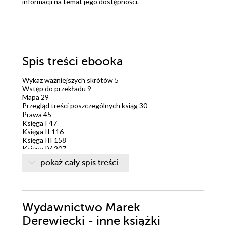
informacji na temat jego dostępności.
Spis treści
ebooka
Wykaz ważniejszych skrótów 5
Wstęp do przekładu 9
Mapa 29
Przegląd treści poszczególnych ksiąg 30
Prawa 45
Księga I 47
Księga II 116
Księga III 158
Księga IV 207
Księga V 247
pokaż cały spis treści
Księga VI 281
Księga VII 334
Księga VIII 393
Księga IX 427
Księga X 472
Wydawnictwo Marek
Księga XI 523
Księga XII 561
Derewiecki - inne książki
Odstępstwa od edycji Johna Burneta 614