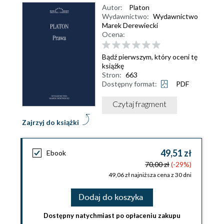
Autor:
Platon
Wydawnictwo:
Wydawnictwo
Marek Derewiecki
Ocena:
Bądź pierwszym, który oceni tę
książkę
Stron:
663
Dostępny format:
PDF
Czytaj fragment
Zajrzyj do książki
49,51 zł
Ebook
70,00 zł
(-29%)
49,06 zł najniższa cena z 30 dni
Dodaj do koszyka
Dostępny natychmiast po opłaceniu zakupu