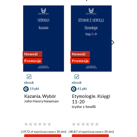
Bibliografia 617
Indeks osób i postaci 628
Indeks nazw geograficznych i ludów 631
Indeks rzeczowy 633
Nowość
Nowość
Promocja
Promocja
ebook
ebook
ebook
19 pkt
41 pkt
22 pkt
Kazania. Wybór
Etymologie. Księgi
Powiast
John Henry Newman
11-20
filozofi
Izydor z Sewilli
Wolter
(19,72 zł najniższa cena z 30 dni)
(40,87 zł najniższa cena z 30 dni)