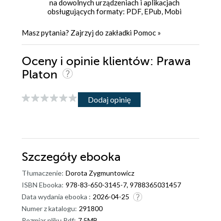
na dowolnych urządzeniach i aplikacjach
obsługujących formaty: PDF, EPub, Mobi
Masz pytania? Zajrzyj do zakładki
Pomoc
»
Oceny i opinie klientów: Prawa
Platon
Dodaj opinię
Szczegóły
ebooka
Tłumaczenie:
Dorota Zygmuntowicz
ISBN Ebooka:
978-83-650-3145-7, 9788365031457
Data wydania ebooka :
2026-04-25
Numer z katalogu:
291800
Rozmiar pliku Pdf:
7.5MB