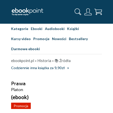
Kategorie
Ebooki
Audiobooki
Książki
Kursy video
Promocje
Nowości
Bestsellery
Darmowe ebooki
ebookpoint.pl
»
Historia
»
📚 Źródła
Codziennie inna książka za 9,90zł
Prawa
Platon
(ebook)
Promocja