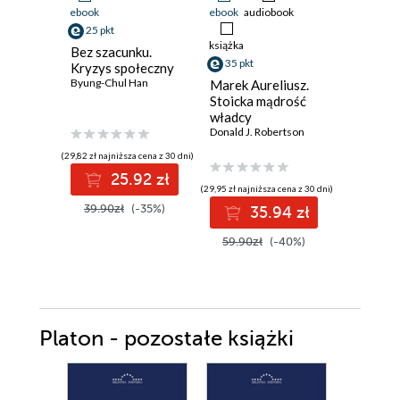
ebook
ebook
audiobook
ebook
aud
25 pkt
książka
książka
Bez szacunku.
35 pkt
36 pkt
Kryzys społeczny
Byung-Chul Han
Marek Aureliusz.
Myśl jak
Stoicka mądrość
filozof. 
władcy
koncepc
Donald J. Robertson
Sokrate
Donald J. 
(29,82 zł najniższa cena z 30 dni)
25.92 zł
(29,95 zł najniższa cena z 30 dni)
(33,50 zł najni
39.90zł
(-35%)
35.94 zł
3
59.90zł
(-40%)
67.00z
Platon - pozostałe książki