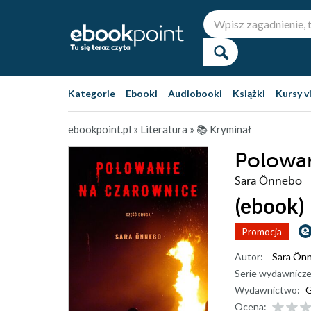
Kategorie
Ebooki
Audiobooki
Książki
Kursy v
ebookpoint.pl
»
Literatura
»
📚 Kryminał
Polowan
Sara Önnebo
(ebook)
Promocja
Autor:
Sara Ön
Serie wydawnicze
Wydawnictwo:
G
Ocena: