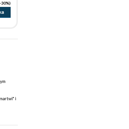
(-30%)
ka
tym
martwi" i