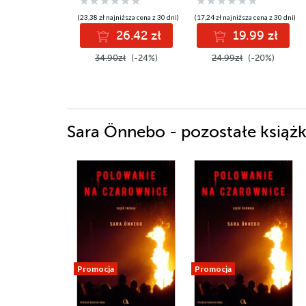
(23,38 zł najniższa cena z 30 dni)
(17,24 zł najniższa cena z 30 dni)
26.42 zł
19.99 zł
34.90zł
(-24%)
24.99zł
(-20%)
Sara Önnebo - pozostałe książk
Promocja
Promocja