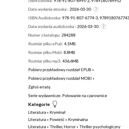
ISBN Ebooka:
978-91-807-6995-2, 9789180769952
Data wydania ebooka :
2026-03-30
ISBN Audiobooka:
978-91-807-6774-3, 978918076774
Data wydania audiobooka :
2026-03-30
Numer z katalogu:
284288
Rozmiar pliku ePub:
4.1MB
Rozmiar pliku Mobi:
8.8MB
Rozmiar pliku mp3:
436.6MB
Pobierz przykładowy rozdział EPUB »
Pobierz przykładowy rozdział MOBI »
Zgłoś erratę
Serie wydawnicze:
Polowanie na czarownice
Kategorie
Literatura
»
Kryminał
Literatura
»
Powieść
»
Kryminalna
Literatura
»
Thriller, Horror
»
Thriller psychologiczny