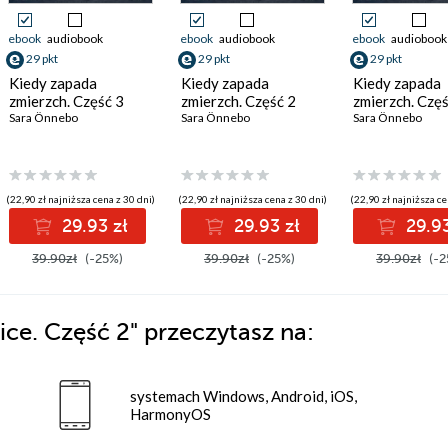
ebook
audiobook
ebook
audiobook
ebook
audiobook
29 pkt
29 pkt
29 pkt
Kiedy zapada
Kiedy zapada
Kiedy zapada
zmierzch. Część 3
zmierzch. Część 2
zmierzch. Częś
Sara Önnebo
Sara Önnebo
Sara Önnebo
(22,90 zł najniższa cena z 30 dni)
(22,90 zł najniższa cena z 30 dni)
(22,90 zł najniższa ce
29.93 zł
29.93 zł
29.93
39.90zł
(-25%)
39.90zł
(-25%)
39.90zł
(-2
ce. Część 2"
przeczytasz na:
systemach Windows, Android, iOS,
HarmonyOS