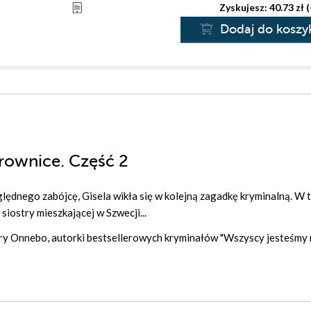
Zyskujesz: 40.73 zł 
Dodaj do koszy
rownice. Część 2
ględnego zabójcę, Gisela wikła się w kolejną zagadkę kryminalną. W 
iostry mieszkającej w Szwecji...
ary Onnebo, autorki bestsellerowych kryminałów "Wszyscy jesteśmy 