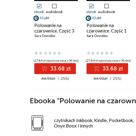
ebook
audiobook
ebook
audiobook
33 pkt
33 pkt
Polowanie na
Polowanie na
czarownice. Część 3
czarownice. Część 1
Sara Önnebo
Sara Önnebo
(27,84 zł najniższa cena z 30 dni)
(27,84 zł najniższa cena z 30 dni)
33.68 zł
33.68 zł
44.90zł
(-25%)
44.90zł
(-25%)
Ebooka
"Polowanie na czarowni
czytnikach Inkbook, Kindle, Pocketbook,
Onyx Boox i innych