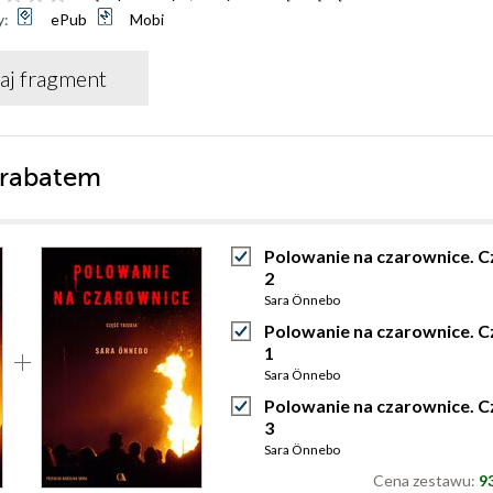
y:
ePub
Mobi
aj fragment
 rabatem
Polowanie na czarownice. C
2
Sara Önnebo
Polowanie na czarownice. C
1
Sara Önnebo
Polowanie na czarownice. C
3
Sara Önnebo
Cena zestawu:
93