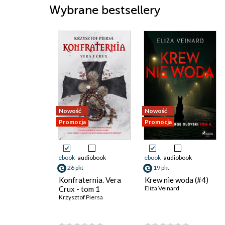
Wybrane bestsellery
Nowość
Nowość
Promocja
Promocja
ebook
audiobook
ebook
audiobook
26 pkt
19 pkt
Konfraternia. Vera
Krew nie woda (#4)
Crux - tom 1
Eliza Veinard
Krzysztof Piersa