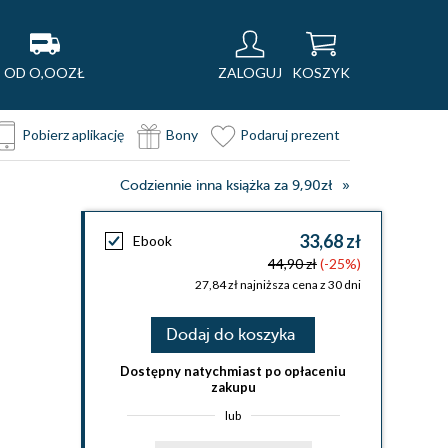
OD O,OOZŁ
ZALOGUJ
KOSZYK
Pobierz aplikację
Bony
Podaruj prezent
Codziennie inna książka za 9,90zł
33,68 zł
Ebook
44,90 zł
(-25%)
27,84 zł najniższa cena z 30 dni
Dodaj do koszyka
Dostępny natychmiast po opłaceniu
zakupu
lub