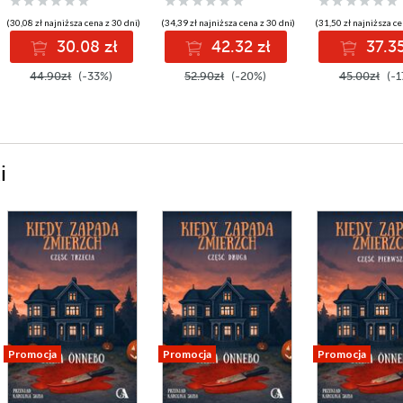
(30,08 zł najniższa cena z 30 dni)
(34,39 zł najniższa cena z 30 dni)
(31,50 zł najniższa ce
30.08 zł
42.32 zł
37.35
44.90zł
(-33%)
52.90zł
(-20%)
45.00zł
(-1
i
Promocja
Promocja
Promocja