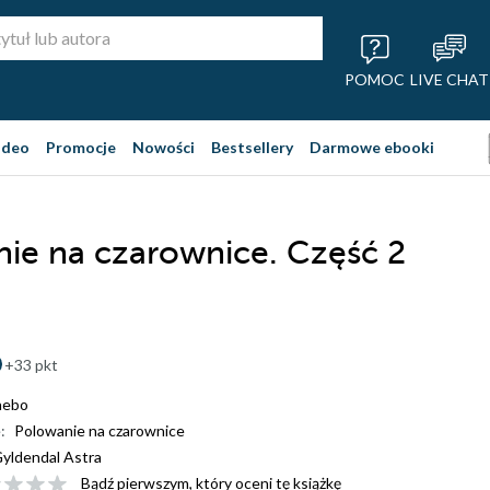
POMOC
LIVE CHAT
ideo
Promocje
Nowości
Bestsellery
Darmowe ebooki
ie na czarownice. Część 2
+33 pkt
nebo
:
Polowanie na czarownice
yldendal Astra
Bądź pierwszym, który oceni tę książkę