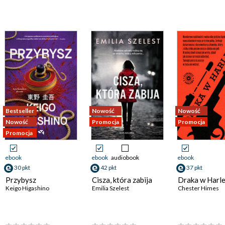
Bestseller
Nowość
Nowość
Nowość
Promocja
Promocja
Promocja
ebook
ebook
audiobook
ebook
30 pkt
42 pkt
37 pkt
Przybysz
Cisza, która zabija
Draka w Harl
Keigo Higashino
Emilia Szelest
Chester Himes