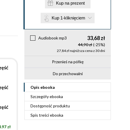
Kup na prezent
Kup 1-kliknięciem
33,68 zł
Audiobook mp3
44,90 zł
(-25%)
27,84 zł najniższa cena z 30 dni
Przenieś na półkę
zęść
Do przechowalni
zęść
Opis
ebooka
Szczegóły
ebooka
Dostępność produktu
zęść
Spis treści
ebooka
.97 zł