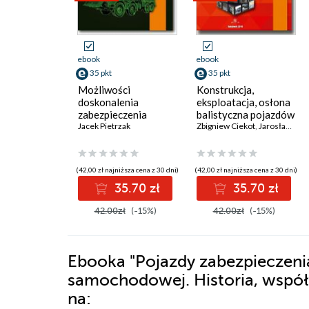
ebook
ebook
35 pkt
35 pkt
Możliwości
Konstrukcja,
doskonalenia
eksploatacja, osłona
zabezpieczenia
balistyczna pojazdów
technicznego w
Jacek Pietrzak
oraz technologie
Zbigniew Ciekot
,
Jarosław Kończak
działaniach bojowych
(42,00 zł najniższa cena z 30 dni)
(42,00 zł najniższa cena z 30 dni)
35.70 zł
35.70 zł
42.00zł
(-15%)
42.00zł
(-15%)
Ebooka
"Pojazdy zabezpieczeni
samochodowej. Historia, współ
na: