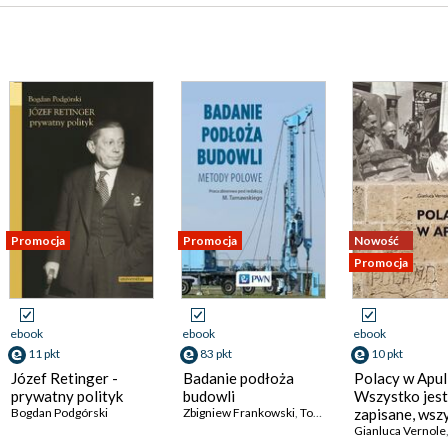
Promocja
Promocja
Nowość
Promocja
ebook
ebook
ebook
11 pkt
83 pkt
10 pkt
Józef Retinger -
Badanie podłoża
Polacy w Apuli
prywatny polityk
budowli
Wszystko jest
Bogdan Podgórski
Zbigniew Frankowski
,
Tomasz Godlewski
zapisane, wsz
,
Kazimie
dokonane... tr
Gianluca Vernole