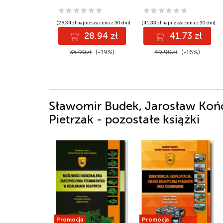
(29,34 zł najniższa cena z 30 dni)
(41,33 zł najniższa cena z 30 dni)
28.94 zł
41.73 zł
35.90zł
(-19%)
49.90zł
(-16%)
Sławomir Budek, Jarosław Końc
Pietrzak - pozostałe książki
Promocja
Promocja