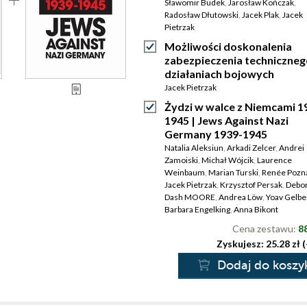
Sławomir Budek
,
Jarosław Kończak
,
Radosław Dłutowski
,
Jacek Plak
,
Jacek
Pietrzak
Możliwości doskonalenia
zabezpieczenia techniczneg
działaniach bojowych
Jacek Pietrzak
Żydzi w walce z Niemcami 1
1945 | Jews Against Nazi
Germany 1939-1945
Natalia Aleksiun
,
Arkadi Zelcer
,
Andrei
Zamoiski
,
Michał Wójcik
,
Laurence
Weinbaum
,
Marian Turski
,
Renée Pozn
Jacek Pietrzak
,
Krzysztof Persak
,
Debo
Dash MOORE
,
Andrea Löw
,
Yoav Gelbe
Barbara Engelking
,
Anna Bikont
Cena zestawu:
88
Zyskujesz: 25.28 zł 
Dodaj do koszy