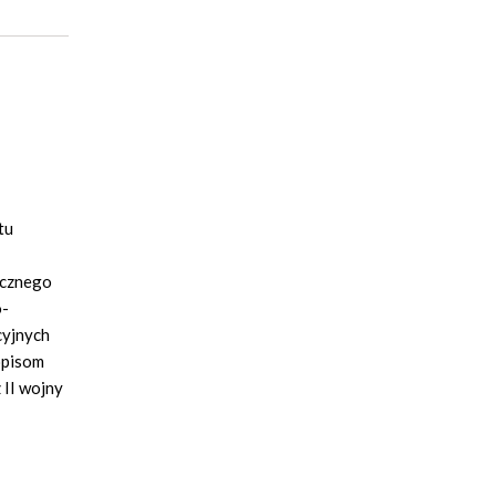
tu
ycznego
o-
cyjnych
opisom
 II wojny