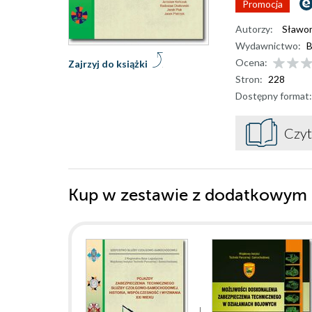
Promocja
Autorzy:
Sławo
Wydawnictwo:
B
Ocena:
Zajrzyj do książki
Stron:
228
Dostępny format:
Czyt
Kup w zestawie z dodatkowym