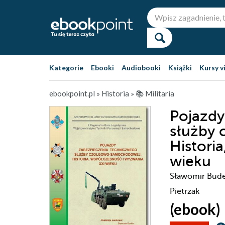
Kategorie
Ebooki
Audiobooki
Książki
Kursy v
ebookpoint.pl
»
Historia
»
📚 Militaria
Pojazdy
służby
Histori
wieku
Sławomir Budek
Pietrzak
(ebook)