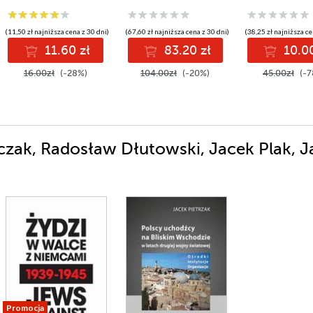
tylko ukazać t
światu
(11,50 zł najniższa cena z 30 dni)
(67,60 zł najniższa cena z 30 dni)
(38,25 zł najniższa ce
11.60 zł
83.20 zł
10.00
16.00zł
(-28%)
104.00zł
(-20%)
45.00zł
(-7
zak, Radosław Dłutowski, Jacek Plak, J
Promocja