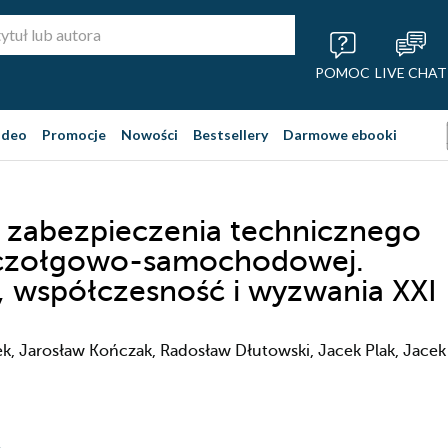
POMOC
LIVE CHAT
ideo
Promocje
Nowości
Bestsellery
Darmowe ebooki
 zabezpieczenia technicznego
 czołgowo-samochodowej.
a, współczesność i wyzwania XXI
, Jarosław Kończak, Radosław Dłutowski, Jacek Plak, Jacek