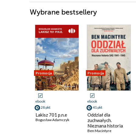
Wybrane bestsellery
Promocja
Promocja
ebook
ebook
28 pkt
41 pkt
Lakisz 701 p.n.e
Oddział dla
Bogusław Adamczyk
zuchwałych.
Nieznana historia
SAS 1941-1945
Ben Macintyre