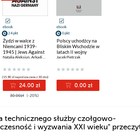
ebook
ebook
24 pkt
0 pkt
Żydzi w walce z
Polscy uchodźcy na
Niemcami 1939-
Bliskim Wschodzie w
1945 | Jews Against
latach II wojny
Nazi Germany 1939-
Natalia Aleksiun
,
Arkadi Zelcer
,
Andrei Zamoiski
światowej. Ośrodki,
Jacek Pietrzak
,
Michał Wójcik
,
Laurence Weinb
1945
instytucje,
organizacje
(15,90 zł najniższa cena z 30 dni)
24.00 zł
0.00 zł
30.00zł
(-20%)
a technicznego służby czołgowo-
czesność i wyzwania XXI wieku"
przeczy