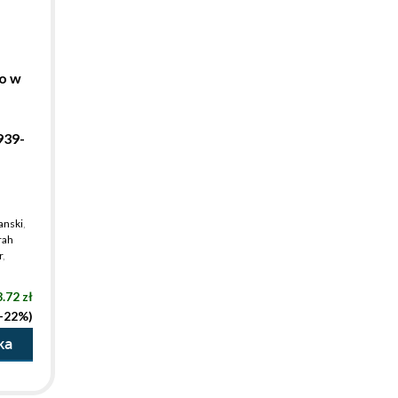
o w
939-
anski
,
rah
r
,
.72 zł
(-22%)
ka