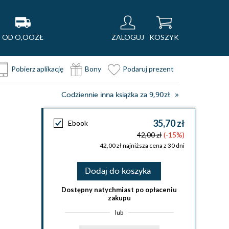
OD O,OOZŁ
ZALOGUJ
KOSZYK
Pobierz aplikację
Bony
Podaruj prezent
Codziennie inna książka za 9,90zł
35,70 zł
Ebook
42,00 zł
(-15%)
42,00 zł najniższa cena z 30 dni
Dodaj do koszyka
Dostępny natychmiast po opłaceniu
zakupu
lub