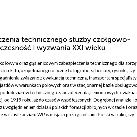
eczenia technicznego służby czołgowo-
czesność i wyzwania XXI wieku
 kołowym oraz gąsienicowym zabezpieczenia technicznego dla sprzę
ekstu, uzupełnianego o liczne fotografie, schematy, rysunki, czy
agadnienia związane z ewakuacją techniczną, transportem specjalist
jazdów w warunkach polowych oraz w stacjonarnej bazie obsługow
ur pododdziałów technicznego zabezpieczenia, remontowych, ewakua
j. od 1919 roku, aż do czasów współczesnych. Dogłębnej analizie i 
z uwzględnieniem działań polskich formacji zbrojnych w czasie I oraz
w czasie udziału WP w misjach poza granicami Polski w Iraku, czy