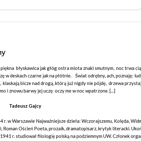
ny
mi pięk­na bły­ska­wi­ca jak głóg ostra mio­ta zna­ki smut­nym, noc trwa cią
­dzę w de­skach czar­ne jak na płót­nie. Świat od­ręb­ny, ach, po­zna­ję: lud
kla­ska­ją bi­cze nad dro­gą, któ­rą już ni­g­dy nie pój­dę, drze­wa przy­sta­
­mo i zno­wu bar­wy jej uczę oczy me w noc wpa­trzo­ne. [...]
Tadeusz Gajcy
944 r. w Warszawie Najważniejsze dzieła: Wczorajszemu, Kolęda, Wid
, Roman Oścień Poeta, prozaik, dramatopisarz, krytyk literacki. Uko
 1941 r. studiował filologię polską na podziemnym UW. Członek orga