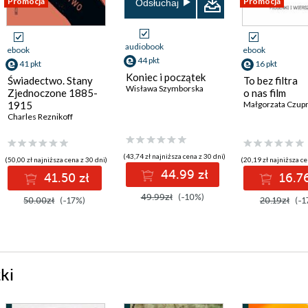
Promocja
Promocja
Odsłuchaj
audiobook
ebook
ebook
44 pkt
41 pkt
16 pkt
Koniec i początek
Świadectwo. Stany
To bez filtra
Wisława Szymborska
Zjednoczone 1885-
o nas film
1915
Małgorzata Czupr
Charles Reznikoff
(43,74 zł najniższa cena z 30 dni)
(50,00 zł najniższa cena z 30 dni)
(20,19 zł najniższa ce
44.99 zł
41.50 zł
16.76
49.99zł
(-10%)
50.00zł
(-17%)
20.19zł
(-1
ki