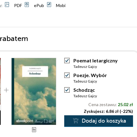
y:
PDF
ePub
Mobi
 rabatem
Poemat letargiczny
Tadeusz Gajcy
Poezje. Wybór
Tadeusz Gajcy
Schodząc
Tadeusz Gajcy
Cena zestawu:
25.02 zł
Zyskujesz: 6.86 zł (-22%)
Dodaj do koszyka