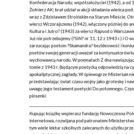
Konfederacja Narodu; współzałożyciel (1942), a od 1
Żołnierz AK; brał udział w akcji składania wieńca p
wraz z Zdzisławem Stroińskim na Starym Mieście. Ot
wiersz Wczorajszemu (1942), włączony później do an
Kultura i Jutro? (1943) za wiersz Rapsod o Warszawi
Już nie potrzebujemy (?SiN? nr 11, 12 z 1943 r.) i O 
zarzucając poetom ?Skamandra? bezideowość i koniunk
poetów swojej generacji uważał za kontynuatorów kat
wychowawcą narodu. W poematach Z dna nawiązujący
tomie z 1943 r. (będącym poetycką odpowiedzią na cyk
apokaliptycznej zagłady. W śpiewogrze Misterium ni
przedstawiając świat czasu wojny jako groteskę i na
uwagę jego testament poetycki Do potomnego. Często 
piosenki.
Kupując książkę wspierasz fundację Nowoczesna Polsk
internetowa, rozwijana pod patronatem Ministerstwa 
tym wiele lektur szkolnych zalecanych do użytku prze