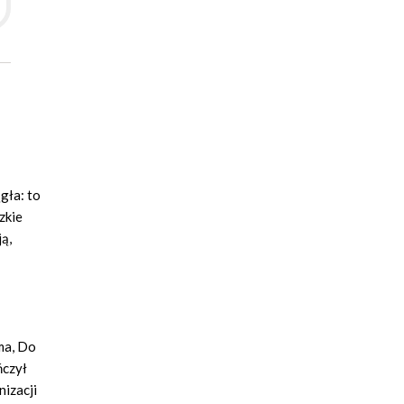
­gła: to
z­kie
ją,
ma, Do
ńczył
nizacji