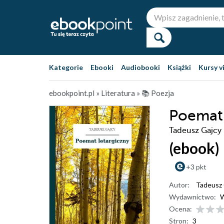
Kategorie
Ebooki
Audiobooki
Książki
Kursy v
ebookpoint.pl
»
Literatura
»
📚 Poezja
Poemat 
Tadeusz Gajcy
(ebook)
+3 pkt
Autor:
Tadeusz 
Wydawnictwo:
W
Ocena:
Stron:
3