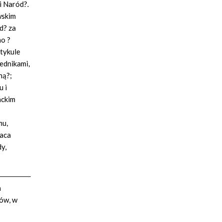
i Naród?.
wskim
d? za
o ?
rtykule
zednikami,
ną?;
u i
nckim
mu,
raca
y,
a
rów, w