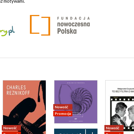
az motywami.
Nowość
Promocja
Nowość
Nowość