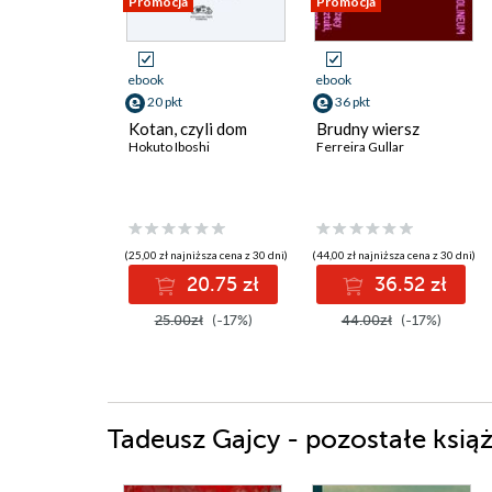
Promocja
Promocja
ebook
ebook
20 pkt
36 pkt
Kotan, czyli dom
Brudny wiersz
Hokuto Iboshi
Ferreira Gullar
(25,00 zł najniższa cena z 30 dni)
(44,00 zł najniższa cena z 30 dni)
20.75 zł
36.52 zł
25.00zł
(-17%)
44.00zł
(-17%)
Tadeusz Gajcy - pozostałe książ