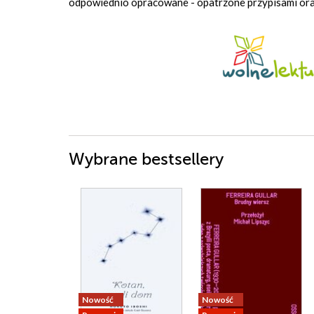
odpowiednio opracowane - opatrzone przypisami or
Wybrane bestsellery
Nowość
Nowość