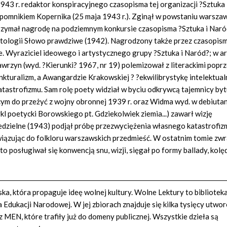
943 r. redaktor konspiracyjnego czasopisma tej organizacji ?Sztuka 
od pomnikiem Kopernika (25 maja 1943 r.). Zginął w powstaniu warsza
rzymał nagrodę na podziemnym konkursie czasopisma ?Sztuka i Naró
tologii Słowo prawdziwe (1942). Nagrodzony także przez czasopism
e. Wyraziciel ideowego i artystycznego grupy ?Sztuka i Naród?; w a
wawrzyn (wyd. ?Kierunki? 1967, nr 19) polemizował z literackimi popr
turalizm, a Awangardzie Krakowskiej ? ?ekwilibrystykę intelektual
astrofizmu. Sam rolę poety widział w byciu odkrywcą tajemnicy byt
m do przeżyć z wojny obronnej 1939 r. oraz Widma wyd. w debiuta
l poetycki Borowskiego pt. Gdziekolwiek ziemia...) zawarł wizję
edzielne (1943) podjął próbę przezwyciężenia własnego katastrofiz
wiązując do folkloru warszawskich przedmieść. W ostatnim tomie zw
posługiwał się konwencją snu, wizji, sięgał po formy ballady, kolęd
a, która propaguje ideę wolnej kultury. Wolne Lektury to bibliotek
Edukacji Narodowej. W jej zbiorach znajduje się kilka tysięcy utwo
z MEN, które trafiły już do domeny publicznej. Wszystkie dzieła są