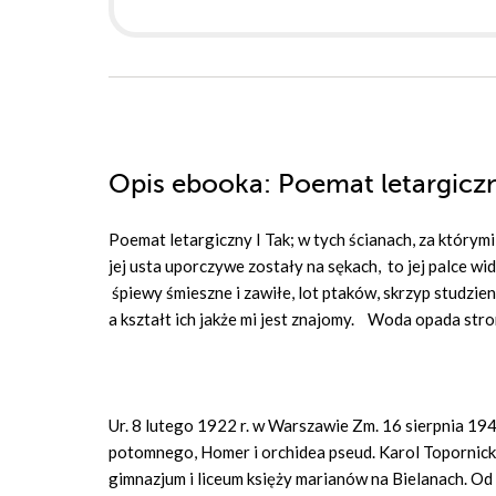
Opis
ebooka
: Poemat letargicz
Po­emat le­tar­gicz­ny I Tak; w tych ścia­nach, za któ­ry­
jej usta upo­rczy­we zo­sta­ły na sę­kach, to jej pal­ce wi
śpie­wy śmiesz­ne i za­wi­łe, lot pta­ków, skrzyp stu­dzien, 
a kształt ich jak­że mi jest zna­jo­my. Wo­da opa­da stro
Ur. 8 lutego 1922 r. w Warszawie Zm. 16 sierpnia 1
potomnego, Homer i orchidea pseud. Karol Topornicki
gimnazjum i liceum księży marianów na Bielanach. Od