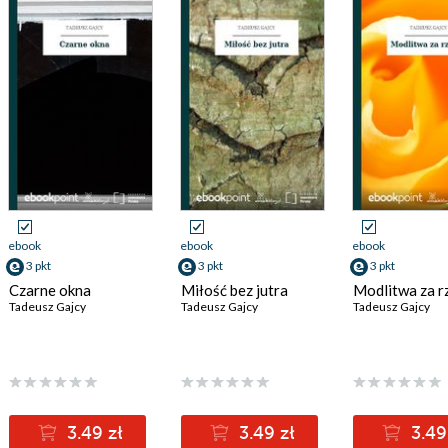
ebook
ebook
ebook
3 pkt
3 pkt
3 pkt
Czarne okna
Miłość bez jutra
Modlitwa za r
Tadeusz Gajcy
Tadeusz Gajcy
Tadeusz Gajcy
3.49 zł
3.49 zł
3.49