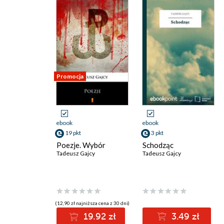
Promocja
ebook
ebook
19 pkt
3 pkt
Poezje. Wybór
Schodząc
Tadeusz Gajcy
Tadeusz Gajcy
(12,90 zł najniższa cena z 30 dni)
19.92 zł
3.49 zł