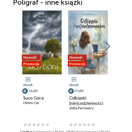
Poligraf - inne książki
Nowość
Nowość
Nowość
Promocja
Promocja
Promocja
ebook
ebook
ebook
16 pkt
20 pkt
26 pkt
Suco Góra
Odblaski
Pijane s
Helen Cat
(nie)codzienności
Kamila Mo
Zofia Perłowicz
(19,99 zł najniższa cena z 30 dni)
(25,00 zł najniższa cena z 30 dni)
(26,97 zł najni