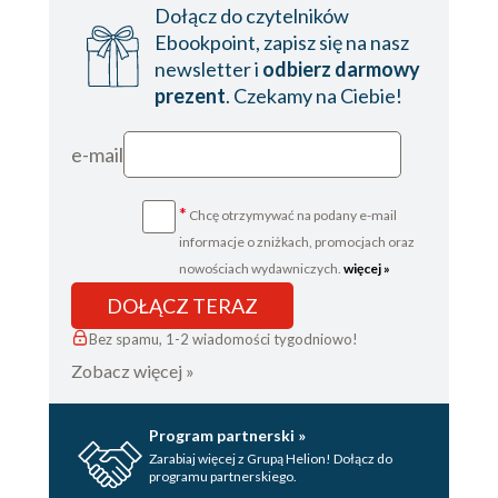
Dołącz do czytelników
Ebookpoint, zapisz się na nasz
newsletter i
odbierz darmowy
prezent
. Czekamy na Ciebie!
e-mail
*
Chcę otrzymywać na podany e-mail
informacje o zniżkach, promocjach oraz
nowościach wydawniczych.
więcej »
DOŁĄCZ TERAZ
Bez spamu, 1-2 wiadomości tygodniowo!
Zobacz więcej »
Program partnerski »
Zarabiaj więcej z Grupą Helion! Dołącz do
programu partnerskiego.