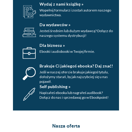
Wydaj z nami książkę »
Wypełnij formularz i zostań autorem naszego
wydawnictwa.
Da wydawców »
Jesteś średnim lub dużym wydawcą? Dołącz do
naszego systemu dystrybucji!
Dla biznesu »
Ebooki i audiobooki w Twojej firmie.
Brakuje Ci jakiegoś ebooka? Daj znać!
Jeśli w naszej ofercie brakuje jakiegoś tytulu,
dołożymy starań, by jak najszybciej się u nas
pojawił.
Self publishing »
Napisałeś ebooka lub nagrałeś audibook?
Dołącz do nas i sprzedawaj go w Ebookpoint!
Nasza oferta