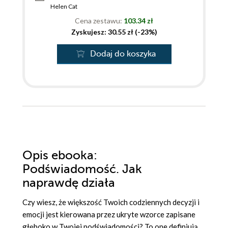
Helen Cat
Cena zestawu:
103.34 zł
Zyskujesz: 30.55 zł (-23%)
Dodaj do koszyka
Opis
ebooka
:
Podświadomość. Jak
naprawdę działa
Czy wiesz, że większość Twoich codziennych decyzji i
emocji jest kierowana przez ukryte wzorce zapisane
głęboko w Twojej podświadomości? To one definiują