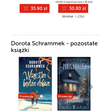
(30,80 zł najniższa cena z 30 dni)
(32,94 zł najni
35.90 zł
30.80 zł
3
39.99zł
(-23%)
42.00z
Dorota Schrammek - pozostałe
książki
Promocja
Promocja
Promocja