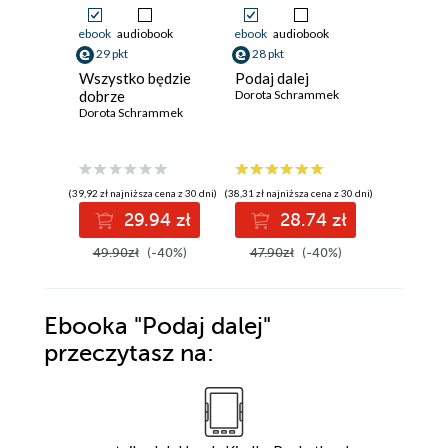
ebook
audiobook
ebook
audiobook
ebook
aud
29 pkt
28 pkt
26 pkt
Wszystko będzie
Podaj dalej
Punkt z
dobrze
Dorota Schrammek
Dorota S
Dorota Schrammek
(39,92 zł najniższa cena z 30 dni)
(38,31 zł najniższa cena z 30 dni)
(35,92 zł najni
29.94 zł
28.74 zł
2
49.90zł
(-40%)
47.90zł
(-40%)
44.90z
Ebooka
"Podaj dalej"
przeczytasz na: