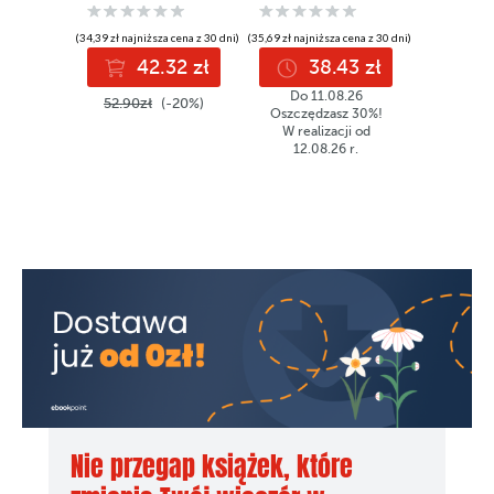
(34,39 zł najniższa cena z 30 dni)
(35,69 zł najniższa cena z 30 dni)
(32,43 zł najni
42.32 zł
38.43 zł
2
Do 11.08.26
52.90zł
(-20%)
49.90z
Oszczędzasz 30%!
W realizacji od
12.08.26 r.
Nie przegap książek, które