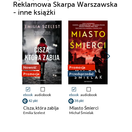
Reklamowa Skarpa Warszawska
- inne książki
Nowość
Promocja
Nowość
Promocja
Przedsprzedaż
Promocja
ebook
audiobook
ebook
audiobook
ebook
aud
42 pkt
38 pkt
29 pkt
Cisza, która zabija
Miasto Śmierci
Pod Skr
Emilia Szelest
Michał Śmielak
Anioła
Hanna Skr