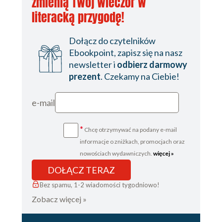
zmienią Twój wieczór w
literacką przygodę!
Dołącz do czytelników
Ebookpoint, zapisz się na nasz
newsletter i
odbierz darmowy
prezent
. Czekamy na Ciebie!
e-mail
*
Chcę otrzymywać na podany e-mail
informacje o zniżkach, promocjach oraz
nowościach wydawniczych.
więcej »
DOŁĄCZ TERAZ
Bez spamu, 1-2 wiadomości tygodniowo!
Zobacz więcej »