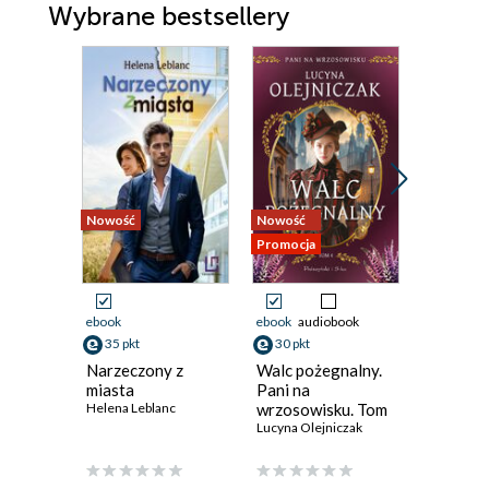
Wybrane bestsellery
Nowość
Nowość
Promocja
Promocja
ebook
ebook
audiobook
ebook
aud
35 pkt
30 pkt
34 pkt
Narzeczony z
Walc pożegnalny.
Nóż i pi
miasta
Pani na
rodu
Helena Leblanc
wrzosowisku. Tom
Tyszkow
4.
Lucyna Olejniczak
5
Magda Sku