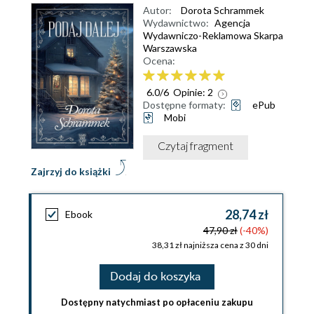
Autor:
Dorota Schrammek
Wydawnictwo:
Agencja
Wydawniczo-Reklamowa Skarpa
Warszawska
Ocena:
6.0
/
6
Opinie:
2
Dostępne formaty:
ePub
Mobi
Czytaj fragment
Zajrzyj do książki
28,74 zł
Ebook
47,90 zł
(-40%)
38,31 zł najniższa cena z 30 dni
Dodaj do koszyka
Dostępny natychmiast po opłaceniu zakupu