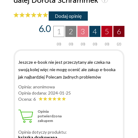
dalej Dorota Schrammek
Dodaj opinię
6.0
1
2
3
4
5
6
(0)
(0)
(0)
(0)
(0)
(2)
Jeszcze e-book nie jest przeczytany ale czeka na
swoją kolej więc nie mogę ocenić ale zakup e-booka
jak najbardziej Polecam żadnych problemów
Opinia: anonimowa
Opinia dodana: 2024-01-25
Ocena: 6
Opinia
potwierdzona
zakupem
Opinia dotyczy produktu:
ksiązka drukowana