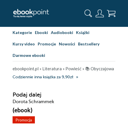
Kategorie
Ebooki
Audiobooki
Książki
Kursy video
Promocje
Nowości
Bestsellery
Darmowe ebooki
ebookpoint.pl
»
Literatura
»
Powieść
»
📚 Obyczajowa
Codziennie inna książka za 9,90zł
Podaj dalej
Dorota Schrammek
(ebook)
Promocja