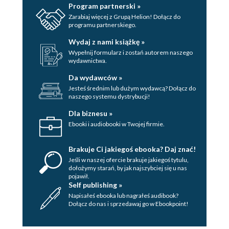
Program partnerski »
Zarabiaj więcej z Grupą Helion! Dołącz do
programu partnerskiego.
Wydaj z nami książkę »
Wypełnij formularz i zostań autorem naszego
wydawnictwa.
Da wydawców »
Jesteś średnim lub dużym wydawcą? Dołącz do
naszego systemu dystrybucji!
Dla biznesu »
Ebooki i audiobooki w Twojej firmie.
Brakuje Ci jakiegoś ebooka? Daj znać!
Jeśli w naszej ofercie brakuje jakiegoś tytulu,
dołożymy starań, by jak najszybciej się u nas
pojawił.
Self publishing »
Napisałeś ebooka lub nagrałeś audibook?
Dołącz do nas i sprzedawaj go w Ebookpoint!